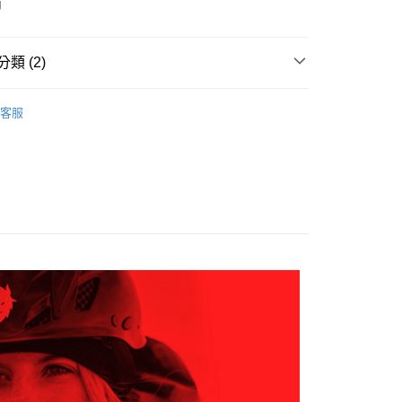
項不併入電信帳單，「大哥付你分期」於每月結算日後寄送繳費提
南
EE先享後付」結帳流程】
0，滿NT$599(含以上)免運費
方式選擇「AFTEE先享後付」後，將跳轉至「AFTEE先享後
訊連結打開帳單後，可選擇「超商條碼／台灣大直營門市／銀行轉
頁面，進行簡訊認證並確認金額後，即可完成結帳。
付／iPASS MONEY」等通路繳費。
家取貨
成立數日內，您將收到繳費通知簡訊。
類 (2)
費通知簡訊後14天內，點擊此簡訊中的連結，可透過四大超商
0，滿NT$599(含以上)免運費
項】
網路銀行／等多元方式進行付款，方視為交易完成。
AK韓國登山品牌-服飾
男裝 | 褲子
係由「台灣大哥大股份有限公司」（以下簡稱本公司）所提供，讓
：結帳手續完成當下不需立刻繳費，但若您需要取消訂單，請聯
貨付款
客服
易時，得透過本服務購買商品或服務，並由商店將買賣／分期付
的店家。未經商家同意取消之訂單仍視為有效，需透過AFTEE
AK 26SS｜春夏新品
▎男裝 | 褲子
金債權讓與本公司後，依約使用本公司帳單繳交帳款。
繳納相關費用。
0，滿NT$799(含以上)免運費
意付款使用「大哥付你分期」之契約關係目的，商店將以您的個人
否成功請以「AFTEE先享後付 」之結帳頁面顯示為準，若有關於
含姓名、電話或地址）提供予台灣大哥大進項蒐集、處理及利
功／繳費後需取消欲退款等相關疑問，請聯繫「AFTEE先享後
爾富取貨
公司與您本人進行分期帳單所需資料之確認、核對及更正。
援中心」
https://netprotections.freshdesk.com/support/home
0，滿NT$799(含以上)免運費
戶服務條款，請詳閱以下連結：
https://oppay.tw/userRule
項】
付款
恩沛科技股份有限公司提供之「AFTEE先享後付」服務完成之
依本服務之必要範圍內提供個人資料，並將交易相關給付款項請
0，滿NT$799(含以上)免運費
讓予恩沛科技股份有限公司。
個人資料處理事宜，請瀏覽以下網址：
1取貨
ee.tw/terms/#terms3
0，滿NT$799(含以上)免運費
年的使用者請事先徵得法定代理人或監護人之同意方可使用
E先享後付」，若未經同意申辦者引起之損失，本公司不負相關責
AFTEE先享後付」時，將依據個別帳號之用戶狀況，依本公司
0，滿NT$799(含以上)免運費
核予不同之上限額度；若仍有額度不足之情形，本公司將視審查
用戶進行身份認證。