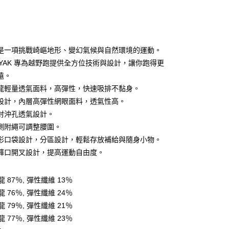
是一項挑戰崎嶇地形、變幻氣候與自然環境的運動。
CKYAK 專為越野跑提供全方位技術與設計，讓你跑得更
遠。
y
龍輕量透氣面料，高彈性，快速吸排不黏身。
設計，內層高彈性網眼面料，透氣性高。
射沖孔透氣設計。
分期
側附繩可調整腰圍。
你分期使用說明】
形口袋設計，分區設計，輕鬆存放補給與隨身小物。
享後付
由台灣大哥大提供，台灣大哥大用戶可立即使用無須另外申請。
褲口開叉設計，提高運動自由度。
式選擇「大哥付你分期」，訂單成立後會自動跳轉到大哥付的交易
證手機門號後，選擇欲分期的期數、繳款截止日，確認付款後即
FTEE先享後付」】
。
先享後付是「在收到商品之後才付款」的支付方式。 讓您購物簡單
 87％, 彈性纖維 13％
准額度、可分期數及費用金額請依後續交易確認頁面所載為準。
心！
 76％, 彈性纖維 24％
立30分鐘內，如未前往確認交易或遇審核未通過，訂單將自動取
：不需註冊會員、不需綁卡、不需儲值。
「轉專審核」未通過狀況，表示未達大哥付你分期系統評分，恕
：只要手機號碼，簡訊認證，即可結帳。
 79％, 彈性纖維 21％
評估內容。
：先確認商品／服務後，再付款。
 77％, 彈性纖維 23％
式說明】
付款