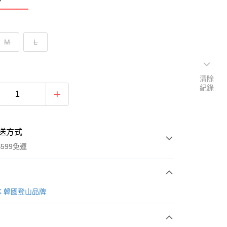
M
L
清除
紀錄
送方式
599免運
次付款
AK 韓國登山品牌
付款