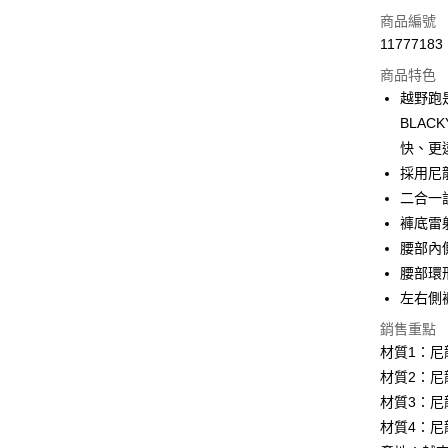
LINE Pay
商品編號
Apple Pay
11777183
商品特色
街口支付
越野跑
悠遊付
BLA
快、更
Google Pa
採用尼
全盈+PAY
二合一
褲底雷
大哥付你
腰部內
相關說明
【大哥付
腰部環
AFTEE先
1.本服務
左右側
2.付款方
相關說明
流程，驗
【關於「A
銷售重點
ATM付款
完成交易
AFTEE
材質1：尼龍
3.實際核
便利好安
材質2：尼龍
4.訂單成
１．簡單
消。如遇
２．便利
材質3：尼龍
運送方式
無法說明
３．安心
材質4：尼龍
【繳款方
全家取貨