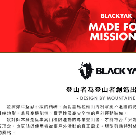
５．嚴禁
形，恩沛
動。