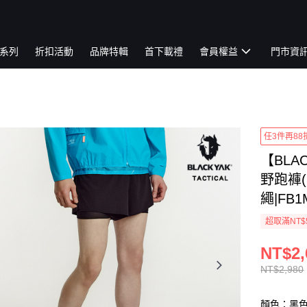
系列
折扣活動
品牌特輯
首下載禮
會員權益
門市資
任3件再88
【BLA
野跑褲(
繩|FB1
超取滿NT$
NT$2,
NT$2,980
顏色：黑