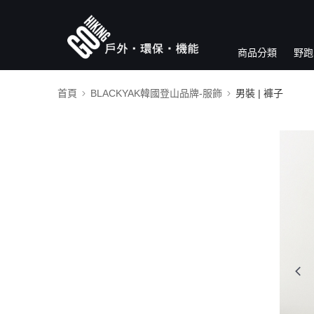
商品分類
野跑
首頁
BLACKYAK韓國登山品牌-服飾
男裝 | 褲子