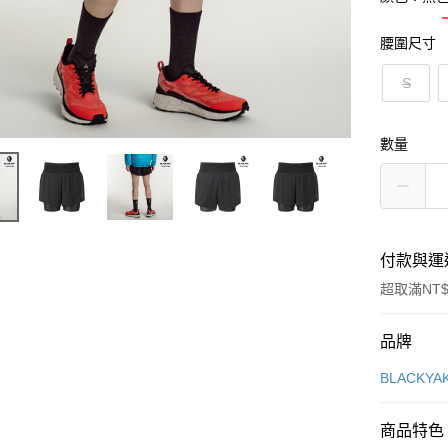
腰圍尺寸
S
數量
付款與運
超取滿NT$
付款方式
品牌
信用卡一
BLACKY
超商取貨
商品特色