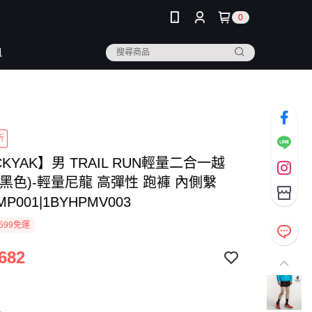
0
訊
折
CKYAK】男 TRAIL RUN輕量二合一越
黑色)-輕量尼龍 高彈性 跑褲 內側繫
MP001|1BYHPMV003
599免運
682
色