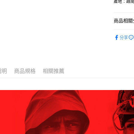
1.分期款
產地：越
【「AFT
醒簡訊。
每筆NT$6
１．於結帳
2.透過簡
付」結帳
帳／街口支
付款後全
２．訂單
商品相關分
３．收到繳
每筆NT$6
【注意事
／ATM／
BLACKY
1.本服務
※ 請注意
萊爾富取
分享
用戶於交
絡購買商品
BLACKY
款買賣價
先享後付
每筆NT$6
2.基於同
※ 交易是
資料（包
是否繳費成
付款後萊
用，由本
付客戶支
每筆NT$6
3.完整用
說明
商品規格
相關推薦
【注意事
7-11取貨
１．透過由
交易，需
每筆NT$6
求債權轉
２．關於
付款後7-1
https://aft
每筆NT$6
３．未成
「AFTE
宅配
任。
４．使用「
每筆NT$7
即時審查
結果請求