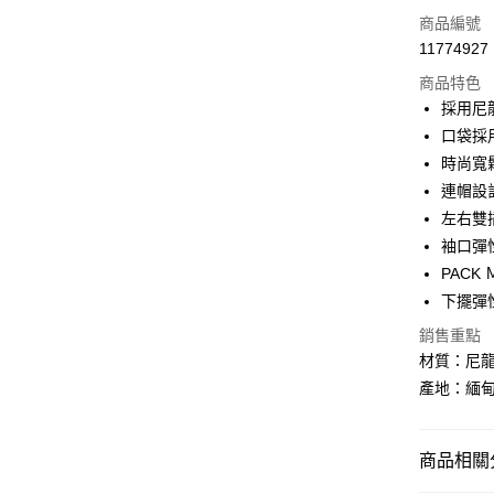
LINE Pay
商品編號
Apple Pay
11774927
商品特色
街口支付
採用尼
悠遊付
口袋採用
時尚寬
Google Pa
連帽設
全盈+PAY
左右雙
袖口彈
大哥付你
PAC
相關說明
【大哥付
下擺彈
AFTEE先
1.本服務
銷售重點
2.付款方
相關說明
流程，驗
材質：尼龍 
【關於「A
ATM付款
完成交易
AFTEE
產地：緬
3.實際核
便利好安
4.訂單成
１．簡單
消。如遇
２．便利
運送方式
無法說明
商品相關分
３．安心
【繳款方
全家取貨