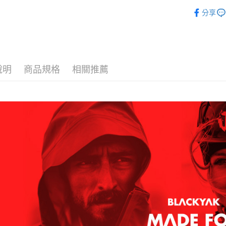
1.分期款
【「AFT
BLACKY
醒簡訊。
每筆NT$6
１．於結帳
分享
2.透過簡
BLACKY
付」結帳
帳／街口支
付款後全
２．訂單
３．收到繳
每筆NT$6
【注意事
／ATM／
1.本服務
※ 請注意
萊爾富取
用戶於交
絡購買商品
說明
商品規格
相關推薦
款買賣價
先享後付
每筆NT$6
2.基於同
※ 交易是
資料（包
是否繳費成
付款後萊
用，由本
付客戶支
每筆NT$6
3.完整用
【注意事
7-11取貨
１．透過由
交易，需
每筆NT$6
求債權轉
２．關於
付款後7-1
https://aft
每筆NT$6
３．未成
「AFTE
宅配
任。
４．使用「
每筆NT$7
即時審查
結果請求