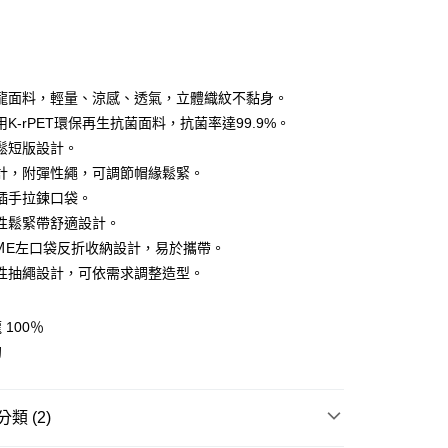
龍面料，輕量、涼感、透氣，立體織紋不黏身。
K-rPET環保再生抗菌面料，抗菌率達99.9%。
鬆短版設計。
y
計，附彈性繩，可調節帽緣鬆緊。
插手拉鍊口袋。
性鬆緊帶舒適設計。
分期
K ＭE左口袋反折收納設計，易於攜帶。
你分期使用說明】
性抽繩設計，可依需求調整造型。
享後付
由台灣大哥大提供，台灣大哥大用戶可立即使用無須另外申請。
式選擇「大哥付你分期」，訂單成立後會自動跳轉到大哥付的交易
證手機門號後，選擇欲分期的期數、繳款截止日，確認付款後即
100％
FTEE先享後付」】
。
先享後付是「在收到商品之後才付款」的支付方式。 讓您購物簡單
甸
准額度、可分期數及費用金額請依後續交易確認頁面所載為準。
心！
立30分鐘內，如未前往確認交易或遇審核未通過，訂單將自動取
：不需註冊會員、不需綁卡、不需儲值。
「轉專審核」未通過狀況，表示未達大哥付你分期系統評分，恕
：只要手機號碼，簡訊認證，即可結帳。
評估內容。
類 (2)
：先確認商品／服務後，再付款。
式說明】
付款