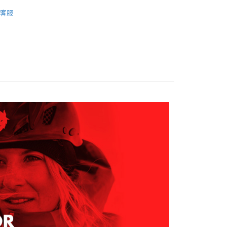
項不併入電信帳單，「大哥付你分期」於每月結算日後寄送繳費提
EE先享後付」結帳流程】
AK韓國登山品牌-服飾
女裝 | 外套
0，滿NT$599(含以上)免運費
方式選擇「AFTEE先享後付」後，將跳轉至「AFTEE先享後
客服
訊連結打開帳單後，可選擇「超商條碼／台灣大直營門市／銀行轉
AK 26SS｜春夏新品
頁面，進行簡訊認證並確認金額後，即可完成結帳。
▎女裝 | 外套
付／iPASS MONEY」等通路繳費。
家取貨
成立數日內，您將收到繳費通知簡訊。
費通知簡訊後14天內，點擊此簡訊中的連結，可透過四大超商
0，滿NT$599(含以上)免運費
項】
網路銀行／等多元方式進行付款，方視為交易完成。
係由「台灣大哥大股份有限公司」（以下簡稱本公司）所提供，讓
：結帳手續完成當下不需立刻繳費，但若您需要取消訂單，請聯
貨付款
易時，得透過本服務購買商品或服務，並由商店將買賣／分期付
的店家。未經商家同意取消之訂單仍視為有效，需透過AFTEE
金債權讓與本公司後，依約使用本公司帳單繳交帳款。
繳納相關費用。
0，滿NT$799(含以上)免運費
意付款使用「大哥付你分期」之契約關係目的，商店將以您的個人
否成功請以「AFTEE先享後付 」之結帳頁面顯示為準，若有關於
含姓名、電話或地址）提供予台灣大哥大進項蒐集、處理及利
功／繳費後需取消欲退款等相關疑問，請聯繫「AFTEE先享後
爾富取貨
公司與您本人進行分期帳單所需資料之確認、核對及更正。
援中心」
https://netprotections.freshdesk.com/support/home
0，滿NT$799(含以上)免運費
戶服務條款，請詳閱以下連結：
https://oppay.tw/userRule
項】
付款
恩沛科技股份有限公司提供之「AFTEE先享後付」服務完成之
依本服務之必要範圍內提供個人資料，並將交易相關給付款項請
0，滿NT$799(含以上)免運費
讓予恩沛科技股份有限公司。
個人資料處理事宜，請瀏覽以下網址：
1取貨
ee.tw/terms/#terms3
0，滿NT$799(含以上)免運費
年的使用者請事先徵得法定代理人或監護人之同意方可使用
E先享後付」，若未經同意申辦者引起之損失，本公司不負相關責
AFTEE先享後付」時，將依據個別帳號之用戶狀況，依本公司
0，滿NT$799(含以上)免運費
核予不同之上限額度；若仍有額度不足之情形，本公司將視審查
用戶進行身份認證。