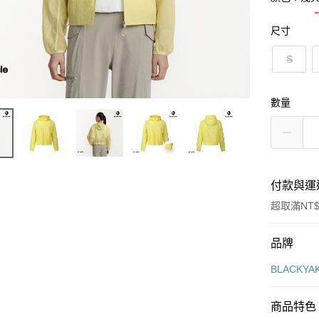
尺寸
S
數量
付款與運
超取滿NT$
付款方式
品牌
信用卡一
BLACKY
超商取貨
商品特色