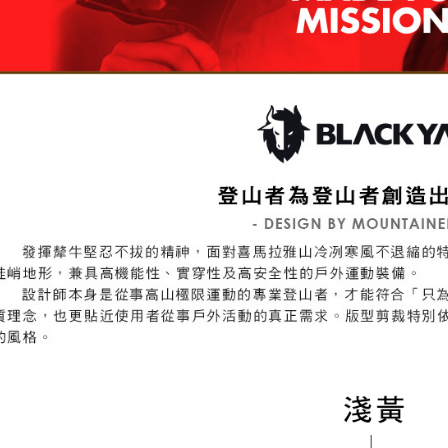
５．嚴禁
形，恩沛
動。