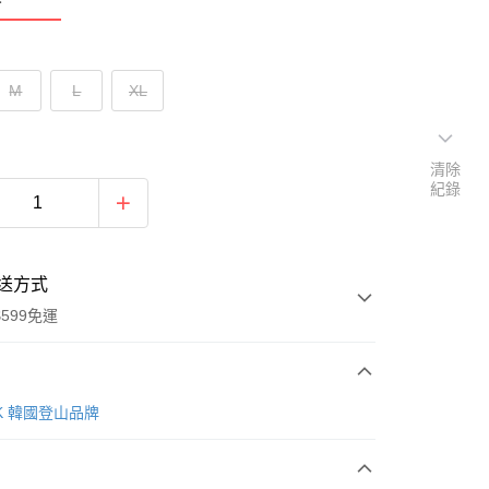
M
L
XL
清除
紀錄
送方式
599免運
次付款
AK 韓國登山品牌
付款