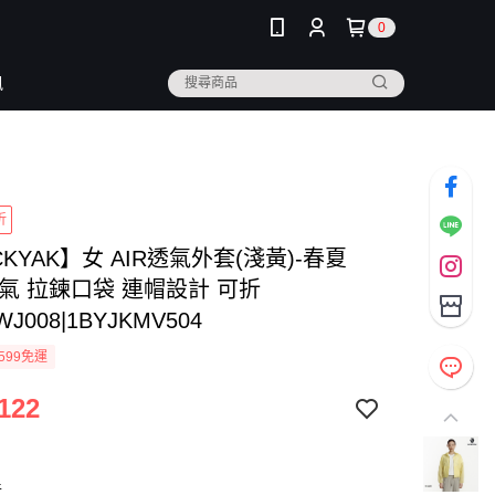
0
訊
折
CKYAK】女 AIR透氣外套(淺黃)-春夏
透氣 拉鍊口袋 連帽設計 可折
WJ008|1BYJKMV504
599免運
122
黃