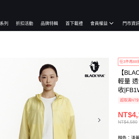
系列
折扣活動
品牌特輯
首下載禮
會員權益
門市資
任3件再88
【BLA
輕量 
收|FB1
超取滿NT$
NT$4,
NT$4,580
顏色：淺