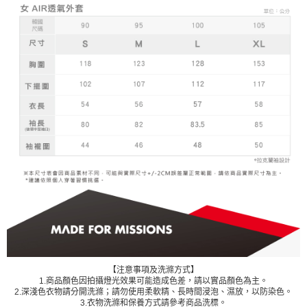
【注意事項及洗滌方式】
1.商品顏色因拍攝燈光效果可能造成色差，請以實品顏色為主。
2.深淺色衣物請分開洗滌；請勿使用柔軟精、長時間浸泡、濕放，以防染色。
3.衣物洗滌和保養方式請參考商品洗標。