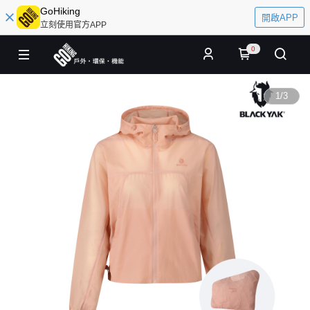
GoHiking
開啟APP
立刻使用官方APP
0
1
/
3