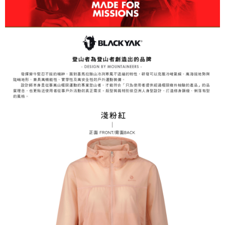
3.完整用戶服務條款，請詳閱以下連結：
https://oppay.tw/userRule
7-11取貨付款
【注意事項】
１．透過由恩沛科技股份有限公司提供之「AFTEE先享後付」服務完成之交
每筆NT$60，滿NT$799(含以上)免運費
易，需依本服務之必要範圍內提供個人資料，並將交易相關給付款項請求債
權轉讓予恩沛科技股份有限公司。
付款後7-11取貨
２．關於個人資料處理事宜，請瀏覽以下網址：
每筆NT$60，滿NT$799(含以上)免運費
https://aftee.tw/terms/#terms3
３．未成年的使用者請事先徵得法定代理人或監護人之同意方可使用
宅配
「AFTEE先享後付」，若未經同意申辦者引起之損失，本公司不負相關責
任。
每筆NT$70，滿NT$799(含以上)免運費
４．使用「AFTEE先享後付」時，將依據個別帳號之用戶狀況，依本公司即
時審查核予不同之上限額度；若仍有額度不足之情形，本公司將視審查結果
請求用戶進行身份認證。
５．嚴禁一人註冊多個帳號或使用他人資訊註冊。若發現惡意使用之情形，
恩沛科技股份有限公司將有權停止該用戶之使用額度並採取法律行動。