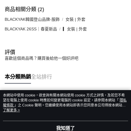
商品相關分類 (2)
BLACKYAK韓國登山品牌-服飾
女裝 | 外套
BLACKYAK 26SS｜春夏新品
▎女裝 | 外套
評價
喜歡這個商品嗎？購買後給他一個好評吧
本分類熱銷
全站排行
本網站中使用 cookie，欲查詢有關本網站使用 cookie 方式之詳情，及若您不希
熱門標籤
望在電腦上使用 cookie 時應如何變更電腦的 cookie 設定，請參閱本網站「
隱私
權條款
」之 Cookie 聲明。您繼續使用本網站即表示您同意本公司得按本網站使
用條款之 Cookie 聲明使用 cookie。
了解更多 >
我知道了