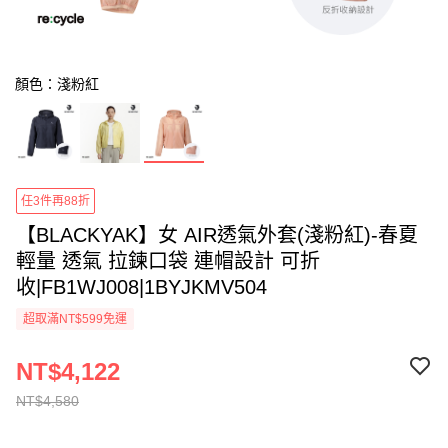
顏色：淺粉紅
任3件再88折
【BLACKYAK】女 AIR透氣外套(淺粉紅)-春夏
輕量 透氣 拉鍊口袋 連帽設計 可折
收|FB1WJ008|1BYJKMV504
超取滿NT$599免運
NT$4,122
NT$4,580