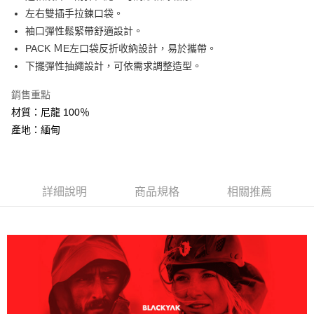
大哥付你分期
左右雙插手拉鍊口袋。
相關說明
袖口彈性鬆緊帶舒適設計。
【大哥付你分期使用說明】
PACK ＭE左口袋反折收納設計，易於攜帶。
AFTEE先享後付
1.本服務由台灣大哥大提供，台灣大哥大用戶可立即使用無須另外申請。
下擺彈性抽繩設計，可依需求調整造型。
2.付款方式選擇「大哥付你分期」，訂單成立後會自動跳轉到大哥付的交易
相關說明
流程，驗證手機門號後，選擇欲分期的期數、繳款截止日，確認付款後即完
【關於「AFTEE先享後付」】
成交易。
銷售重點
ATM付款
AFTEE先享後付是「在收到商品之後才付款」的支付方式。 讓您購物簡單
3.實際核准額度、可分期數及費用金額請依後續交易確認頁面所載為準。
材質：尼龍 100％
便利好安心！
4.訂單成立30分鐘內，如未前往確認交易或遇審核未通過，訂單將自動取
１．簡單：不需註冊會員、不需綁卡、不需儲值。
產地：緬甸
運送方式
消。如遇「轉專審核」未通過狀況，表示未達大哥付你分期系統評分，恕無
２．便利：只要手機號碼，簡訊認證，即可結帳。
法說明評估內容。
３．安心：先確認商品／服務後，再付款。
全家取貨付款
【繳款方式說明】
1.分期款項不併入電信帳單，「大哥付你分期」於每月結算日後寄送繳費提
每筆NT$60，滿NT$599(含以上)免運費
【「AFTEE先享後付」結帳流程】
醒簡訊。
１．於結帳方式選擇「AFTEE先享後付」後，將跳轉至「AFTEE先享後付」
詳細說明
商品規格
相關推薦
2.透過簡訊連結打開帳單後，可選擇「超商條碼／台灣大直營門市／銀行轉
付款後全家取貨
結帳頁面，進行簡訊認證並確認金額後，即可完成結帳。
帳／街口支付／iPASS MONEY」等通路繳費。
２．訂單成立數日內，您將收到繳費通知簡訊。
每筆NT$60，滿NT$599(含以上)免運費
３．收到繳費通知簡訊後14天內，點擊此簡訊中的連結，可透過四大超商／
【注意事項】
ATM／網路銀行／等多元方式進行付款，方視為交易完成。
萊爾富取貨付款
1.本服務係由「台灣大哥大股份有限公司」（以下簡稱本公司）所提供，讓
※ 請注意：結帳手續完成當下不需立刻繳費，但若您需要取消訂單，請聯絡
用戶於交易時，得透過本服務購買商品或服務，並由商店將買賣／分期付款
每筆NT$60，滿NT$799(含以上)免運費
購買商品的店家。未經商家同意取消之訂單仍視為有效，需透過AFTEE先享
買賣價金債權讓與本公司後，依約使用本公司帳單繳交帳款。
後付繳納相關費用。
2.基於同意付款使用「大哥付你分期」之契約關係目的，商店將以您的個人
付款後萊爾富取貨
※ 交易是否成功請以「AFTEE先享後付 」之結帳頁面顯示為準，若有關於
資料（包含姓名、電話或地址）提供予台灣大哥大進項蒐集、處理及利用，
是否繳費成功／繳費後需取消欲退款等相關疑問，請聯繫「AFTEE先享後付
每筆NT$60，滿NT$799(含以上)免運費
由本公司與您本人進行分期帳單所需資料之確認、核對及更正。
客戶支援中心」
https://netprotections.freshdesk.com/support/home