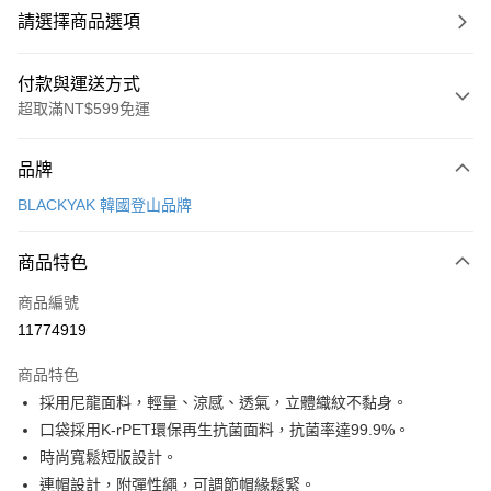
請選擇商品選項
付款與運送方式
超取滿NT$599免運
付款方式
品牌
信用卡一次付款
BLACKYAK 韓國登山品牌
超商取貨付款
商品特色
LINE Pay
商品編號
Apple Pay
11774919
街口支付
商品特色
悠遊付
採用尼龍面料，輕量、涼感、透氣，立體織紋不黏身。
Google Pay
口袋採用K-rPET環保再生抗菌面料，抗菌率達99.9%。
時尚寬鬆短版設計。
全盈+PAY
連帽設計，附彈性繩，可調節帽緣鬆緊。