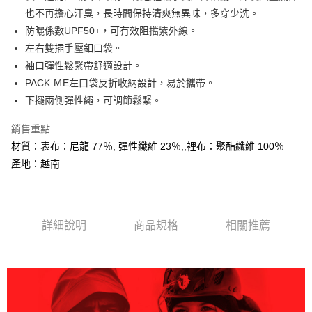
大哥付你分期
也不再擔心汗臭，長時間保持清爽無異味，多穿少洗。
相關說明
防曬係數UPF50+，可有效阻擋紫外線。
【大哥付你分期使用說明】
左右雙插手壓釦口袋。
AFTEE先享後付
1.本服務由台灣大哥大提供，台灣大哥大用戶可立即使用無須另外申請。
袖口彈性鬆緊帶舒適設計。
2.付款方式選擇「大哥付你分期」，訂單成立後會自動跳轉到大哥付的交易
相關說明
流程，驗證手機門號後，選擇欲分期的期數、繳款截止日，確認付款後即完
PACK ＭE左口袋反折收納設計，易於攜帶。
【關於「AFTEE先享後付」】
成交易。
ATM付款
AFTEE先享後付是「在收到商品之後才付款」的支付方式。 讓您購物簡單
下擺兩側彈性繩，可調節鬆緊。
3.實際核准額度、可分期數及費用金額請依後續交易確認頁面所載為準。
便利好安心！
4.訂單成立30分鐘內，如未前往確認交易或遇審核未通過，訂單將自動取
１．簡單：不需註冊會員、不需綁卡、不需儲值。
銷售重點
運送方式
消。如遇「轉專審核」未通過狀況，表示未達大哥付你分期系統評分，恕無
２．便利：只要手機號碼，簡訊認證，即可結帳。
法說明評估內容。
材質：表布：尼龍 77％, 彈性纖維 23％,,裡布：聚酯纖維 100％
３．安心：先確認商品／服務後，再付款。
全家取貨付款
【繳款方式說明】
產地：越南
1.分期款項不併入電信帳單，「大哥付你分期」於每月結算日後寄送繳費提
每筆NT$60，滿NT$599(含以上)免運費
【「AFTEE先享後付」結帳流程】
醒簡訊。
１．於結帳方式選擇「AFTEE先享後付」後，將跳轉至「AFTEE先享後付」
2.透過簡訊連結打開帳單後，可選擇「超商條碼／台灣大直營門市／銀行轉
付款後全家取貨
結帳頁面，進行簡訊認證並確認金額後，即可完成結帳。
帳／街口支付／iPASS MONEY」等通路繳費。
２．訂單成立數日內，您將收到繳費通知簡訊。
每筆NT$60，滿NT$599(含以上)免運費
３．收到繳費通知簡訊後14天內，點擊此簡訊中的連結，可透過四大超商／
詳細說明
商品規格
相關推薦
【注意事項】
ATM／網路銀行／等多元方式進行付款，方視為交易完成。
萊爾富取貨付款
1.本服務係由「台灣大哥大股份有限公司」（以下簡稱本公司）所提供，讓
※ 請注意：結帳手續完成當下不需立刻繳費，但若您需要取消訂單，請聯絡
用戶於交易時，得透過本服務購買商品或服務，並由商店將買賣／分期付款
每筆NT$60，滿NT$799(含以上)免運費
購買商品的店家。未經商家同意取消之訂單仍視為有效，需透過AFTEE先享
買賣價金債權讓與本公司後，依約使用本公司帳單繳交帳款。
後付繳納相關費用。
2.基於同意付款使用「大哥付你分期」之契約關係目的，商店將以您的個人
付款後萊爾富取貨
※ 交易是否成功請以「AFTEE先享後付 」之結帳頁面顯示為準，若有關於
資料（包含姓名、電話或地址）提供予台灣大哥大進項蒐集、處理及利用，
是否繳費成功／繳費後需取消欲退款等相關疑問，請聯繫「AFTEE先享後付
每筆NT$60，滿NT$799(含以上)免運費
由本公司與您本人進行分期帳單所需資料之確認、核對及更正。
客戶支援中心」
https://netprotections.freshdesk.com/support/home