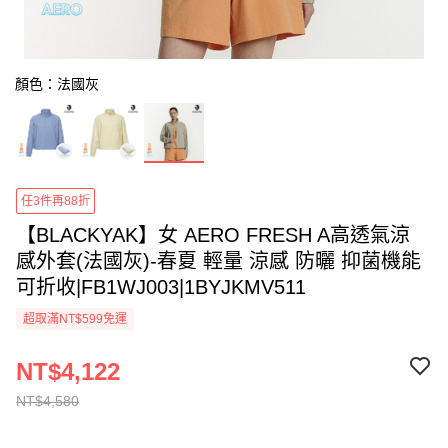
顏色：法國灰
任3件再88折
【BLACKYAK】女 AERO FRESH A高透氣涼
感外套(法國灰)-春夏 輕量 涼感 防曬 抑菌機能
可折收|FB1WJ003|1BYJKMV511
超取滿NT$599免運
NT$4,122
NT$4,580