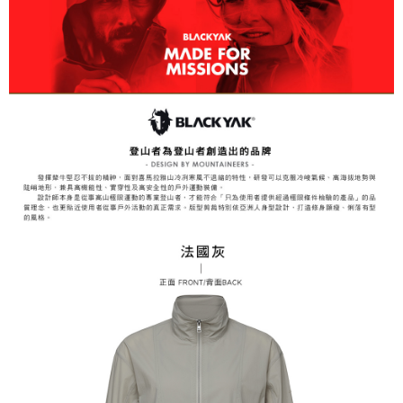
3.完整用戶服務條款，請詳閱以下連結：
https://oppay.tw/userRule
7-11取貨付款
【注意事項】
１．透過由恩沛科技股份有限公司提供之「AFTEE先享後付」服務完成之交
每筆NT$60，滿NT$799(含以上)免運費
易，需依本服務之必要範圍內提供個人資料，並將交易相關給付款項請求債
權轉讓予恩沛科技股份有限公司。
付款後7-11取貨
２．關於個人資料處理事宜，請瀏覽以下網址：
每筆NT$60，滿NT$799(含以上)免運費
https://aftee.tw/terms/#terms3
３．未成年的使用者請事先徵得法定代理人或監護人之同意方可使用
宅配
「AFTEE先享後付」，若未經同意申辦者引起之損失，本公司不負相關責
任。
每筆NT$70，滿NT$799(含以上)免運費
４．使用「AFTEE先享後付」時，將依據個別帳號之用戶狀況，依本公司即
時審查核予不同之上限額度；若仍有額度不足之情形，本公司將視審查結果
請求用戶進行身份認證。
５．嚴禁一人註冊多個帳號或使用他人資訊註冊。若發現惡意使用之情形，
恩沛科技股份有限公司將有權停止該用戶之使用額度並採取法律行動。