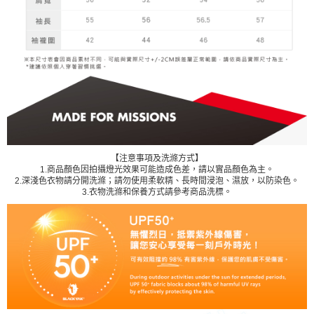
【注意事項及洗滌方式】
1.商品顏色因拍攝燈光效果可能造成色差，請以實品顏色為主。
2.深淺色衣物請分開洗滌；請勿使用柔軟精、長時間浸泡、濕放，以防染色。
3.衣物洗滌和保養方式請參考商品洗標。