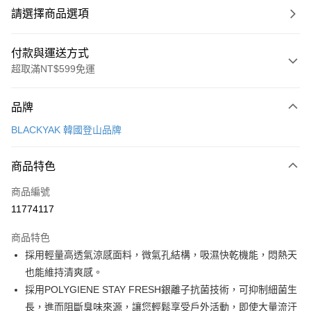
請選擇商品選項
付款與運送方式
超取滿NT$599免運
付款方式
品牌
信用卡一次付款
BLACKYAK 韓國登山品牌
超商取貨付款
商品特色
LINE Pay
商品編號
Apple Pay
11774117
街口支付
商品特色
悠遊付
採用輕量高透氣涼感面料，微氣孔結構，吸濕快乾機能，悶熱天
Google Pay
也能維持清爽感。
採用POLYGIENE STAY FRESH銀離子抗菌技術，可抑制細菌生
全盈+PAY
長，進而阻斷臭味來源，讓您輕鬆享受戶外活動，即使大量流汗