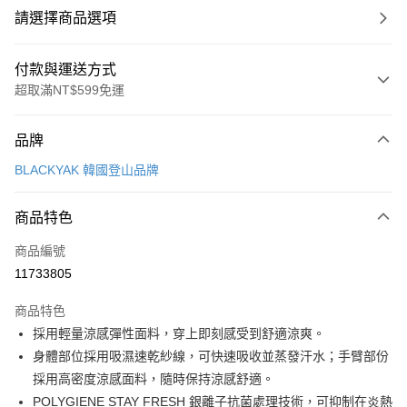
請選擇商品選項
付款與運送方式
超取滿NT$599免運
付款方式
品牌
信用卡一次付款
BLACKYAK 韓國登山品牌
超商取貨付款
商品特色
LINE Pay
商品編號
Apple Pay
11733805
街口支付
商品特色
悠遊付
採用輕量涼感彈性面料，穿上即刻感受到舒適涼爽。
Google Pay
身體部位採用吸濕速乾紗線，可快速吸收並蒸發汗水；手臂部份
採用高密度涼感面料，隨時保持涼感舒適。
全盈+PAY
POLYGIENE STAY FRESH 銀離子抗菌處理技術，可抑制在炎熱