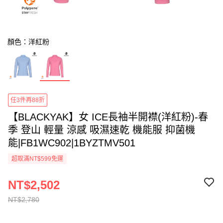
顏色：洋紅粉
任3件再88折
【BLACKYAK】女 ICE長袖半開襟(洋紅粉)-春
季 登山 輕量 涼感 吸濕速乾 機能服 抑菌機
能|FB1WC902|1BYZTMV501
超取滿NT$599免運
NT$2,502
NT$2,780