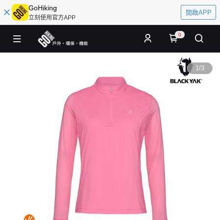
GoHiking
開啟APP
立刻使用官方APP
0
1
/
3