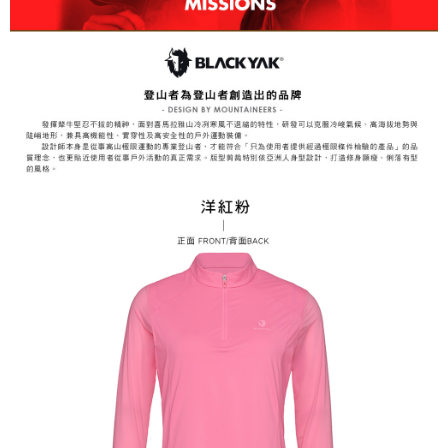
3.完整用戶服務條款，請詳閱以下連結：
https://oppay.tw/userRule
7-11取貨付款
【注意事項】
１．透過由恩沛科技股份有限公司提供之「AFTEE先享後付」服務完成之交
每筆NT$60，滿NT$799(含以上)免運費
易，需依本服務之必要範圍內提供個人資料，並將交易相關給付款項請求債
權轉讓予恩沛科技股份有限公司。
付款後7-11取貨
２．關於個人資料處理事宜，請瀏覽以下網址：
每筆NT$60，滿NT$799(含以上)免運費
https://aftee.tw/terms/#terms3
３．未成年的使用者請事先徵得法定代理人或監護人之同意方可使用
宅配
「AFTEE先享後付」，若未經同意申辦者引起之損失，本公司不負相關責
任。
每筆NT$70，滿NT$799(含以上)免運費
４．使用「AFTEE先享後付」時，將依據個別帳號之用戶狀況，依本公司即
時審查核予不同之上限額度；若仍有額度不足之情形，本公司將視審查結果
請求用戶進行身份認證。
５．嚴禁一人註冊多個帳號或使用他人資訊註冊。若發現惡意使用之情形，
恩沛科技股份有限公司將有權停止該用戶之使用額度並採取法律行動。