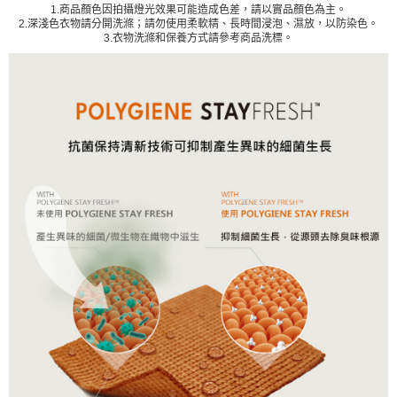
1.商品顏色因拍攝燈光效果可能造成色差，請以實品顏色為主。
2.深淺色衣物請分開洗滌；請勿使用柔軟精、長時間浸泡、濕放，以防染色。
3.衣物洗滌和保養方式請參考商品洗標。