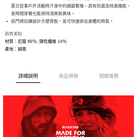
大哥付你分期
夏日從事戶外活動時汗液中的細菌繁殖，具有抗菌及除臭機能，
相關說明
長時間穿著也能保持清爽無異味。
【大哥付你分期使用說明】
前門襟拉鍊設計方便穿脫，並可快速排出身體的熱氣。
AFTEE先享後付
1.本服務由台灣大哥大提供，台灣大哥大用戶可立即使用無須另外申請。
2.付款方式選擇「大哥付你分期」，訂單成立後會自動跳轉到大哥付的交易
相關說明
銷售重點
流程，驗證手機門號後，選擇欲分期的期數、繳款截止日，確認付款後即完
【關於「AFTEE先享後付」】
成交易。
材質：尼龍 86％, 彈性纖維 14％
ATM付款
AFTEE先享後付是「在收到商品之後才付款」的支付方式。 讓您購物簡單
3.實際核准額度、可分期數及費用金額請依後續交易確認頁面所載為準。
產地：越南
便利好安心！
4.訂單成立30分鐘內，如未前往確認交易或遇審核未通過，訂單將自動取
１．簡單：不需註冊會員、不需綁卡、不需儲值。
運送方式
消。如遇「轉專審核」未通過狀況，表示未達大哥付你分期系統評分，恕無
２．便利：只要手機號碼，簡訊認證，即可結帳。
法說明評估內容。
３．安心：先確認商品／服務後，再付款。
全家取貨付款
【繳款方式說明】
1.分期款項不併入電信帳單，「大哥付你分期」於每月結算日後寄送繳費提
每筆NT$60，滿NT$599(含以上)免運費
詳細說明
商品規格
相關推薦
【「AFTEE先享後付」結帳流程】
醒簡訊。
１．於結帳方式選擇「AFTEE先享後付」後，將跳轉至「AFTEE先享後付」
2.透過簡訊連結打開帳單後，可選擇「超商條碼／台灣大直營門市／銀行轉
付款後全家取貨
結帳頁面，進行簡訊認證並確認金額後，即可完成結帳。
帳／街口支付／iPASS MONEY」等通路繳費。
２．訂單成立數日內，您將收到繳費通知簡訊。
每筆NT$60，滿NT$599(含以上)免運費
３．收到繳費通知簡訊後14天內，點擊此簡訊中的連結，可透過四大超商／
【注意事項】
ATM／網路銀行／等多元方式進行付款，方視為交易完成。
萊爾富取貨付款
1.本服務係由「台灣大哥大股份有限公司」（以下簡稱本公司）所提供，讓
※ 請注意：結帳手續完成當下不需立刻繳費，但若您需要取消訂單，請聯絡
用戶於交易時，得透過本服務購買商品或服務，並由商店將買賣／分期付款
每筆NT$60，滿NT$799(含以上)免運費
購買商品的店家。未經商家同意取消之訂單仍視為有效，需透過AFTEE先享
買賣價金債權讓與本公司後，依約使用本公司帳單繳交帳款。
後付繳納相關費用。
2.基於同意付款使用「大哥付你分期」之契約關係目的，商店將以您的個人
付款後萊爾富取貨
※ 交易是否成功請以「AFTEE先享後付 」之結帳頁面顯示為準，若有關於
資料（包含姓名、電話或地址）提供予台灣大哥大進項蒐集、處理及利用，
是否繳費成功／繳費後需取消欲退款等相關疑問，請聯繫「AFTEE先享後付
每筆NT$60，滿NT$799(含以上)免運費
由本公司與您本人進行分期帳單所需資料之確認、核對及更正。
客戶支援中心」
https://netprotections.freshdesk.com/support/home