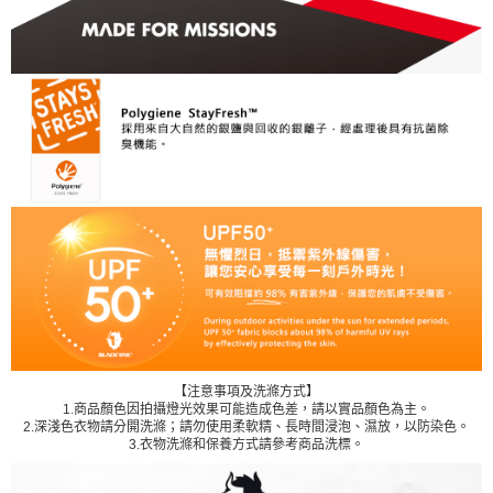
【注意事項及洗滌方式】
1.商品顏色因拍攝燈光效果可能造成色差，請以實品顏色為主。
2.深淺色衣物請分開洗滌；請勿使用柔軟精、長時間浸泡、濕放，以防染色。
3.衣物洗滌和保養方式請參考商品洗標。