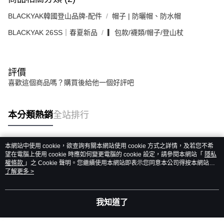
BLACKYAK韓國登山品牌-配件
帽子 | 防曬帽、防水帽
BLACKYAK 26SS｜春夏新品
▎包款/襪類/帽子/登山杖
評價
喜歡這個商品嗎？購買後給他一個好評吧
本分類熱銷
全站排行
本網站中使用 cookie，欲查詢有關本網站使用 cookie 方式之詳情，及若您不希
熱門標籤
望在電腦上使用 cookie 時應如何變更電腦的 cookie 設定，請參閱本網站「
隱私
權條款
」之 Cookie 聲明。您繼續使用本網站即表示您同意本公司得按本網站使
用條款之 Cookie 聲明使用 cookie。
了解更多 >
我知道了