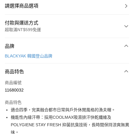
請選擇商品選項
付款與運送方式
超取滿NT$599免運
付款方式
品牌
信用卡一次付款
BLACKYAK 韓國登山品牌
超商取貨付款
商品特色
LINE Pay
商品編號
Apple Pay
11680032
街口支付
商品特色
悠遊付
適合四季，完美融合都市日常與戶外休閒風格的漁夫帽。
Google Pay
機能性內緣汗帶：採用COOLMAX吸濕排汗快乾纖維及
POLYGIENE STAY FRESH 抑菌抗臭技術，長時間保持涼爽無異
全盈+PAY
味。