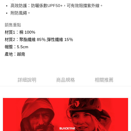
大哥付你分期
高效防護：防曬係數UPF50+，可有效阻擋紫外線。
相關說明
附防風繩。
【大哥付你分期使用說明】
AFTEE先享後付
1.本服務由台灣大哥大提供，台灣大哥大用戶可立即使用無須另外申請。
銷售重點
2.付款方式選擇「大哥付你分期」，訂單成立後會自動跳轉到大哥付的交易
相關說明
材質1：棉 100%
流程，驗證手機門號後，選擇欲分期的期數、繳款截止日，確認付款後即完
【關於「AFTEE先享後付」】
成交易。
材質2：聚酯纖維 85％,彈性纖維 15％
ATM付款
AFTEE先享後付是「在收到商品之後才付款」的支付方式。 讓您購物簡單
3.實際核准額度、可分期數及費用金額請依後續交易確認頁面所載為準。
帽簷：5.5cm
便利好安心！
4.訂單成立30分鐘內，如未前往確認交易或遇審核未通過，訂單將自動取
１．簡單：不需註冊會員、不需綁卡、不需儲值。
產地：越南
運送方式
消。如遇「轉專審核」未通過狀況，表示未達大哥付你分期系統評分，恕無
２．便利：只要手機號碼，簡訊認證，即可結帳。
法說明評估內容。
３．安心：先確認商品／服務後，再付款。
全家取貨付款
【繳款方式說明】
1.分期款項不併入電信帳單，「大哥付你分期」於每月結算日後寄送繳費提
每筆NT$60，滿NT$599(含以上)免運費
【「AFTEE先享後付」結帳流程】
醒簡訊。
１．於結帳方式選擇「AFTEE先享後付」後，將跳轉至「AFTEE先享後付」
詳細說明
商品規格
相關推薦
2.透過簡訊連結打開帳單後，可選擇「超商條碼／台灣大直營門市／銀行轉
付款後全家取貨
結帳頁面，進行簡訊認證並確認金額後，即可完成結帳。
帳／街口支付／iPASS MONEY」等通路繳費。
２．訂單成立數日內，您將收到繳費通知簡訊。
每筆NT$60，滿NT$599(含以上)免運費
３．收到繳費通知簡訊後14天內，點擊此簡訊中的連結，可透過四大超商／
【注意事項】
ATM／網路銀行／等多元方式進行付款，方視為交易完成。
萊爾富取貨付款
1.本服務係由「台灣大哥大股份有限公司」（以下簡稱本公司）所提供，讓
※ 請注意：結帳手續完成當下不需立刻繳費，但若您需要取消訂單，請聯絡
用戶於交易時，得透過本服務購買商品或服務，並由商店將買賣／分期付款
每筆NT$60，滿NT$799(含以上)免運費
購買商品的店家。未經商家同意取消之訂單仍視為有效，需透過AFTEE先享
買賣價金債權讓與本公司後，依約使用本公司帳單繳交帳款。
後付繳納相關費用。
2.基於同意付款使用「大哥付你分期」之契約關係目的，商店將以您的個人
付款後萊爾富取貨
※ 交易是否成功請以「AFTEE先享後付 」之結帳頁面顯示為準，若有關於
資料（包含姓名、電話或地址）提供予台灣大哥大進項蒐集、處理及利用，
是否繳費成功／繳費後需取消欲退款等相關疑問，請聯繫「AFTEE先享後付
每筆NT$60，滿NT$799(含以上)免運費
由本公司與您本人進行分期帳單所需資料之確認、核對及更正。
客戶支援中心」
https://netprotections.freshdesk.com/support/home