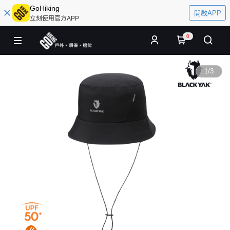
GoHiking
開啟APP
立刻使用官方APP
0
1
/
3