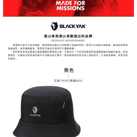
3.完整用戶服務條款，請詳閱以下連結：
https://oppay.tw/userRule
7-11取貨付款
【注意事項】
１．透過由恩沛科技股份有限公司提供之「AFTEE先享後付」服務完成之交
每筆NT$60，滿NT$799(含以上)免運費
易，需依本服務之必要範圍內提供個人資料，並將交易相關給付款項請求債
權轉讓予恩沛科技股份有限公司。
付款後7-11取貨
２．關於個人資料處理事宜，請瀏覽以下網址：
每筆NT$60，滿NT$799(含以上)免運費
https://aftee.tw/terms/#terms3
３．未成年的使用者請事先徵得法定代理人或監護人之同意方可使用
宅配
「AFTEE先享後付」，若未經同意申辦者引起之損失，本公司不負相關責
任。
每筆NT$70，滿NT$799(含以上)免運費
４．使用「AFTEE先享後付」時，將依據個別帳號之用戶狀況，依本公司即
時審查核予不同之上限額度；若仍有額度不足之情形，本公司將視審查結果
請求用戶進行身份認證。
５．嚴禁一人註冊多個帳號或使用他人資訊註冊。若發現惡意使用之情形，
恩沛科技股份有限公司將有權停止該用戶之使用額度並採取法律行動。