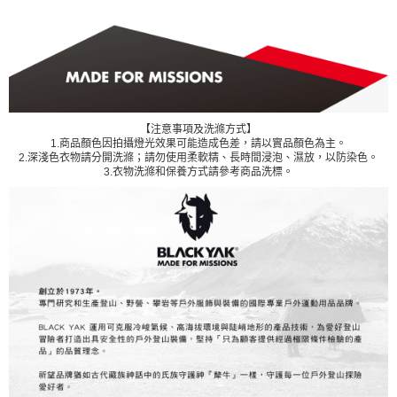
【注意事項及洗滌方式】
1.商品顏色因拍攝燈光效果可能造成色差，請以實品顏色為主。
2.深淺色衣物請分開洗滌；請勿使用柔軟精、長時間浸泡、濕放，以防染色。
3.衣物洗滌和保養方式請參考商品洗標。