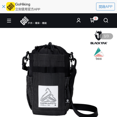
GoHiking
開啟APP
立刻使用官方APP
0
1
/
3