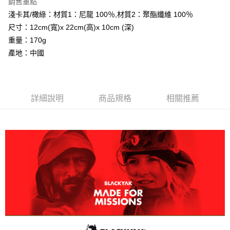
銷售重點
【大哥付你分期使用說明】
AFTEE先享後付
1.本服務由台灣大哥大提供，台灣大哥大用戶可立即使用無須另外申請。
淺卡其/橄綠：材質1：尼龍 100％,材質2：聚酯纖維 100％
2.付款方式選擇「大哥付你分期」，訂單成立後會自動跳轉到大哥付的交易
相關說明
尺寸：12cm(寬)x 22cm(高)x 10cm (深)
流程，驗證手機門號後，選擇欲分期的期數、繳款截止日，確認付款後即完
【關於「AFTEE先享後付」】
成交易。
重量：170g
ATM付款
AFTEE先享後付是「在收到商品之後才付款」的支付方式。 讓您購物簡單
3.實際核准額度、可分期數及費用金額請依後續交易確認頁面所載為準。
產地：中國
便利好安心！
4.訂單成立30分鐘內，如未前往確認交易或遇審核未通過，訂單將自動取
１．簡單：不需註冊會員、不需綁卡、不需儲值。
運送方式
消。如遇「轉專審核」未通過狀況，表示未達大哥付你分期系統評分，恕無
２．便利：只要手機號碼，簡訊認證，即可結帳。
法說明評估內容。
３．安心：先確認商品／服務後，再付款。
全家取貨付款
【繳款方式說明】
1.分期款項不併入電信帳單，「大哥付你分期」於每月結算日後寄送繳費提
每筆NT$60，滿NT$599(含以上)免運費
詳細說明
商品規格
相關推薦
【「AFTEE先享後付」結帳流程】
醒簡訊。
１．於結帳方式選擇「AFTEE先享後付」後，將跳轉至「AFTEE先享後付」
2.透過簡訊連結打開帳單後，可選擇「超商條碼／台灣大直營門市／銀行轉
付款後全家取貨
結帳頁面，進行簡訊認證並確認金額後，即可完成結帳。
帳／街口支付／iPASS MONEY」等通路繳費。
２．訂單成立數日內，您將收到繳費通知簡訊。
每筆NT$60，滿NT$599(含以上)免運費
３．收到繳費通知簡訊後14天內，點擊此簡訊中的連結，可透過四大超商／
【注意事項】
ATM／網路銀行／等多元方式進行付款，方視為交易完成。
萊爾富取貨付款
1.本服務係由「台灣大哥大股份有限公司」（以下簡稱本公司）所提供，讓
※ 請注意：結帳手續完成當下不需立刻繳費，但若您需要取消訂單，請聯絡
用戶於交易時，得透過本服務購買商品或服務，並由商店將買賣／分期付款
每筆NT$60，滿NT$799(含以上)免運費
購買商品的店家。未經商家同意取消之訂單仍視為有效，需透過AFTEE先享
買賣價金債權讓與本公司後，依約使用本公司帳單繳交帳款。
後付繳納相關費用。
2.基於同意付款使用「大哥付你分期」之契約關係目的，商店將以您的個人
付款後萊爾富取貨
※ 交易是否成功請以「AFTEE先享後付 」之結帳頁面顯示為準，若有關於
資料（包含姓名、電話或地址）提供予台灣大哥大進項蒐集、處理及利用，
是否繳費成功／繳費後需取消欲退款等相關疑問，請聯繫「AFTEE先享後付
每筆NT$60，滿NT$799(含以上)免運費
由本公司與您本人進行分期帳單所需資料之確認、核對及更正。
客戶支援中心」
https://netprotections.freshdesk.com/support/home
3.完整用戶服務條款，請詳閱以下連結：
https://oppay.tw/userRule
7-11取貨付款
【注意事項】
１．透過由恩沛科技股份有限公司提供之「AFTEE先享後付」服務完成之交
每筆NT$60，滿NT$799(含以上)免運費