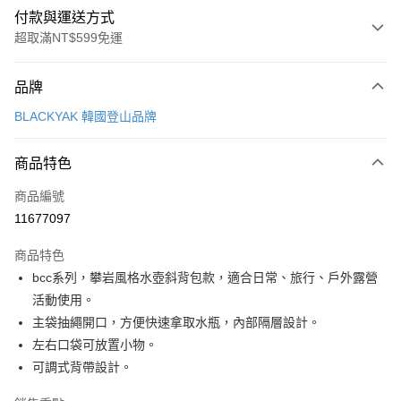
付款與運送方式
超取滿NT$599免運
付款方式
品牌
信用卡一次付款
BLACKYAK 韓國登山品牌
超商取貨付款
商品特色
LINE Pay
商品編號
Apple Pay
11677097
街口支付
商品特色
悠遊付
bcc系列，攀岩風格水壺斜背包款，適合日常、旅行、戶外露營
Google Pay
活動使用。
主袋抽繩開口，方便快速拿取水瓶，內部隔層設計。
全盈+PAY
左右口袋可放置小物。
大哥付你分期
可調式背帶設計。
相關說明