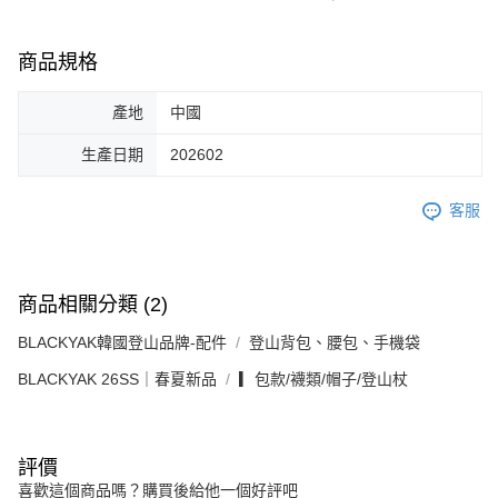
商品規格
產地
中國
生產日期
202602
客服
商品相關分類 (2)
BLACKYAK韓國登山品牌-配件
登山背包、腰包、手機袋
BLACKYAK 26SS｜春夏新品
▎包款/襪類/帽子/登山杖
評價
喜歡這個商品嗎？購買後給他一個好評吧