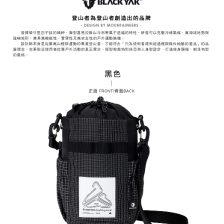
易，需依本服務之必要範圍內提供個人資料，並將交易相關給付款項請求債
權轉讓予恩沛科技股份有限公司。
付款後7-11取貨
２．關於個人資料處理事宜，請瀏覽以下網址：
每筆NT$60，滿NT$799(含以上)免運費
https://aftee.tw/terms/#terms3
３．未成年的使用者請事先徵得法定代理人或監護人之同意方可使用
宅配
「AFTEE先享後付」，若未經同意申辦者引起之損失，本公司不負相關責
任。
每筆NT$70，滿NT$799(含以上)免運費
４．使用「AFTEE先享後付」時，將依據個別帳號之用戶狀況，依本公司即
時審查核予不同之上限額度；若仍有額度不足之情形，本公司將視審查結果
請求用戶進行身份認證。
５．嚴禁一人註冊多個帳號或使用他人資訊註冊。若發現惡意使用之情形，
恩沛科技股份有限公司將有權停止該用戶之使用額度並採取法律行動。