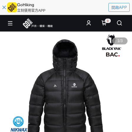
GoHiking
開啟APP
立刻使用官方APP
0
1
/
3