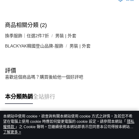
商品相關分類 (2)
換季服飾｜任選2件7折
男裝 | 外套
BLACKYAK韓國登山品牌-服飾
男裝 | 外套
評價
喜歡這個商品嗎？購買後給他一個好評吧
本分類熱銷
全站排行
本網站中使用 cookie，欲查詢有關本網站使用 cookie 方式之詳情，及若您不希
熱門標籤
望在電腦上使用 cookie 時應如何變更電腦的 cookie 設定，請參閱本網站「
隱私
權條款
」之 Cookie 聲明。您繼續使用本網站即表示您同意本公司得按本網站使
用條款之 Cookie 聲明使用 cookie。
了解更多 >