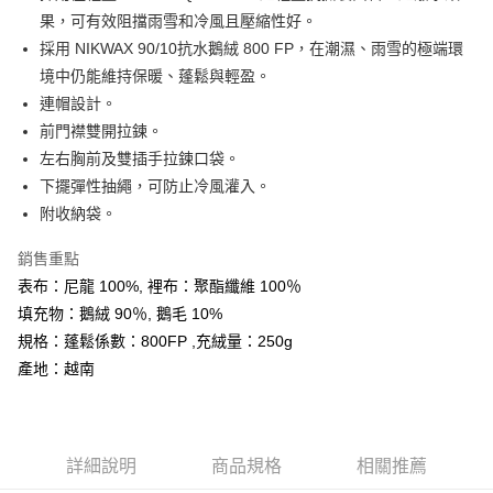
相關說明
果，可有效阻擋雨雪和冷風且壓縮性好。
【大哥付你分期使用說明】
AFTEE先享後付
1.本服務由台灣大哥大提供，台灣大哥大用戶可立即使用無須另外申請。
採用 NIKWAX 90/10抗水鵝絨 800 FP，在潮濕、雨雪的極端環
2.付款方式選擇「大哥付你分期」，訂單成立後會自動跳轉到大哥付的交易
相關說明
境中仍能維持保暖、蓬鬆與輕盈。
流程，驗證手機門號後，選擇欲分期的期數、繳款截止日，確認付款後即完
【關於「AFTEE先享後付」】
連帽設計。
成交易。
ATM付款
AFTEE先享後付是「在收到商品之後才付款」的支付方式。 讓您購物簡單
3.實際核准額度、可分期數及費用金額請依後續交易確認頁面所載為準。
前門襟雙開拉鍊。
便利好安心！
4.訂單成立30分鐘內，如未前往確認交易或遇審核未通過，訂單將自動取
１．簡單：不需註冊會員、不需綁卡、不需儲值。
左右胸前及雙插手拉鍊口袋。
運送方式
消。如遇「轉專審核」未通過狀況，表示未達大哥付你分期系統評分，恕無
２．便利：只要手機號碼，簡訊認證，即可結帳。
法說明評估內容。
下擺彈性抽繩，可防止冷風灌入。
３．安心：先確認商品／服務後，再付款。
宅配
【繳款方式說明】
附收納袋。
1.分期款項不併入電信帳單，「大哥付你分期」於每月結算日後寄送繳費提
每筆NT$70，滿NT$799(含以上)免運費
【「AFTEE先享後付」結帳流程】
醒簡訊。
１．於結帳方式選擇「AFTEE先享後付」後，將跳轉至「AFTEE先享後付」
銷售重點
2.透過簡訊連結打開帳單後，可選擇「超商條碼／台灣大直營門市／銀行轉
結帳頁面，進行簡訊認證並確認金額後，即可完成結帳。
帳／街口支付／iPASS MONEY」等通路繳費。
表布：尼龍 100%, 裡布：聚酯纖維 100％
２．訂單成立數日內，您將收到繳費通知簡訊。
填充物：鵝絨 90％, 鵝毛 10%
３．收到繳費通知簡訊後14天內，點擊此簡訊中的連結，可透過四大超商／
【注意事項】
ATM／網路銀行／等多元方式進行付款，方視為交易完成。
規格：蓬鬆係數：800FP ,充絨量：250g
1.本服務係由「台灣大哥大股份有限公司」（以下簡稱本公司）所提供，讓
※ 請注意：結帳手續完成當下不需立刻繳費，但若您需要取消訂單，請聯絡
用戶於交易時，得透過本服務購買商品或服務，並由商店將買賣／分期付款
產地：越南
購買商品的店家。未經商家同意取消之訂單仍視為有效，需透過AFTEE先享
買賣價金債權讓與本公司後，依約使用本公司帳單繳交帳款。
後付繳納相關費用。
2.基於同意付款使用「大哥付你分期」之契約關係目的，商店將以您的個人
※ 交易是否成功請以「AFTEE先享後付 」之結帳頁面顯示為準，若有關於
資料（包含姓名、電話或地址）提供予台灣大哥大進項蒐集、處理及利用，
是否繳費成功／繳費後需取消欲退款等相關疑問，請聯繫「AFTEE先享後付
由本公司與您本人進行分期帳單所需資料之確認、核對及更正。
客戶支援中心」
https://netprotections.freshdesk.com/support/home
3.完整用戶服務條款，請詳閱以下連結：
https://oppay.tw/userRule
詳細說明
商品規格
相關推薦
【注意事項】