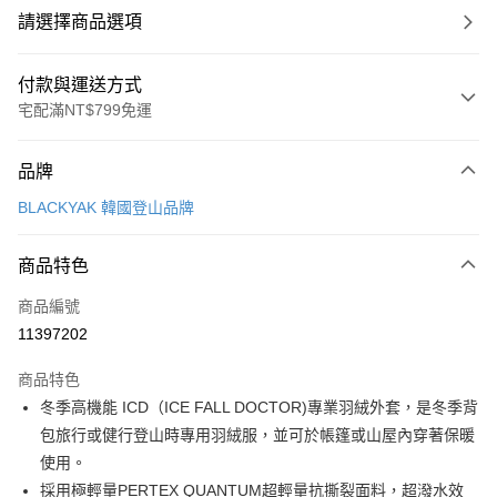
請選擇商品選項
付款與運送方式
宅配滿NT$799免運
付款方式
品牌
信用卡一次付款
BLACKYAK 韓國登山品牌
LINE Pay
商品特色
Apple Pay
商品編號
街口支付
11397202
悠遊付
商品特色
Google Pay
冬季高機能 ICD（ICE FALL DOCTOR)專業羽絨外套，是冬季背
全盈+PAY
包旅行或健行登山時專用羽絨服，並可於帳篷或山屋內穿著保暖
使用。
大哥付你分期
採用極輕量PERTEX QUANTUM超輕量抗撕裂面料，超潑水效