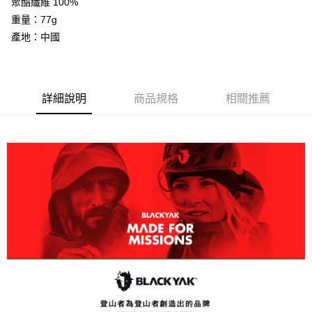
聚酯纖維 100%
【大哥付你分期使用說明】
AFTEE先享後付
1.本服務由台灣大哥大提供，台灣大哥大用戶可立即使用無須另外申請。
重量：77g
2.付款方式選擇「大哥付你分期」，訂單成立後會自動跳轉到大哥付的交易
相關說明
產地：中國
流程，驗證手機門號後，選擇欲分期的期數、繳款截止日，確認付款後即完
【關於「AFTEE先享後付」】
成交易。
ATM付款
AFTEE先享後付是「在收到商品之後才付款」的支付方式。 讓您購物簡單
3.實際核准額度、可分期數及費用金額請依後續交易確認頁面所載為準。
便利好安心！
4.訂單成立30分鐘內，如未前往確認交易或遇審核未通過，訂單將自動取
１．簡單：不需註冊會員、不需綁卡、不需儲值。
運送方式
消。如遇「轉專審核」未通過狀況，表示未達大哥付你分期系統評分，恕無
２．便利：只要手機號碼，簡訊認證，即可結帳。
詳細說明
商品規格
相關推薦
法說明評估內容。
３．安心：先確認商品／服務後，再付款。
全家取貨付款
【繳款方式說明】
1.分期款項不併入電信帳單，「大哥付你分期」於每月結算日後寄送繳費提
每筆NT$60，滿NT$599(含以上)免運費
【「AFTEE先享後付」結帳流程】
醒簡訊。
１．於結帳方式選擇「AFTEE先享後付」後，將跳轉至「AFTEE先享後付」
2.透過簡訊連結打開帳單後，可選擇「超商條碼／台灣大直營門市／銀行轉
付款後全家取貨
結帳頁面，進行簡訊認證並確認金額後，即可完成結帳。
帳／街口支付／iPASS MONEY」等通路繳費。
２．訂單成立數日內，您將收到繳費通知簡訊。
每筆NT$60，滿NT$599(含以上)免運費
３．收到繳費通知簡訊後14天內，點擊此簡訊中的連結，可透過四大超商／
【注意事項】
ATM／網路銀行／等多元方式進行付款，方視為交易完成。
萊爾富取貨付款
1.本服務係由「台灣大哥大股份有限公司」（以下簡稱本公司）所提供，讓
※ 請注意：結帳手續完成當下不需立刻繳費，但若您需要取消訂單，請聯絡
用戶於交易時，得透過本服務購買商品或服務，並由商店將買賣／分期付款
每筆NT$60，滿NT$799(含以上)免運費
購買商品的店家。未經商家同意取消之訂單仍視為有效，需透過AFTEE先享
買賣價金債權讓與本公司後，依約使用本公司帳單繳交帳款。
後付繳納相關費用。
2.基於同意付款使用「大哥付你分期」之契約關係目的，商店將以您的個人
付款後萊爾富取貨
※ 交易是否成功請以「AFTEE先享後付 」之結帳頁面顯示為準，若有關於
資料（包含姓名、電話或地址）提供予台灣大哥大進項蒐集、處理及利用，
是否繳費成功／繳費後需取消欲退款等相關疑問，請聯繫「AFTEE先享後付
每筆NT$60，滿NT$799(含以上)免運費
由本公司與您本人進行分期帳單所需資料之確認、核對及更正。
客戶支援中心」
https://netprotections.freshdesk.com/support/home
3.完整用戶服務條款，請詳閱以下連結：
https://oppay.tw/userRule
7-11取貨付款
【注意事項】
１．透過由恩沛科技股份有限公司提供之「AFTEE先享後付」服務完成之交
每筆NT$60，滿NT$799(含以上)免運費