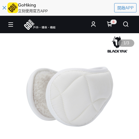
GoHiking
開啟APP
立刻使用官方APP
0
1
/
3