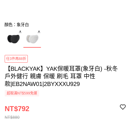
顏色：象牙白
任3件再88折
【BLACKYAK】YAK保暖耳罩(象牙白) -秋冬
戶外健行 親膚 保暖 刷毛 耳罩 中性
款|EB2NAW01|2BYXXXU929
超取滿NT$599免運
NT$792
NT$880