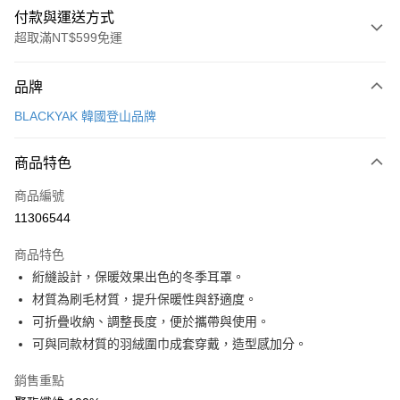
付款與運送方式
超取滿NT$599免運
付款方式
品牌
信用卡一次付款
BLACKYAK 韓國登山品牌
超商取貨付款
商品特色
LINE Pay
商品編號
Apple Pay
11306544
街口支付
商品特色
悠遊付
絎縫設計，保暖效果出色的冬季耳罩。
Google Pay
材質為刷毛材質，提升保暖性與舒適度。
可折疊收納、調整長度，便於攜帶與使用。
全盈+PAY
可與同款材質的羽絨圍巾成套穿戴，造型感加分。
大哥付你分期
銷售重點
相關說明