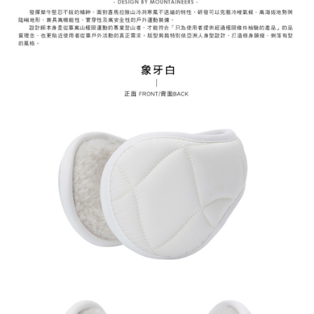
易，需依本服務之必要範圍內提供個人資料，並將交易相關給付款項請求債
權轉讓予恩沛科技股份有限公司。
付款後7-11取貨
２．關於個人資料處理事宜，請瀏覽以下網址：
每筆NT$60，滿NT$799(含以上)免運費
https://aftee.tw/terms/#terms3
３．未成年的使用者請事先徵得法定代理人或監護人之同意方可使用
宅配
「AFTEE先享後付」，若未經同意申辦者引起之損失，本公司不負相關責
任。
每筆NT$70，滿NT$799(含以上)免運費
４．使用「AFTEE先享後付」時，將依據個別帳號之用戶狀況，依本公司即
時審查核予不同之上限額度；若仍有額度不足之情形，本公司將視審查結果
請求用戶進行身份認證。
５．嚴禁一人註冊多個帳號或使用他人資訊註冊。若發現惡意使用之情形，
恩沛科技股份有限公司將有權停止該用戶之使用額度並採取法律行動。