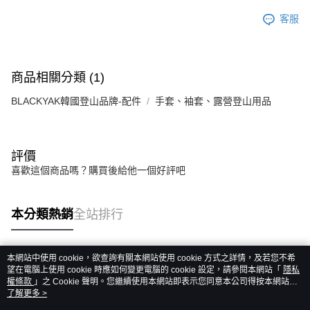
客服
商品相關分類 (1)
BLACKYAK韓國登山品牌-配件
手套、袖套、露營登山用品
評價
喜歡這個商品嗎？購買後給他一個好評吧
本分類熱銷
全站排行
本網站中使用 cookie，欲查詢有關本網站使用 cookie 方式之詳情，及若您不希
熱門標籤
望在電腦上使用 cookie 時應如何變更電腦的 cookie 設定，請參閱本網站「
隱私
權條款
」之 Cookie 聲明。您繼續使用本網站即表示您同意本公司得按本網站使
用條款之 Cookie 聲明使用 cookie。
了解更多 >