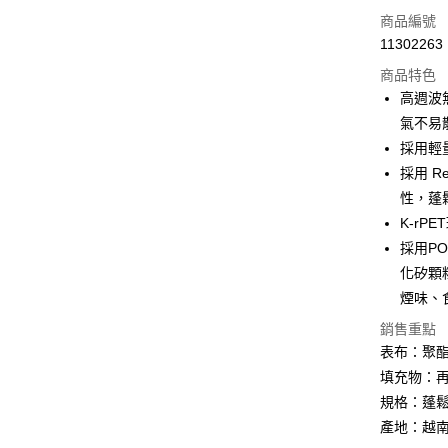
LINE Pay
商品編號
Apple Pay
11302263
商品特色
街口支付
高週波
悠遊付
氣不易
採用輕
Google Pa
採用 R
全盈+PAY
性，蓬
K-rP
大哥付你
採用PO
相關說明
【大哥付
化矽顆
AFTEE先
1.本服務
煙味、
2.付款方
相關說明
流程，驗
【關於「A
銷售重點
ATM付款
完成交易
AFTEE
表布：聚酯纖
3.實際核
便利好安
填充物：再生
4.訂單成
１．簡單
消。如遇
２．便利
規格：蓬鬆係
運送方式
無法說明
３．安心
產地：越
【繳款方
全家取貨