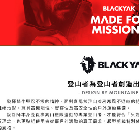
５．嚴禁
形，恩沛
動。