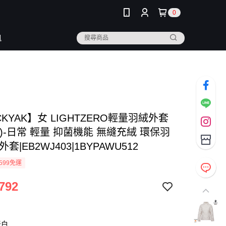
0
訊
CKYAK】女 LIGHTZERO輕量羽絨外套
)-日常 輕量 抑菌機能 無縫充絨 環保羽
套|EB2WJ403|1BYPAWU512
599免運
792
牙白