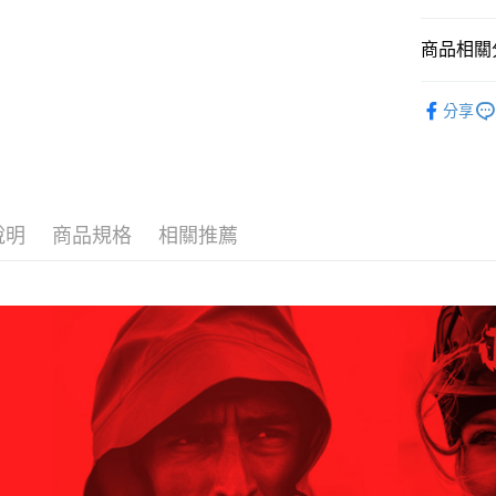
1.分期款
【「AFT
醒簡訊。
每筆NT$6
１．於結帳
2.透過簡
付」結帳
商品相關分
帳／街口支
付款後全
２．訂單
３．收到繳
換季服飾｜
每筆NT$6
【注意事
／ATM／
分享
1.本服務
※ 請注意
BLACKY
萊爾富取
用戶於交
絡購買商品
款買賣價
先享後付
每筆NT$6
2.基於同
※ 交易是
資料（包
是否繳費成
付款後萊
用，由本
付客戶支
說明
商品規格
相關推薦
每筆NT$6
3.完整用
【注意事
7-11取貨
１．透過由
交易，需
每筆NT$6
求債權轉
２．關於
付款後7-1
https://aft
每筆NT$6
３．未成
「AFTE
宅配
任。
４．使用「
每筆NT$7
即時審查
結果請求