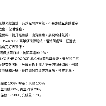
無縫充絨設計，有效阻隔冷空氣，不易跑絨且身體暖空
散出，保暖性強。
量面料，提升輕盈感，山脊圖案，展現幹練氣質。
y
e:Down 80/20高等級環保羽絨，經滅菌處理，低過敏
鬆度更好且環保。
ET環保抗菌口袋，抗菌率達99.9％。
分期
LYGIENE ODORCRUNCH抗菌除臭機能，天然的二氧
你分期使用說明】
粒能有效吸附、分解衣物上揮之不去的氣味問題，例如
享後付
由台灣大哥大提供，台灣大哥大用戶可立即使用無須另外申請。
食物味和汗味，長時間保持清爽無異味，多穿少洗。
式選擇「大哥付你分期」，訂單成立後會自動跳轉到大哥付的交易
證手機門號後，選擇欲分期的期數、繳款截止日，確認付款後即
FTEE先享後付」】
。
先享後付是「在收到商品之後才付款」的支付方式。 讓您購物簡單
維 100%, 裡布：尼龍 100％
准額度、可分期數及費用金額請依後續交易確認頁面所載為準。
心！
羽絨 80%, 再生羽毛 20％
立30分鐘內，如未前往確認交易或遇審核未通過，訂單將自動取
：不需註冊會員、不需綁卡、不需儲值。
「轉專審核」未通過狀況，表示未達大哥付你分期系統評分，恕
：只要手機號碼，簡訊認證，即可結帳。
數：650FP, 充絨量：70g
評估內容。
：先確認商品／服務後，再付款。
南
式說明】
付款