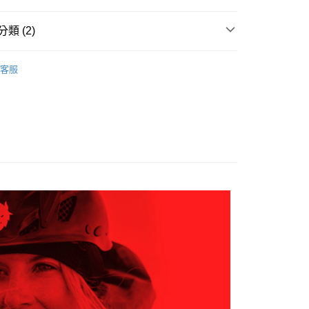
項不併入電信帳單，「大哥付你分期」於每月結算日後寄送繳費提
EE先享後付」結帳流程】
0，滿NT$599(含以上)免運費
方式選擇「AFTEE先享後付」後，將跳轉至「AFTEE先享後
訊連結打開帳單後，可選擇「超商條碼／台灣大直營門市／銀行轉
頁面，進行簡訊認證並確認金額後，即可完成結帳。
類 (2)
付／iPASS MONEY」等通路繳費。
家取貨
成立數日內，您將收到繳費通知簡訊。
費通知簡訊後14天內，點擊此簡訊中的連結，可透過四大超商
任選2件7折
女裝 | 外套
0，滿NT$599(含以上)免運費
項】
網路銀行／等多元方式進行付款，方視為交易完成。
客服
係由「台灣大哥大股份有限公司」（以下簡稱本公司）所提供，讓
：結帳手續完成當下不需立刻繳費，但若您需要取消訂單，請聯
AK韓國登山品牌-服飾
女裝 | 外套
貨付款
易時，得透過本服務購買商品或服務，並由商店將買賣／分期付
的店家。未經商家同意取消之訂單仍視為有效，需透過AFTEE
金債權讓與本公司後，依約使用本公司帳單繳交帳款。
繳納相關費用。
0，滿NT$799(含以上)免運費
意付款使用「大哥付你分期」之契約關係目的，商店將以您的個人
否成功請以「AFTEE先享後付 」之結帳頁面顯示為準，若有關於
含姓名、電話或地址）提供予台灣大哥大進項蒐集、處理及利
功／繳費後需取消欲退款等相關疑問，請聯繫「AFTEE先享後
爾富取貨
公司與您本人進行分期帳單所需資料之確認、核對及更正。
援中心」
https://netprotections.freshdesk.com/support/home
0，滿NT$799(含以上)免運費
戶服務條款，請詳閱以下連結：
https://oppay.tw/userRule
項】
付款
恩沛科技股份有限公司提供之「AFTEE先享後付」服務完成之
依本服務之必要範圍內提供個人資料，並將交易相關給付款項請
0，滿NT$799(含以上)免運費
讓予恩沛科技股份有限公司。
個人資料處理事宜，請瀏覽以下網址：
1取貨
ee.tw/terms/#terms3
0，滿NT$799(含以上)免運費
年的使用者請事先徵得法定代理人或監護人之同意方可使用
E先享後付」，若未經同意申辦者引起之損失，本公司不負相關責
AFTEE先享後付」時，將依據個別帳號之用戶狀況，依本公司
0，滿NT$799(含以上)免運費
核予不同之上限額度；若仍有額度不足之情形，本公司將視審查
用戶進行身份認證。