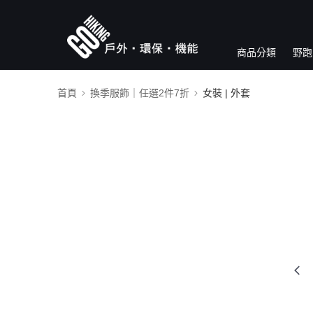
商品分類
野跑
首頁
換季服飾｜任選2件7折
女裝 | 外套