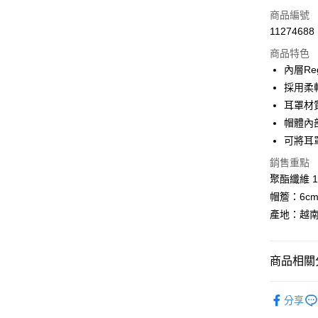
LINE Pay
商品編號
Apple Pay
11274688
商品特色
街口支付
內層Re
悠遊付
採用柔
耳罩材
Google Pa
帽體內
全盈+PAY
可將耳
AFTEE先
銷售重點
相關說明
聚酯纖維 1
【關於「A
帽簷：6c
ATM付款
AFTEE
產地：越
便利好安
１．簡單
２．便利
運送方式
３．安心
商品相關分
全家取貨
【「AFT
BLACKY
每筆NT$6
１．於結帳
分享
付」結帳