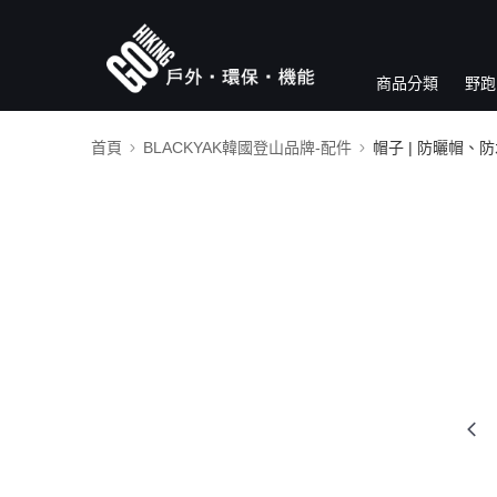
商品分類
野跑
首頁
BLACKYAK韓國登山品牌-配件
帽子 | 防曬帽、