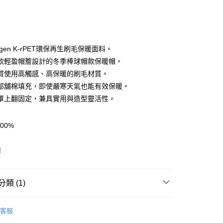
gen K-rPET環保再生刷毛保暖面料。
軟輕盈帽簷設計的冬季棒球帽款保暖帽。
質使用高觸感、高保暖的刷毛材質。
y
部舖棉填充，即使嚴寒天氣也能有效保暖。
罩上翻固定，兼具實用與造型靈活性。
享後付
00%
FTEE先享後付」】
m
先享後付是「在收到商品之後才付款」的支付方式。 讓您購物簡單
南
心！
：不需註冊會員、不需綁卡、不需儲值。
：只要手機號碼，簡訊認證，即可結帳。
：先確認商品／服務後，再付款。
類 (1)
付款
EE先享後付」結帳流程】
AK韓國登山品牌-配件
帽子 | 防曬帽、防水帽
0，滿NT$599(含以上)免運費
方式選擇「AFTEE先享後付」後，將跳轉至「AFTEE先享後
客服
頁面，進行簡訊認證並確認金額後，即可完成結帳。