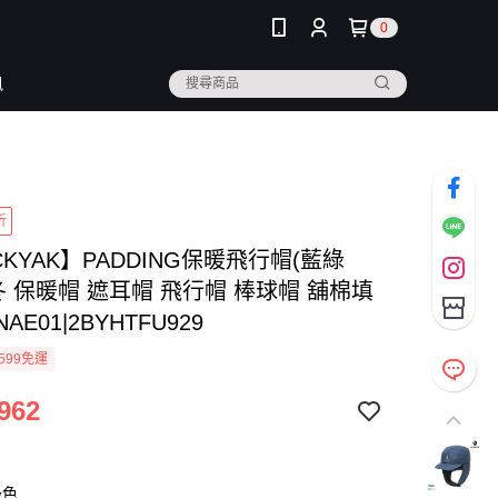
0
訊
折
CKYAK】PADDING保暖飛行帽(藍綠
冬 保暖帽 遮耳帽 飛行帽 棒球帽 舖棉填
NAE01|2BYHTFU929
599免運
962
綠色