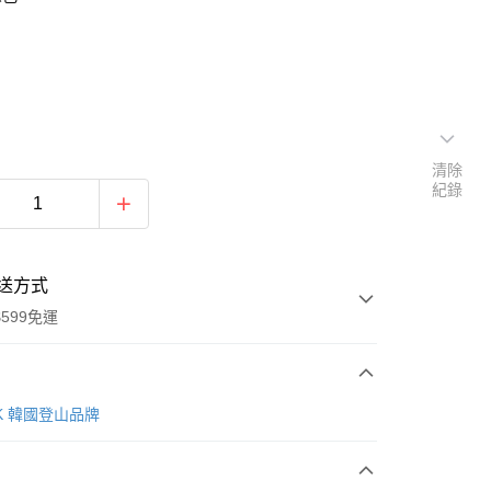
清除
紀錄
送方式
599免運
次付款
AK 韓國登山品牌
付款