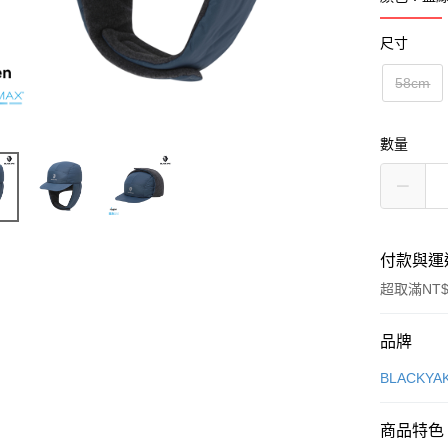
尺寸
58cm
數量
付款與運
超取滿NT$
付款方式
品牌
信用卡一
BLACKY
超商取貨
商品特色