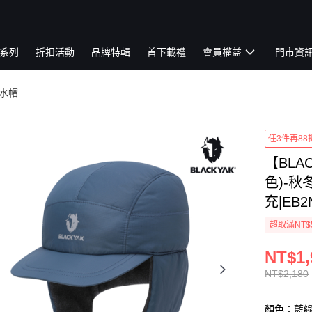
系列
折扣活動
品牌特輯
首下載禮
會員權益
門市資
防水帽
任3件再88
【BLA
色)-秋
充|EB2
超取滿NT$
NT$1,
NT$2,180
顏色：藍