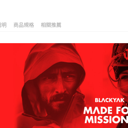
付款後全
２．訂單
３．收到繳
每筆NT$6
／ATM／
※ 請注意
萊爾富取
絡購買商品
說明
商品規格
相關推薦
先享後付
每筆NT$6
※ 交易是
是否繳費成
付款後萊
付客戶支
每筆NT$6
【注意事
7-11取貨
１．透過由
交易，需
每筆NT$6
求債權轉
２．關於
付款後7-1
https://aft
每筆NT$6
３．未成
「AFTE
宅配
任。
４．使用「
每筆NT$7
即時審查
結果請求
５．嚴禁
形，恩沛
動。