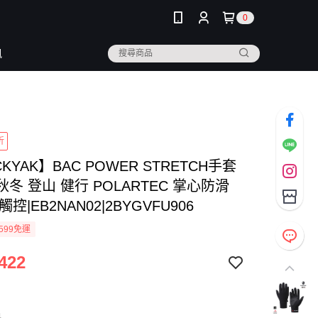
0
訊
折
CKYAK】BAC POWER STRETCH手套
-秋冬 登山 健行 POLARTEC 掌心防滑
控|EB2NAN02|2BYGVFU906
599免運
422
色