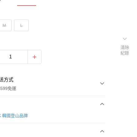
M
L
清除
紀錄
送方式
599免運
次付款
AK 韓國登山品牌
付款