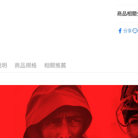
付款後全
２．訂單
３．收到繳
每筆NT$6
／ATM／
商品相關分
※ 請注意
萊爾富取
絡購買商品
BLACKY
先享後付
每筆NT$6
分享
※ 交易是
是否繳費成
付款後萊
付客戶支
每筆NT$6
【注意事
7-11取貨
１．透過由
說明
商品規格
相關推薦
交易，需
每筆NT$6
求債權轉
２．關於
付款後7-1
https://aft
每筆NT$6
３．未成
「AFTE
宅配
任。
４．使用「
每筆NT$7
即時審查
結果請求
５．嚴禁
形，恩沛
動。