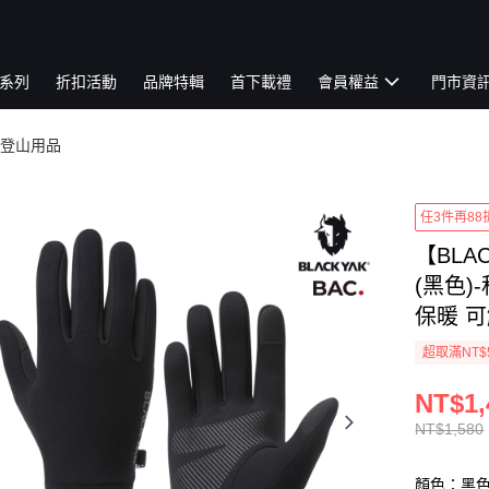
系列
折扣活動
品牌特輯
首下載禮
會員權益
門市資
登山用品
任3件再88
【BLA
(黑色)
保暖 可觸
超取滿NT$
NT$1,
NT$1,580
顏色：黑