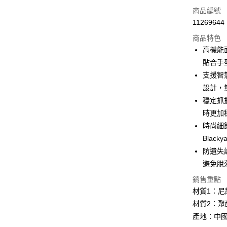
LINE Pay
商品編號
Apple Pay
11269644
商品特色
街口支付
高機能面
悠遊付
貼合手
支援智
Google Pa
設計，
全盈+PAY
穩定抓
時更加
AFTEE先
時尚細節
相關說明
【關於「A
Blac
ATM付款
AFTEE
防遺失
便利好安
１．簡單
避免脫
２．便利
運送方式
銷售重點
３．安心
材質1：尼龍
全家取貨
【「AFT
材質2：聚酯
每筆NT$6
１．於結帳
產地：中
付」結帳