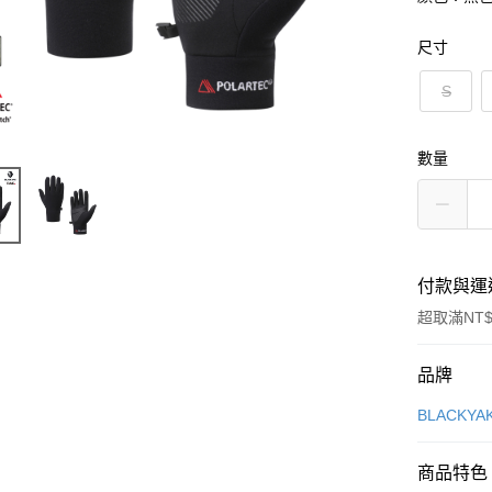
尺寸
S
數量
付款與運
超取滿NT$
付款方式
品牌
信用卡一
BLACKY
超商取貨
商品特色