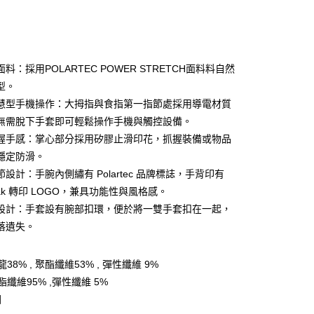
料：採用POLARTEC POWER STRETCH面料料自然
型。
慧型手機操作：大拇指與食指第一指節處採用導電材質
y
無需脫下手套即可輕鬆操作手機與觸控設備。
握手感：掌心部分採用矽膠止滑印花，抓握裝備或物品
穩定防滑。
享後付
設計：手腕內側繡有 Polartec 品牌標誌，手背印有
FTEE先享後付」】
kyak 轉印 LOGO，兼具功能性與風格感。
先享後付是「在收到商品之後才付款」的支付方式。 讓您購物簡單
設計：手套設有腕部扣環，便於將一雙手套扣在一起，
心！
：不需註冊會員、不需綁卡、不需儲值。
落遺失。
：只要手機號碼，簡訊認證，即可結帳。
：先確認商品／服務後，再付款。
38% , 聚酯纖維53% , 彈性纖維 9%
付款
EE先享後付」結帳流程】
纖維95% ,彈性纖維 5%
0，滿NT$599(含以上)免運費
方式選擇「AFTEE先享後付」後，將跳轉至「AFTEE先享後
國
頁面，進行簡訊認證並確認金額後，即可完成結帳。