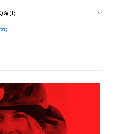
家取貨
成立數日內，您將收到繳費通知簡訊。
費通知簡訊後14天內，點擊此簡訊中的連結，可透過四大超商
0，滿NT$599(含以上)免運費
網路銀行／等多元方式進行付款，方視為交易完成。
類 (1)
：結帳手續完成當下不需立刻繳費，但若您需要取消訂單，請聯
貨付款
的店家。未經商家同意取消之訂單仍視為有效，需透過AFTEE
AK韓國登山品牌-配件
手套、袖套、露營登山用品
繳納相關費用。
0，滿NT$799(含以上)免運費
客服
否成功請以「AFTEE先享後付 」之結帳頁面顯示為準，若有關於
功／繳費後需取消欲退款等相關疑問，請聯繫「AFTEE先享後
爾富取貨
援中心」
https://netprotections.freshdesk.com/support/home
0，滿NT$799(含以上)免運費
項】
付款
恩沛科技股份有限公司提供之「AFTEE先享後付」服務完成之
依本服務之必要範圍內提供個人資料，並將交易相關給付款項請
0，滿NT$799(含以上)免運費
讓予恩沛科技股份有限公司。
個人資料處理事宜，請瀏覽以下網址：
1取貨
ee.tw/terms/#terms3
0，滿NT$799(含以上)免運費
年的使用者請事先徵得法定代理人或監護人之同意方可使用
E先享後付」，若未經同意申辦者引起之損失，本公司不負相關責
AFTEE先享後付」時，將依據個別帳號之用戶狀況，依本公司
0，滿NT$799(含以上)免運費
核予不同之上限額度；若仍有額度不足之情形，本公司將視審查
用戶進行身份認證。
一人註冊多個帳號或使用他人資訊註冊。若發現惡意使用之情
科技股份有限公司將有權停止該用戶之使用額度並採取法律行