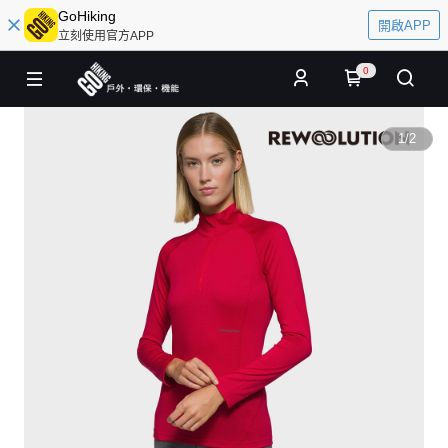
GoHiking
開啟APP
立刻使用官方APP
0
1
/
2