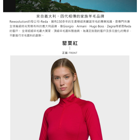
２．關於個人資料處理事宜，請瀏覽以下網址：
每筆NT$60，滿NT$799(含以上)免運費
https://aftee.tw/terms/#terms3
３．未成年的使用者請事先徵得法定代理人或監護人之同意方可使用
宅配
「AFTEE先享後付」，若未經同意申辦者引起之損失，本公司不負相關責
任。
每筆NT$70，滿NT$799(含以上)免運費
４．使用「AFTEE先享後付」時，將依據個別帳號之用戶狀況，依本公司即
時審查核予不同之上限額度；若仍有額度不足之情形，本公司將視審查結果
請求用戶進行身份認證。
５．嚴禁一人註冊多個帳號或使用他人資訊註冊。若發現惡意使用之情形，
恩沛科技股份有限公司將有權停止該用戶之使用額度並採取法律行動。