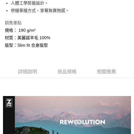
相關說明
人體工學剪裁設計。
【關於「AFTEE先享後付」】
併縫車縫方式，穿著無異物感。
ATM付款
AFTEE先享後付是「在收到商品之後才付款」的支付方式。 讓您購物簡單
便利好安心！
銷售重點
１．簡單：不需註冊會員、不需綁卡、不需儲值。
運送方式
２．便利：只要手機號碼，簡訊認證，即可結帳。
規格： 190 g/m²
３．安心：先確認商品／服務後，再付款。
全家取貨付款
材質：美麗諾羊毛 100%
每筆NT$60，滿NT$599(含以上)免運費
版型：Slim fit 合身版型
【「AFTEE先享後付」結帳流程】
１．於結帳方式選擇「AFTEE先享後付」後，將跳轉至「AFTEE先享後付」
付款後全家取貨
結帳頁面，進行簡訊認證並確認金額後，即可完成結帳。
２．訂單成立數日內，您將收到繳費通知簡訊。
每筆NT$60，滿NT$599(含以上)免運費
３．收到繳費通知簡訊後14天內，點擊此簡訊中的連結，可透過四大超商／
詳細說明
商品規格
相關推薦
ATM／網路銀行／等多元方式進行付款，方視為交易完成。
萊爾富取貨付款
※ 請注意：結帳手續完成當下不需立刻繳費，但若您需要取消訂單，請聯絡
每筆NT$60，滿NT$799(含以上)免運費
購買商品的店家。未經商家同意取消之訂單仍視為有效，需透過AFTEE先享
後付繳納相關費用。
付款後萊爾富取貨
※ 交易是否成功請以「AFTEE先享後付 」之結帳頁面顯示為準，若有關於
是否繳費成功／繳費後需取消欲退款等相關疑問，請聯繫「AFTEE先享後付
每筆NT$60，滿NT$799(含以上)免運費
客戶支援中心」
https://netprotections.freshdesk.com/support/home
7-11取貨付款
【注意事項】
１．透過由恩沛科技股份有限公司提供之「AFTEE先享後付」服務完成之交
每筆NT$60，滿NT$799(含以上)免運費
易，需依本服務之必要範圍內提供個人資料，並將交易相關給付款項請求債
權轉讓予恩沛科技股份有限公司。
付款後7-11取貨