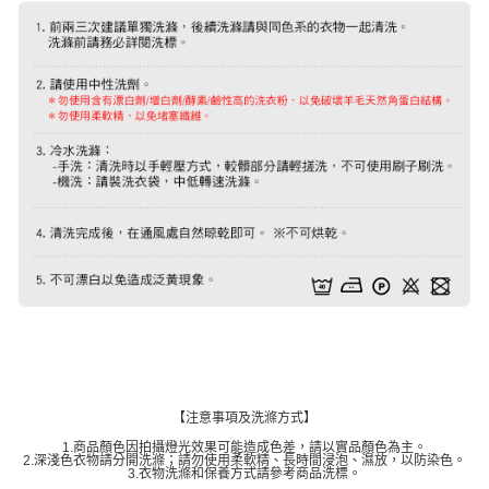
【注意事項及洗滌方式】
1.商品顏色因拍攝燈光效果可能造成色差，請以實品顏色為主。
2.深淺色衣物請分開洗滌；請勿使用柔軟精、長時間浸泡、濕放，以防染色。
3.衣物洗滌和保養方式請參考商品洗標。