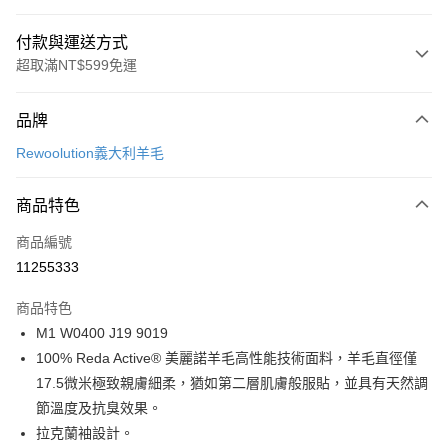
付款與運送方式
超取滿NT$599免運
付款方式
品牌
信用卡一次付款
Rewoolution義大利羊毛
超商取貨付款
商品特色
LINE Pay
商品編號
Apple Pay
11255333
街口支付
商品特色
悠遊付
M1 W0400 J19 9019
Google Pay
100% Reda Active® 美麗諾羊毛高性能技術面料，羊毛直徑僅
17.5微米極致親膚細柔，猶如第二層肌膚般服貼，並具有天然調
全盈+PAY
節溫度及抗臭效果。
AFTEE先享後付
拉克蘭袖設計。