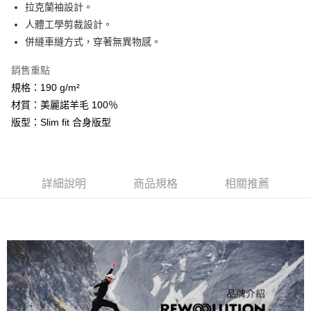
相關說明
拉克蘭袖設計。
【關於「AFTEE先享後付」】
人體工學剪裁設計。
ATM付款
AFTEE先享後付是「在收到商品之後才付款」的支付方式。 讓您購物簡單
併縫車縫方式，穿著無異物感。
便利好安心！
１．簡單：不需註冊會員、不需綁卡、不需儲值。
運送方式
２．便利：只要手機號碼，簡訊認證，即可結帳。
銷售重點
３．安心：先確認商品／服務後，再付款。
全家取貨付款
規格：190 g/m²
每筆NT$60，滿NT$599(含以上)免運費
材質：美麗諾羊毛 100％
【「AFTEE先享後付」結帳流程】
１．於結帳方式選擇「AFTEE先享後付」後，將跳轉至「AFTEE先享後付」
版型：Slim fit 合身版型
付款後全家取貨
結帳頁面，進行簡訊認證並確認金額後，即可完成結帳。
２．訂單成立數日內，您將收到繳費通知簡訊。
每筆NT$60，滿NT$599(含以上)免運費
３．收到繳費通知簡訊後14天內，點擊此簡訊中的連結，可透過四大超商／
ATM／網路銀行／等多元方式進行付款，方視為交易完成。
萊爾富取貨付款
※ 請注意：結帳手續完成當下不需立刻繳費，但若您需要取消訂單，請聯絡
詳細說明
商品規格
相關推薦
每筆NT$60，滿NT$799(含以上)免運費
購買商品的店家。未經商家同意取消之訂單仍視為有效，需透過AFTEE先享
後付繳納相關費用。
付款後萊爾富取貨
※ 交易是否成功請以「AFTEE先享後付 」之結帳頁面顯示為準，若有關於
是否繳費成功／繳費後需取消欲退款等相關疑問，請聯繫「AFTEE先享後付
每筆NT$60，滿NT$799(含以上)免運費
客戶支援中心」
https://netprotections.freshdesk.com/support/home
7-11取貨付款
【注意事項】
１．透過由恩沛科技股份有限公司提供之「AFTEE先享後付」服務完成之交
每筆NT$60，滿NT$799(含以上)免運費
易，需依本服務之必要範圍內提供個人資料，並將交易相關給付款項請求債
權轉讓予恩沛科技股份有限公司。
付款後7-11取貨