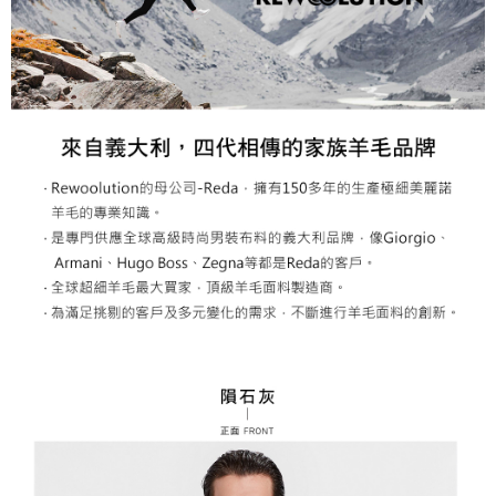
２．關於個人資料處理事宜，請瀏覽以下網址：
每筆NT$60，滿NT$799(含以上)免運費
https://aftee.tw/terms/#terms3
３．未成年的使用者請事先徵得法定代理人或監護人之同意方可使用
宅配
「AFTEE先享後付」，若未經同意申辦者引起之損失，本公司不負相關責
任。
每筆NT$70，滿NT$799(含以上)免運費
４．使用「AFTEE先享後付」時，將依據個別帳號之用戶狀況，依本公司即
時審查核予不同之上限額度；若仍有額度不足之情形，本公司將視審查結果
請求用戶進行身份認證。
５．嚴禁一人註冊多個帳號或使用他人資訊註冊。若發現惡意使用之情形，
恩沛科技股份有限公司將有權停止該用戶之使用額度並採取法律行動。