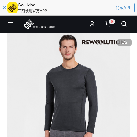
GoHiking
開啟APP
立刻使用官方APP
0
1
/
2