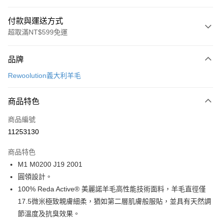
付款與運送方式
超取滿NT$599免運
付款方式
品牌
信用卡一次付款
Rewoolution義大利羊毛
超商取貨付款
商品特色
LINE Pay
商品編號
Apple Pay
11253130
街口支付
商品特色
悠遊付
M1 M0200 J19 2001
Google Pay
圓領設計。
100% Reda Active® 美麗諾羊毛高性能技術面料，羊毛直徑僅
全盈+PAY
17.5微米極致親膚細柔，猶如第二層肌膚般服貼，並具有天然調
AFTEE先享後付
節溫度及抗臭效果。