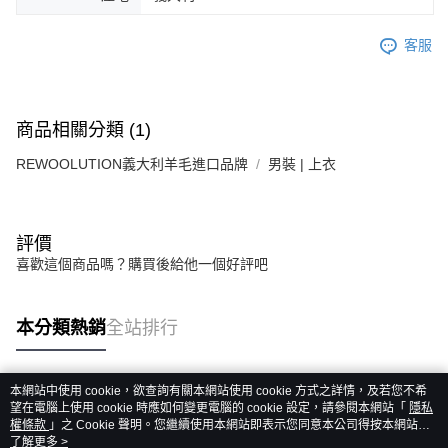
客服
商品相關分類 (1)
REWOOLUTION義大利羊毛進口品牌
男裝 | 上衣
評價
喜歡這個商品嗎？購買後給他一個好評吧
本分類熱銷
全站排行
本網站中使用 cookie，欲查詢有關本網站使用 cookie 方式之詳情，及若您不希
熱門標籤
望在電腦上使用 cookie 時應如何變更電腦的 cookie 設定，請參閱本網站「
隱私
權條款
」之 Cookie 聲明。您繼續使用本網站即表示您同意本公司得按本網站使
用條款之 Cookie 聲明使用 cookie。
了解更多 >