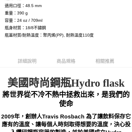
便利好安心！
適用口徑：48.5 mm
１．簡單：不需註冊會員、不需綁卡、不需儲值。
運送方式
２．便利：只要手機號碼，簡訊認證，即可結帳。
重量：390 g
３．安心：先確認商品／服務後，再付款。
全家取貨付款
容量：24 oz / 709ml
每筆NT$60，滿NT$599(含以上)免運費
瓶身材質：18/8不鏽鋼
【「AFTEE先享後付」結帳流程】
１．於結帳方式選擇「AFTEE先享後付」後，將跳轉至「AFTEE先享後付」
瓶蓋材質/耐熱溫度：聚丙烯(PP), 耐熱溫度110度
付款後全家取貨
結帳頁面，進行簡訊認證並確認金額後，即可完成結帳。
２．訂單成立數日內，您將收到繳費通知簡訊。
每筆NT$60，滿NT$599(含以上)免運費
３．收到繳費通知簡訊後14天內，點擊此簡訊中的連結，可透過四大超商／
ATM／網路銀行／等多元方式進行付款，方視為交易完成。
萊爾富取貨付款
※ 請注意：結帳手續完成當下不需立刻繳費，但若您需要取消訂單，請聯絡
詳細說明
商品規格
相關推薦
每筆NT$60，滿NT$799(含以上)免運費
購買商品的店家。未經商家同意取消之訂單仍視為有效，需透過AFTEE先享
後付繳納相關費用。
付款後萊爾富取貨
※ 交易是否成功請以「AFTEE先享後付 」之結帳頁面顯示為準，若有關於
美國時尚鋼瓶Hydro flask
是否繳費成功／繳費後需取消欲退款等相關疑問，請聯繫「AFTEE先享後付
每筆NT$60，滿NT$799(含以上)免運費
客戶支援中心」
https://netprotections.freshdesk.com/support/home
將世界從不冷不熱中拯救出來，是我們的
7-11取貨付款
【注意事項】
使命
１．透過由恩沛科技股份有限公司提供之「AFTEE先享後付」服務完成之交
每筆NT$60，滿NT$799(含以上)免運費
易，需依本服務之必要範圍內提供個人資料，並將交易相關給付款項請求債
權轉讓予恩沛科技股份有限公司。
付款後7-11取貨
2009年，創辦人Travis Rosbach 為了讓飲料保存它
２．關於個人資料處理事宜，請瀏覽以下網址：
每筆NT$60，滿NT$799(含以上)免運費
應有的溫度、讓每個人時刻取得想要的溫度，決心投
https://aftee.tw/terms/#terms3
３．未成年的使用者請事先徵得法定代理人或監護人之同意方可使用