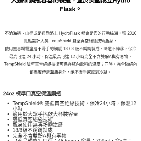
入鑽研鋼瓶容器的製造，並於美國成立Hydro
宅配
「AFTEE先享後付」，若未經同意申辦者引起之損失，本公司不負相關責
Flask。
任。
每筆NT$70，滿NT$799(含以上)免運費
４．使用「AFTEE先享後付」時，將依據個別帳號之用戶狀況，依本公司即
時審查核予不同之上限額度；若仍有額度不足之情形，本公司將視審查結果
請求用戶進行身份認證。
５．嚴禁一人註冊多個帳號或使用他人資訊註冊。若發現惡意使用之情形，
不論海邊、山徑或是通勤路上 HydroFlask 都會是您的行動綠洲，獲 2016
恩沛科技股份有限公司將有權停止該用戶之使用額度並採取法律行動。
紅點設計大獎 TempShield 雙壁真空絕緣技術瓶身，
使用無毒粉霧塗層不滑手的觸感 18 / 8 級不銹鋼製成，味道不轉移，保冷
最高可達 24 小時，保溫最高可達 12 小時完全不含雙酚A與有毒物，
TempShield 雙壁真空絕緣技術可保存瓶內飲料的溫度；同時，完全隔絕內
部溫度傳遞至瓶身外，絕不燙手或感到冷凝。
24oz 標準口真空保溫鋼瓶
TempShield® 雙壁真空絕緣技術，保冷24小時，保溫12
小時
適用於大眾手搖飲大杯裝容量
雙壁真空絕緣技術
瓶身使用無毒粉霧塗層
18/8級不銹鋼製成
完全不含雙酚A與有毒物
商品規格
口徑：48.5mm，容量：709ml，寬x高：
【
】