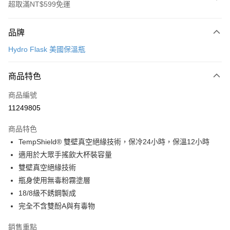
超取滿NT$599免運
付款方式
品牌
信用卡一次付款
Hydro Flask 美國保溫瓶
超商取貨付款
商品特色
LINE Pay
商品編號
Apple Pay
11249805
街口支付
商品特色
悠遊付
TempShield® 雙壁真空絕緣技術，保冷24小時，保溫12小時
Google Pay
適用於大眾手搖飲大杯裝容量
雙壁真空絕緣技術
全盈+PAY
瓶身使用無毒粉霧塗層
AFTEE先享後付
18/8級不銹鋼製成
相關說明
完全不含雙酚A與有毒物
【關於「AFTEE先享後付」】
ATM付款
AFTEE先享後付是「在收到商品之後才付款」的支付方式。 讓您購物簡單
銷售重點