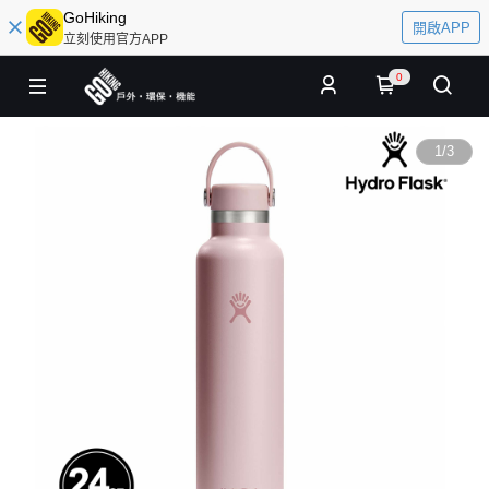
GoHiking
開啟APP
立刻使用官方APP
0
1
/
3