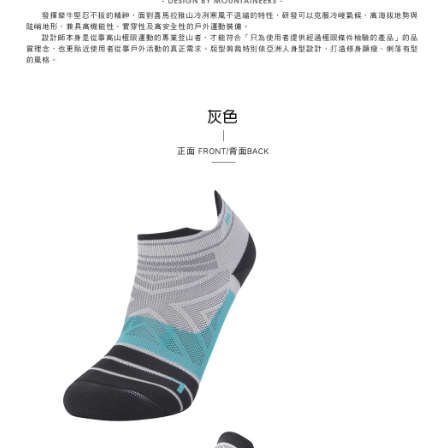
２．關於個人資料處理事宜，請瀏覽以下網址：
每筆NT$60，滿NT$799(含以上)免運費
https://aftee.tw/terms/#terms3
３．未成年的使用者請事先徵得法定代理人或監護人之同意方可使用
宅配
「AFTEE先享後付」，若未經同意申辦者引起之損失，本公司不負相關責
任。
每筆NT$70，滿NT$799(含以上)免運費
４．使用「AFTEE先享後付」時，將依據個別帳號之用戶狀況，依本公司即
時審查核予不同之上限額度；若仍有額度不足之情形，本公司將視審查結果
請求用戶進行身份認證。
５．嚴禁一人註冊多個帳號或使用他人資訊註冊。若發現惡意使用之情形，
恩沛科技股份有限公司將有權停止該用戶之使用額度並採取法律行動。