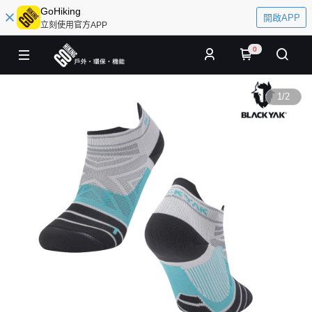
GoHiking
開啟APP
立刻使用官方APP
0
1
/
2