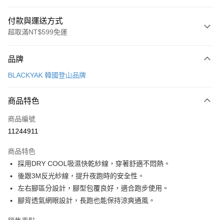
付款與運送方式
超取滿NT$599免運
付款方式
品牌
信用卡一次付款
BLACKYAK 韓國登山品牌
超商取貨付款
商品特色
LINE Pay
商品編號
Apple Pay
11244911
街口支付
商品特色
悠遊付
採用DRY COOL吸濕快乾紗線，穿著舒適不悶熱。
Google Pay
後跟3M反光紗線，提升夜跑時的安全性。
左右腳區分設計，腳型包覆良好，適合跑步使用。
全盈+PAY
腳背透氣網眼設計，長跑也能保持涼爽通風。
AFTEE先享後付