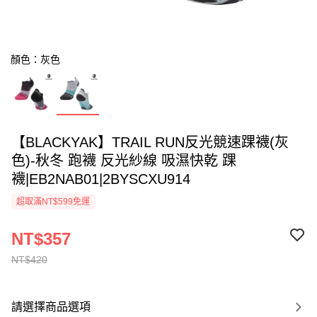
顏色：灰色
【BLACKYAK】TRAIL RUN反光競速踝襪(灰
色)-秋冬 跑襪 反光紗線 吸濕快乾 踝
襪|EB2NAB01|2BYSCXU914
超取滿NT$599免運
NT$357
NT$420
請選擇商品選項