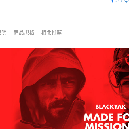
分享
付款後全
２．訂單
BLACKY
３．收到繳
每筆NT$6
／ATM／
※ 請注意
萊爾富取
絡購買商品
先享後付
每筆NT$6
※ 交易是
說明
商品規格
相關推薦
是否繳費成
付款後萊
付客戶支
每筆NT$6
【注意事
7-11取貨
１．透過由
交易，需
每筆NT$6
求債權轉
２．關於
付款後7-1
https://aft
每筆NT$6
３．未成
「AFTE
宅配
任。
４．使用「
每筆NT$7
即時審查
結果請求
５．嚴禁
形，恩沛
動。