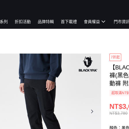
系列
折扣活動
品牌特輯
首下載禮
會員權益
門市資
7折起
【BLA
褲(黑色
動褲 附腰
超取滿NT$
NT$3,
NT$3,780
顏色：黑