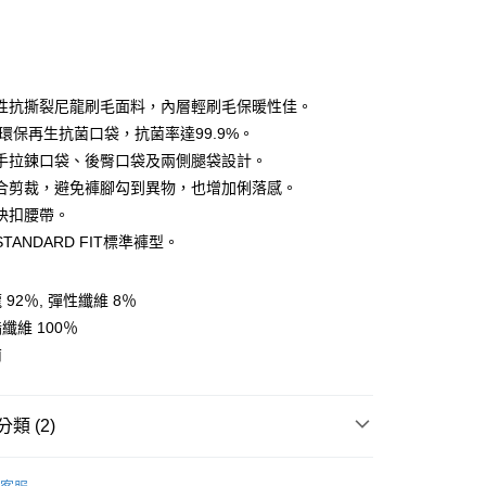
性抗撕裂尼龍刷毛面料，內層輕刷毛保暖性佳。
ET環保再生抗菌口袋，抗菌率達99.9%。
手拉鍊口袋、後臀口袋及兩側腿袋設計。
y
合剪裁，避免褲腳勾到異物，也增加俐落感。
快扣腰帶。
TANDARD FIT標準褲型。
享後付
FTEE先享後付」】
92％, 彈性纖維 8％
先享後付是「在收到商品之後才付款」的支付方式。 讓您購物簡單
纖維 100％
心！
：不需註冊會員、不需綁卡、不需儲值。
南
：只要手機號碼，簡訊認證，即可結帳。
：先確認商品／服務後，再付款。
付款
類 (2)
EE先享後付」結帳流程】
0，滿NT$599(含以上)免運費
方式選擇「AFTEE先享後付」後，將跳轉至「AFTEE先享後
任選2件7折
頁面，進行簡訊認證並確認金額後，即可完成結帳。
男裝 | 褲子