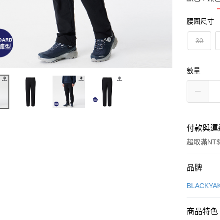
腰圍尺寸
30
數量
付款與運
超取滿NT$
付款方式
品牌
信用卡一
BLACKY
超商取貨
商品特色