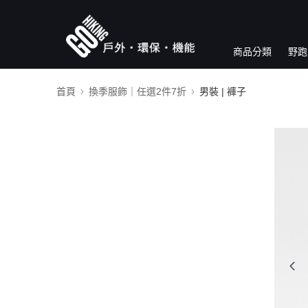
商品分類
野跑
首頁
換季服飾｜任選2件7折
男裝 | 褲子