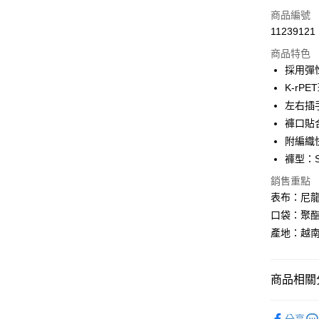
LINE Pay
商品編號
Apple Pay
11239121
商品特色
街口支付
採用彈
悠遊付
K-rP
左右插
Google Pa
褲口貼
全盈+PAY
附編織
褲型：S
AFTEE先
相關說明
銷售重點
【關於「A
表布：尼龍 
ATM付款
AFTEE
口袋：聚酯
便利好安
１．簡單
產地：越
２．便利
運送方式
３．安心
全家取貨
商品相關分
【「AFT
每筆NT$6
１．於結帳
換季服飾｜
付」結帳