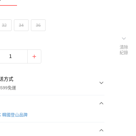
32
34
36
清除
紀錄
送方式
599免運
次付款
AK 韓國登山品牌
付款