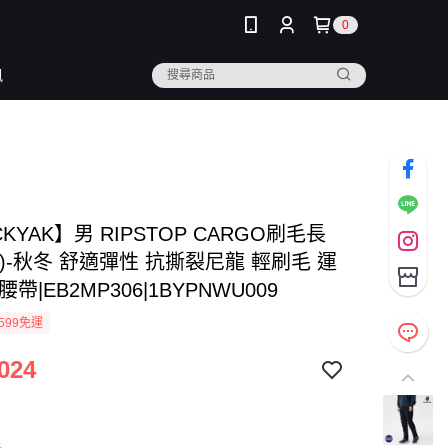
0
訊
CKYAK】男 RIPSTOP CARGO刷毛長
)-秋冬 舒適彈性 抗撕裂尼龍 輕刷毛 運
帶|EB2MP306|1BYPNWU009
599免運
024
色