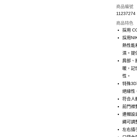
LINE Pay
商品編號
Apple Pay
11237274
商品特色
街口支付
採用 C
悠遊付
採用NI
熱性能
Google Pa
濕。提
全盈+PAY
肩部、
暖，記
AFTEE先
性。
相關說明
【關於「A
特殊3
ATM付款
AFTEE
絕緣性
便利好安
１．簡單
符合人
２．便利
運送方式
前門襟
３．安心
連帽設
全家取貨
【「AFT
繩可調
每筆NT$6
１．於結帳
左右插
付」結帳