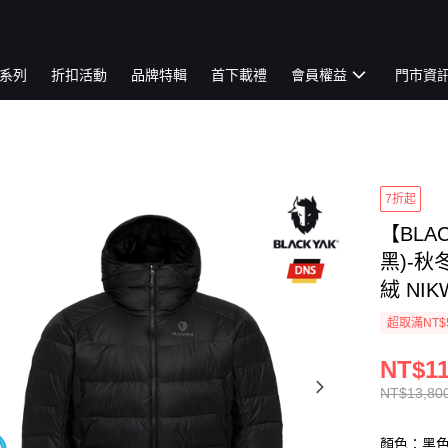
系列
折扣活動
品牌特輯
首下載禮
會員權益
門市資
7折起
【BLA
黑)-秋
絨 NIK
超取滿NT$
NT$11
NT$13,80
顏色：黑