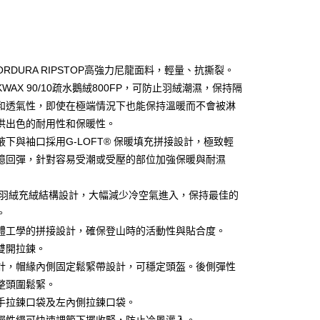
ORDURA RIPSTOP高強力尼龍面料，輕量、抗撕裂。
KWAX 90/10疏水鵝絨800FP，可防止羽絨潮濕，保持隔
和透氣性，即使在極端情況下也能保持溫暖而不會被淋
y
供出色的耐用性和保暖性。
腋下與袖口採用G-LOFT® 保暖填充拼接設計，極致輕
憶回彈，針對容易受潮或受壓的部位加強保暖與耐濕
享後付
FTEE先享後付」】
D羽絨充絨結構設計，大幅減少冷空氣進入，保持最佳的
先享後付是「在收到商品之後才付款」的支付方式。 讓您購物簡單
。
心！
：不需註冊會員、不需綁卡、不需儲值。
體工學的拼接設計，確保登山時的活動性與貼合度。
：只要手機號碼，簡訊認證，即可結帳。
雙開拉鍊。
：先確認商品／服務後，再付款。
計，帽緣內側固定鬆緊帶設計，可穩定頭盔。後側彈性
付款
EE先享後付」結帳流程】
整頭圍鬆緊。
0，滿NT$599(含以上)免運費
方式選擇「AFTEE先享後付」後，將跳轉至「AFTEE先享後
手拉鍊口袋及左內側拉鍊口袋。
頁面，進行簡訊認證並確認金額後，即可完成結帳。