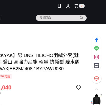
0
訊
CKYAK】男 DNS TILICHO羽絨外套(魅
冬 登山 高強力尼龍 輕量 抗撕裂 疏水鵝
WAX|EB2MJ408|1BYPAWU030
599免運
,040
0
色