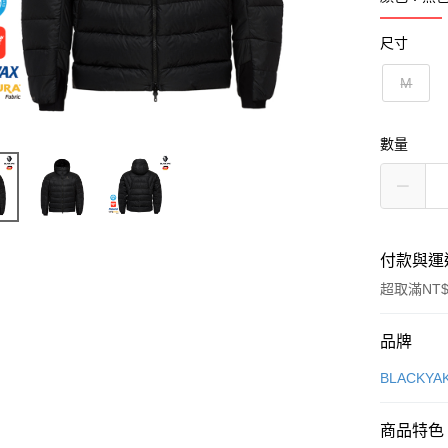
尺寸
M
數量
付款與運
超取滿NT$
付款方式
品牌
信用卡一
BLACKY
超商取貨
商品特色