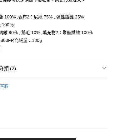
彈性繩可快速調節下擺收緊，防止冷風灌入。
家取貨
成立數日內，您將收到繳費通知簡訊。
費通知簡訊後14天內，點擊此簡訊中的連結，可透過四大超商
0，滿NT$599(含以上)免運費
網路銀行／等多元方式進行付款，方視為交易完成。
 100% ,表布2：尼龍 75% , 彈性纖維 25%
：結帳手續完成當下不需立刻繳費，但若您需要取消訂單，請聯
貨付款
的店家。未經商家同意取消之訂單仍視為有效，需透過AFTEE
100％
繳納相關費用。
0，滿NT$799(含以上)免運費
絨 90% , 鵝毛 10% ,填充物2：聚酯纖維 100%
否成功請以「AFTEE先享後付 」之結帳頁面顯示為準，若有關於
功／繳費後需取消欲退款等相關疑問，請聯繫「AFTEE先享後
爾富取貨
00FP,充絨量：130g
援中心」
https://netprotections.freshdesk.com/support/home
南
0，滿NT$799(含以上)免運費
項】
付款
恩沛科技股份有限公司提供之「AFTEE先享後付」服務完成之
依本服務之必要範圍內提供個人資料，並將交易相關給付款項請
類 (2)
0，滿NT$799(含以上)免運費
讓予恩沛科技股份有限公司。
個人資料處理事宜，請瀏覽以下網址：
1取貨
任選2件7折
男裝 | 外套
ee.tw/terms/#terms3
客服
0，滿NT$799(含以上)免運費
年的使用者請事先徵得法定代理人或監護人之同意方可使用
AK韓國登山品牌-服飾
男裝 | 外套
E先享後付」，若未經同意申辦者引起之損失，本公司不負相關責
AFTEE先享後付」時，將依據個別帳號之用戶狀況，依本公司
0，滿NT$799(含以上)免運費
核予不同之上限額度；若仍有額度不足之情形，本公司將視審查
用戶進行身份認證。
一人註冊多個帳號或使用他人資訊註冊。若發現惡意使用之情
科技股份有限公司將有權停止該用戶之使用額度並採取法律行