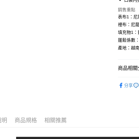
口袋內
付款後全
２．訂單
３．收到繳
每筆NT$6
銷售重點
／ATM／
表布1：尼龍
※ 請注意
萊爾富取
絡購買商品
裡布：尼龍 
先享後付
每筆NT$6
填充物1：鵝
※ 交易是
是否繳費成
付款後萊
蓬鬆係數：8
付客戶支
產地：越
每筆NT$6
【注意事
7-11取貨
１．透過由
交易，需
商品相關分
每筆NT$6
求債權轉
２．關於
付款後7-1
換季服飾｜
https://aft
分享
每筆NT$6
３．未成
BLACKY
「AFTE
宅配
任。
４．使用「
每筆NT$7
即時審查
結果請求
說明
商品規格
相關推薦
５．嚴禁
形，恩沛
動。