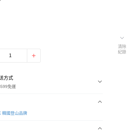
清除
紀錄
送方式
599免運
次付款
AK 韓國登山品牌
付款