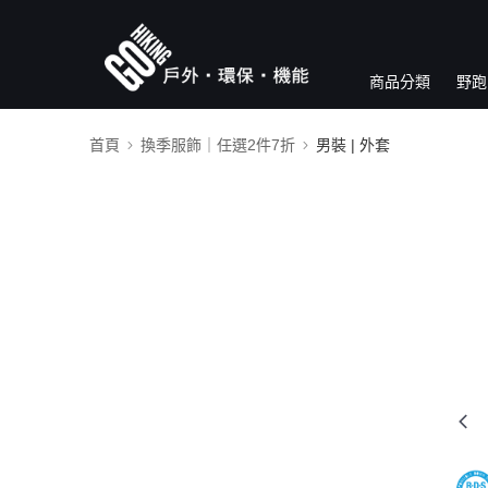
商品分類
野跑
首頁
換季服飾｜任選2件7折
男裝 | 外套