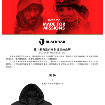
２．關於個人資料處理事宜，請瀏覽以下網址：
每筆NT$60，滿NT$799(含以上)免運費
https://aftee.tw/terms/#terms3
３．未成年的使用者請事先徵得法定代理人或監護人之同意方可使用
宅配
「AFTEE先享後付」，若未經同意申辦者引起之損失，本公司不負相關責
任。
每筆NT$70，滿NT$799(含以上)免運費
４．使用「AFTEE先享後付」時，將依據個別帳號之用戶狀況，依本公司即
時審查核予不同之上限額度；若仍有額度不足之情形，本公司將視審查結果
請求用戶進行身份認證。
５．嚴禁一人註冊多個帳號或使用他人資訊註冊。若發現惡意使用之情形，
恩沛科技股份有限公司將有權停止該用戶之使用額度並採取法律行動。