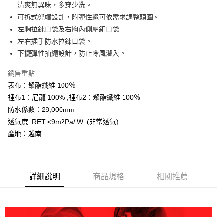
相關說明
清爽無異味，多穿少洗。
【關於「AFTEE先享後付」】
可拆式兜帽設計，附彈性繩可依需求調整頭圍。
ATM付款
AFTEE先享後付是「在收到商品之後才付款」的支付方式。 讓您購物簡單
左胸拉鍊口袋及右胸內側壓釦口袋
便利好安心！
１．簡單：不需註冊會員、不需綁卡、不需儲值。
左右插手防水拉鍊口袋。
運送方式
２．便利：只要手機號碼，簡訊認證，即可結帳。
下擺彈性抽繩設計，防止冷風灌入。
３．安心：先確認商品／服務後，再付款。
全家取貨付款
每筆NT$60，滿NT$599(含以上)免運費
銷售重點
【「AFTEE先享後付」結帳流程】
１．於結帳方式選擇「AFTEE先享後付」後，將跳轉至「AFTEE先享後付」
表布：聚酯纖維 100％
付款後全家取貨
結帳頁面，進行簡訊認證並確認金額後，即可完成結帳。
裡布1：尼龍 100% ,裡布2：聚酯纖維 100％
２．訂單成立數日內，您將收到繳費通知簡訊。
每筆NT$60，滿NT$599(含以上)免運費
防水係數：28,000mm
３．收到繳費通知簡訊後14天內，點擊此簡訊中的連結，可透過四大超商／
ATM／網路銀行／等多元方式進行付款，方視為交易完成。
透氣度: RET <9m2Pa/ W. (非常透氣)
萊爾富取貨付款
※ 請注意：結帳手續完成當下不需立刻繳費，但若您需要取消訂單，請聯絡
產地：越南
每筆NT$60，滿NT$799(含以上)免運費
購買商品的店家。未經商家同意取消之訂單仍視為有效，需透過AFTEE先享
後付繳納相關費用。
付款後萊爾富取貨
※ 交易是否成功請以「AFTEE先享後付 」之結帳頁面顯示為準，若有關於
是否繳費成功／繳費後需取消欲退款等相關疑問，請聯繫「AFTEE先享後付
每筆NT$60，滿NT$799(含以上)免運費
客戶支援中心」
https://netprotections.freshdesk.com/support/home
詳細說明
商品規格
相關推薦
7-11取貨付款
【注意事項】
１．透過由恩沛科技股份有限公司提供之「AFTEE先享後付」服務完成之交
每筆NT$60，滿NT$799(含以上)免運費
易，需依本服務之必要範圍內提供個人資料，並將交易相關給付款項請求債
權轉讓予恩沛科技股份有限公司。
付款後7-11取貨