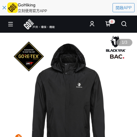
GoHiking
開啟APP
立刻使用官方APP
0
1
/
3