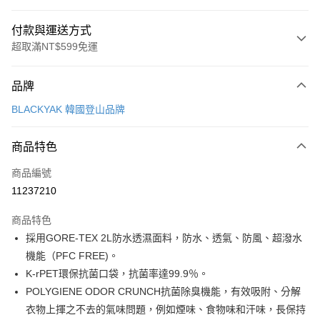
付款與運送方式
超取滿NT$599免運
付款方式
品牌
信用卡一次付款
BLACKYAK 韓國登山品牌
超商取貨付款
商品特色
LINE Pay
商品編號
Apple Pay
11237210
街口支付
商品特色
悠遊付
採用GORE-TEX 2L防水透濕面料，防水、透氣、防風、超潑水
Google Pay
機能（PFC FREE)。
K-rPET環保抗菌口袋，抗菌率達99.9％。
全盈+PAY
POLYGIENE ODOR CRUNCH抗菌除臭機能，有效吸附、分解
AFTEE先享後付
衣物上揮之不去的氣味問題，例如煙味、食物味和汗味，長保持