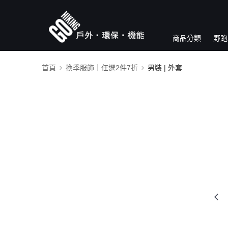
商品分類
野跑
首頁
換季服飾｜任選2件7折
男裝 | 外套