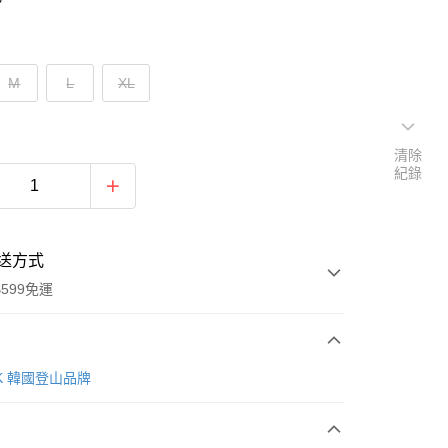
M
L
XL
清除
紀錄
送方式
599免運
次付款
AK 韓國登山品牌
付款