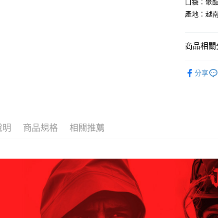
付款後全
２．訂單
口袋：聚酯
３．收到繳
每筆NT$6
產地：越
／ATM／
※ 請注意
萊爾富取
絡購買商品
先享後付
每筆NT$6
商品相關分
※ 交易是
是否繳費成
付款後萊
換季服飾｜
付客戶支
分享
每筆NT$6
BLACKY
【注意事
7-11取貨
１．透過由
交易，需
每筆NT$6
求債權轉
２．關於
付款後7-1
說明
商品規格
相關推薦
https://aft
每筆NT$6
３．未成
「AFTE
宅配
任。
４．使用「
每筆NT$7
即時審查
結果請求
５．嚴禁
形，恩沛
動。