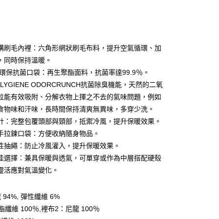
構刷毛內裡：六角形網狀刷毛布料，提升空氣循環、加
，同時保持溫暖。
ET環保抗菌口袋：再生聚酯面料，抗菌率達99.9％。
y
LYGIENE ODORCRUNCH抗菌除臭機能，天然的二氧
粒能有效吸附、分解衣物上揮之不去的氣味問題，例如
食物味和汗味，長時間保持清爽無異味，多穿少洗。
享後付
計：完整包覆頭部與頸部，抵禦冷風，提升保暖效果。
FTEE先享後付」】
手拉鍊口袋：方便收納隨身物品。
先享後付是「在收到商品之後才付款」的支付方式。 讓您購物簡單
性抽繩：防止冷風灌入，提升保暖效果。
心！
：不需註冊會員、不需綁卡、不需儲值。
佳選擇：兼具保暖與透氣，可單穿或作為中層搭配硬殼
：只要手機號碼，簡訊認證，即可結帳。
靈活應對氣溫變化。
：先確認商品／服務後，再付款。
付款
EE先享後付」結帳流程】
94%, 彈性纖維 6%
0，滿NT$599(含以上)免運費
方式選擇「AFTEE先享後付」後，將跳轉至「AFTEE先享後
纖維 100％,裡布2：尼龍 100％
頁面，進行簡訊認證並確認金額後，即可完成結帳。