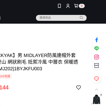
0
訊
CKYAK】男 MIDLAYER防風連帽外套
登山 網狀刷毛 抵禦冷風 中層衣 保暖透
MJ202|1BYJKFU003
599免運
144
色