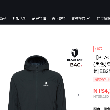
系列
折扣活動
品牌特輯
首下載禮
會員權益
門市資
7折起
【BLA
(黑色)
氣|EB2
超取滿NT$
NT$4,
NT$5,180
顏色：黑