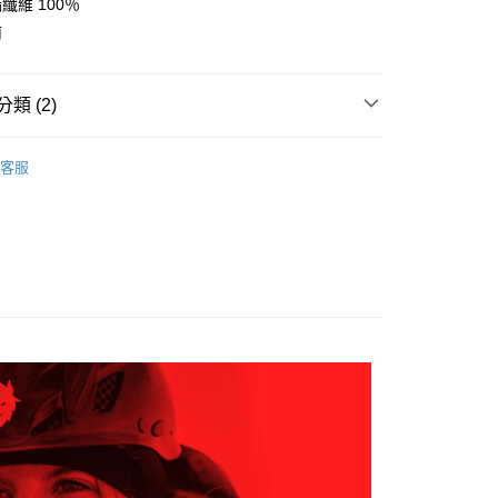
家取貨
成立數日內，您將收到繳費通知簡訊。
纖維 100％
費通知簡訊後14天內，點擊此簡訊中的連結，可透過四大超商
0，滿NT$599(含以上)免運費
南
網路銀行／等多元方式進行付款，方視為交易完成。
：結帳手續完成當下不需立刻繳費，但若您需要取消訂單，請聯
貨付款
的店家。未經商家同意取消之訂單仍視為有效，需透過AFTEE
繳納相關費用。
0，滿NT$799(含以上)免運費
類 (2)
否成功請以「AFTEE先享後付 」之結帳頁面顯示為準，若有關於
功／繳費後需取消欲退款等相關疑問，請聯繫「AFTEE先享後
爾富取貨
任選2件7折
男裝 | 外套
援中心」
https://netprotections.freshdesk.com/support/home
客服
0，滿NT$799(含以上)免運費
AK韓國登山品牌-服飾
男裝 | 外套
項】
付款
恩沛科技股份有限公司提供之「AFTEE先享後付」服務完成之
依本服務之必要範圍內提供個人資料，並將交易相關給付款項請
0，滿NT$799(含以上)免運費
讓予恩沛科技股份有限公司。
個人資料處理事宜，請瀏覽以下網址：
1取貨
ee.tw/terms/#terms3
0，滿NT$799(含以上)免運費
年的使用者請事先徵得法定代理人或監護人之同意方可使用
E先享後付」，若未經同意申辦者引起之損失，本公司不負相關責
AFTEE先享後付」時，將依據個別帳號之用戶狀況，依本公司
0，滿NT$799(含以上)免運費
核予不同之上限額度；若仍有額度不足之情形，本公司將視審查
用戶進行身份認證。
一人註冊多個帳號或使用他人資訊註冊。若發現惡意使用之情
科技股份有限公司將有權停止該用戶之使用額度並採取法律行