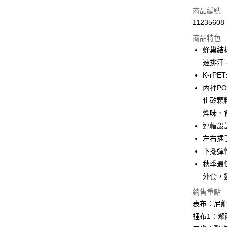
LINE Pay
商品編號
Apple Pay
11235608
商品特色
街口支付
蜂巢結
悠遊付
速排汗
K-rP
Google Pa
內裡PO
全盈+PAY
化矽顆
煙味、
AFTEE先
連帽設
相關說明
【關於「A
左右插
ATM付款
AFTEE
下擺彈
便利好安
１．簡單
秋季最
２．便利
運送方式
外套，
３．安心
銷售重點
全家取貨
【「AFT
表布：尼龍 
每筆NT$6
１．於結帳
裡布1：聚酯
付」結帳