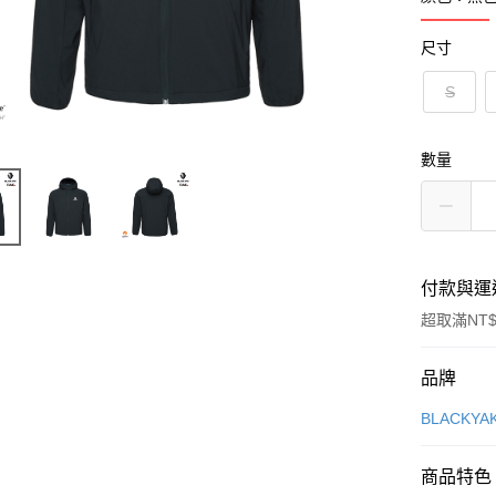
尺寸
S
數量
付款與運
超取滿NT$
付款方式
品牌
信用卡一
BLACKY
超商取貨
商品特色