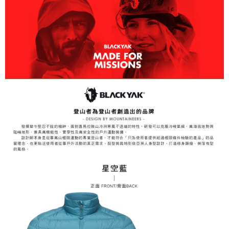
易，需依本服務之必要範圍內提供個人資料，並將交易相關給付款項請求債
權轉讓予恩沛科技股份有限公司。
付款後7-11取貨
２．關於個人資料處理事宜，請瀏覽以下網址：
每筆NT$60，滿NT$799(含以上)免運費
https://aftee.tw/terms/#terms3
３．未成年的使用者請事先徵得法定代理人或監護人之同意方可使用
宅配
「AFTEE先享後付」，若未經同意申辦者引起之損失，本公司不負相關責
任。
每筆NT$70，滿NT$799(含以上)免運費
４．使用「AFTEE先享後付」時，將依據個別帳號之用戶狀況，依本公司即
時審查核予不同之上限額度；若仍有額度不足之情形，本公司將視審查結果
請求用戶進行身份認證。
５．嚴禁一人註冊多個帳號或使用他人資訊註冊。若發現惡意使用之情形，
恩沛科技股份有限公司將有權停止該用戶之使用額度並採取法律行動。