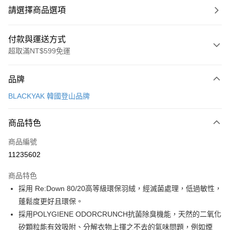
請選擇商品選項
付款與運送方式
超取滿NT$599免運
付款方式
品牌
信用卡一次付款
BLACKYAK 韓國登山品牌
超商取貨付款
商品特色
LINE Pay
商品編號
Apple Pay
11235602
街口支付
商品特色
悠遊付
採用 Re:Down 80/20高等級環保羽絨，經滅菌處理，低過敏性，
Google Pay
蓬鬆度更好且環保。
採用POLYGIENE ODORCRUNCH抗菌除臭機能，天然的二氧化
全盈+PAY
矽顆粒能有效吸附、分解衣物上揮之不去的氣味問題，例如煙