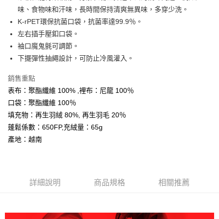
AFTEE先享後付
味、食物味和汗味，長時間保持清爽無異味，多穿少洗。
相關說明
K-rPET環保抗菌口袋，抗菌率達99.9％。
【關於「AFTEE先享後付」】
左右插手壓釦口袋。
ATM付款
AFTEE先享後付是「在收到商品之後才付款」的支付方式。 讓您購物簡單
袖口魔鬼氈可調節。
便利好安心！
１．簡單：不需註冊會員、不需綁卡、不需儲值。
下擺彈性抽繩設計，可防止冷風灌入。
運送方式
２．便利：只要手機號碼，簡訊認證，即可結帳。
３．安心：先確認商品／服務後，再付款。
全家取貨付款
銷售重點
每筆NT$60，滿NT$599(含以上)免運費
表布：聚酯纖維 100% ,裡布：尼龍 100％
【「AFTEE先享後付」結帳流程】
１．於結帳方式選擇「AFTEE先享後付」後，將跳轉至「AFTEE先享後付」
口袋：聚酯纖維 100％
付款後全家取貨
結帳頁面，進行簡訊認證並確認金額後，即可完成結帳。
填充物：再生羽絨 80%, 再生羽毛 20％
２．訂單成立數日內，您將收到繳費通知簡訊。
每筆NT$60，滿NT$599(含以上)免運費
蓬鬆係數：650FP,充絨量：65g
３．收到繳費通知簡訊後14天內，點擊此簡訊中的連結，可透過四大超商／
ATM／網路銀行／等多元方式進行付款，方視為交易完成。
產地：越南
萊爾富取貨付款
※ 請注意：結帳手續完成當下不需立刻繳費，但若您需要取消訂單，請聯絡
每筆NT$60，滿NT$799(含以上)免運費
購買商品的店家。未經商家同意取消之訂單仍視為有效，需透過AFTEE先享
後付繳納相關費用。
付款後萊爾富取貨
※ 交易是否成功請以「AFTEE先享後付 」之結帳頁面顯示為準，若有關於
是否繳費成功／繳費後需取消欲退款等相關疑問，請聯繫「AFTEE先享後付
詳細說明
商品規格
相關推薦
每筆NT$60，滿NT$799(含以上)免運費
客戶支援中心」
https://netprotections.freshdesk.com/support/home
7-11取貨付款
【注意事項】
１．透過由恩沛科技股份有限公司提供之「AFTEE先享後付」服務完成之交
每筆NT$60，滿NT$799(含以上)免運費