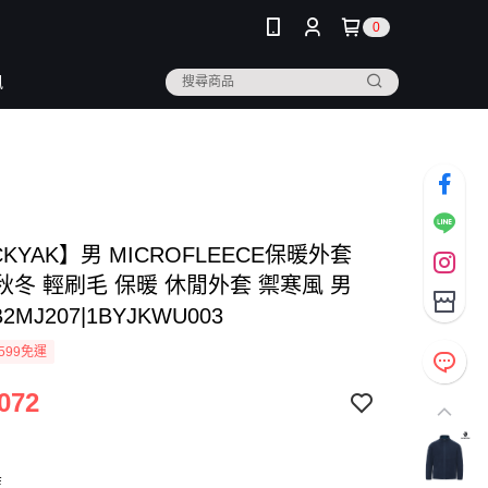
0
訊
CKYAK】男 MICROFLEECE保暖外套
-秋冬 輕刷毛 保暖 休閒外套 禦寒風 男
2MJ207|1BYJKWU003
599免運
072
藍