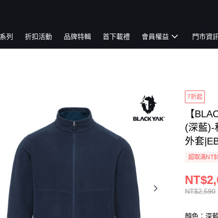
系列
折扣活動
品牌特輯
首下載禮
會員權益
門市資
7折起
【BLA
(深藍)
外套|EB
超取滿NT$
NT$2,
NT$2,590
顏色：深