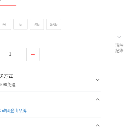
M
L
XL
2XL
清除
紀錄
送方式
599免運
次付款
AK 韓國登山品牌
付款