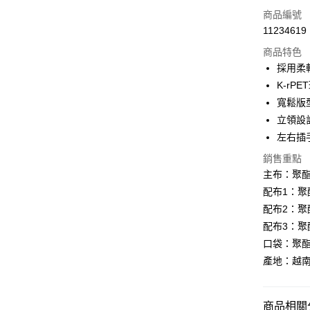
LINE Pay
商品編號
Apple Pay
11234619
商品特色
街口支付
採用柔軟
悠遊付
K-rP
寬鬆版
Google Pa
立領設
全盈+PAY
左右插
AFTEE先
銷售重點
相關說明
主布：聚酯
【關於「A
配布1：聚酯
ATM付款
AFTEE
配布2：聚酯
便利好安
１．簡單
配布3：聚
２．便利
運送方式
口袋：聚酯
３．安心
產地：越
全家取貨
【「AFT
每筆NT$6
１．於結帳
付」結帳
商品相關分