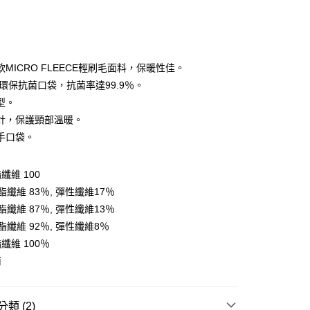
MICRO FLEECE輕刷毛面料，保暖性佳。
ET環保抗菌口袋，抗菌率達99.9％。
型。
y
計，保護頸部溫暖。
手口袋。
享後付
纖維 100
FTEE先享後付」】
纖維 83％, 彈性纖維17％
先享後付是「在收到商品之後才付款」的支付方式。 讓您購物簡單
纖維 87％, 彈性纖維13％
心！
：不需註冊會員、不需綁卡、不需儲值。
酯纖維 92％, 彈性纖維8％
：只要手機號碼，簡訊認證，即可結帳。
纖維 100％
：先確認商品／服務後，再付款。
南
付款
EE先享後付」結帳流程】
0，滿NT$599(含以上)免運費
方式選擇「AFTEE先享後付」後，將跳轉至「AFTEE先享後
頁面，進行簡訊認證並確認金額後，即可完成結帳。
類 (2)