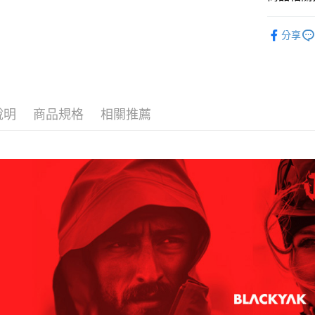
付款後全
２．訂單
３．收到繳
每筆NT$6
換季服飾｜
／ATM／
分享
※ 請注意
萊爾富取
BLACKY
絡購買商品
先享後付
每筆NT$6
※ 交易是
是否繳費成
付款後萊
付客戶支
每筆NT$6
說明
商品規格
相關推薦
【注意事
7-11取貨
１．透過由
交易，需
每筆NT$6
求債權轉
２．關於
付款後7-1
https://aft
每筆NT$6
３．未成
「AFTE
宅配
任。
４．使用「
每筆NT$7
即時審查
結果請求
５．嚴禁
形，恩沛
動。