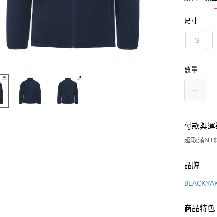
尺寸
S
數量
付款與運
超取滿NT$
付款方式
品牌
信用卡一
BLACKY
超商取貨
商品特色