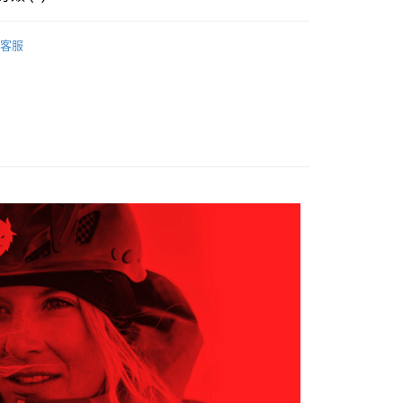
家取貨
成立數日內，您將收到繳費通知簡訊。
費通知簡訊後14天內，點擊此簡訊中的連結，可透過四大超商
0，滿NT$599(含以上)免運費
任選2件7折
男裝 | 外套
網路銀行／等多元方式進行付款，方視為交易完成。
客服
：結帳手續完成當下不需立刻繳費，但若您需要取消訂單，請聯
貨付款
AK韓國登山品牌-服飾
男裝 | 外套
的店家。未經商家同意取消之訂單仍視為有效，需透過AFTEE
繳納相關費用。
0，滿NT$799(含以上)免運費
否成功請以「AFTEE先享後付 」之結帳頁面顯示為準，若有關於
功／繳費後需取消欲退款等相關疑問，請聯繫「AFTEE先享後
爾富取貨
援中心」
https://netprotections.freshdesk.com/support/home
0，滿NT$799(含以上)免運費
項】
付款
恩沛科技股份有限公司提供之「AFTEE先享後付」服務完成之
依本服務之必要範圍內提供個人資料，並將交易相關給付款項請
0，滿NT$799(含以上)免運費
讓予恩沛科技股份有限公司。
個人資料處理事宜，請瀏覽以下網址：
1取貨
ee.tw/terms/#terms3
0，滿NT$799(含以上)免運費
年的使用者請事先徵得法定代理人或監護人之同意方可使用
E先享後付」，若未經同意申辦者引起之損失，本公司不負相關責
AFTEE先享後付」時，將依據個別帳號之用戶狀況，依本公司
0，滿NT$799(含以上)免運費
核予不同之上限額度；若仍有額度不足之情形，本公司將視審查
用戶進行身份認證。
一人註冊多個帳號或使用他人資訊註冊。若發現惡意使用之情
科技股份有限公司將有權停止該用戶之使用額度並採取法律行