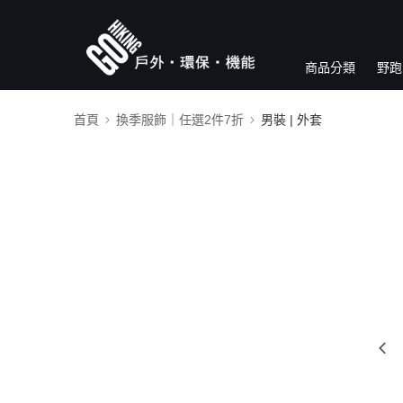
商品分類
野跑
首頁
換季服飾｜任選2件7折
男裝 | 外套