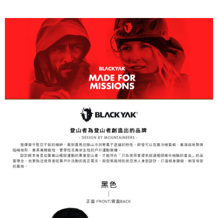
易，需依本服務之必要範圍內提供個人資料，並將交易相關給付款項請求債
權轉讓予恩沛科技股份有限公司。
付款後7-11取貨
２．關於個人資料處理事宜，請瀏覽以下網址：
每筆NT$60，滿NT$799(含以上)免運費
https://aftee.tw/terms/#terms3
３．未成年的使用者請事先徵得法定代理人或監護人之同意方可使用
宅配
「AFTEE先享後付」，若未經同意申辦者引起之損失，本公司不負相關責
任。
每筆NT$70，滿NT$799(含以上)免運費
４．使用「AFTEE先享後付」時，將依據個別帳號之用戶狀況，依本公司即
時審查核予不同之上限額度；若仍有額度不足之情形，本公司將視審查結果
請求用戶進行身份認證。
５．嚴禁一人註冊多個帳號或使用他人資訊註冊。若發現惡意使用之情形，
恩沛科技股份有限公司將有權停止該用戶之使用額度並採取法律行動。