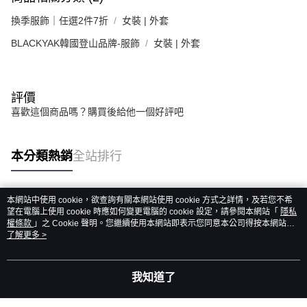
換季服飾｜任選2件7折
女裝 | 外套
BLACKYAK韓國登山品牌-服飾
女裝 | 外套
評價
喜歡這個商品嗎？購買後給他一個好評吧
本分類熱銷
全站排行
本網站中使用 cookie，欲查詢有關本網站使用 cookie 方式之詳情，及若您不希
熱門標籤
望在電腦上使用 cookie 時應如何變更電腦的 cookie 設定，請參閱本網站「
隱私
權條款
」之 Cookie 聲明。您繼續使用本網站即表示您同意本公司得按本網站使
用條款之 Cookie 聲明使用 cookie。
了解更多 >
我知道了