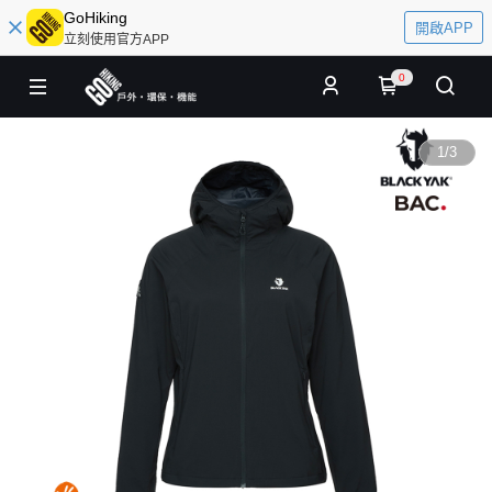
GoHiking
開啟APP
立刻使用官方APP
0
1
/
3