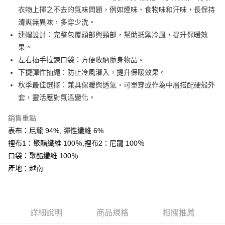
AFTEE先享後付
衣物上揮之不去的氣味問題，例如煙味、食物味和汗味，長保持
相關說明
清爽無異味，多穿少洗。
【關於「AFTEE先享後付」】
連帽設計：完整包覆頭部與頸部，幫助抵禦冷風，提升保暖效
ATM付款
AFTEE先享後付是「在收到商品之後才付款」的支付方式。 讓您購物簡單
果。
便利好安心！
１．簡單：不需註冊會員、不需綁卡、不需儲值。
左右插手拉鍊口袋：方便收納隨身物品。
運送方式
２．便利：只要手機號碼，簡訊認證，即可結帳。
下擺彈性抽繩：防止冷風灌入，提升保暖效果。
３．安心：先確認商品／服務後，再付款。
全家取貨付款
秋季最佳選擇：兼具保暖與透氣，可單穿或作為中層搭配硬殼外
每筆NT$60，滿NT$599(含以上)免運費
【「AFTEE先享後付」結帳流程】
套，靈活應對氣溫變化。
１．於結帳方式選擇「AFTEE先享後付」後，將跳轉至「AFTEE先享後付」
付款後全家取貨
結帳頁面，進行簡訊認證並確認金額後，即可完成結帳。
銷售重點
２．訂單成立數日內，您將收到繳費通知簡訊。
每筆NT$60，滿NT$599(含以上)免運費
表布：尼龍 94%, 彈性纖維 6%
３．收到繳費通知簡訊後14天內，點擊此簡訊中的連結，可透過四大超商／
ATM／網路銀行／等多元方式進行付款，方視為交易完成。
裡布1：聚酯纖維 100％,裡布2：尼龍 100％
萊爾富取貨付款
※ 請注意：結帳手續完成當下不需立刻繳費，但若您需要取消訂單，請聯絡
口袋：聚酯纖維 100％
每筆NT$60，滿NT$799(含以上)免運費
購買商品的店家。未經商家同意取消之訂單仍視為有效，需透過AFTEE先享
後付繳納相關費用。
產地：越南
付款後萊爾富取貨
※ 交易是否成功請以「AFTEE先享後付 」之結帳頁面顯示為準，若有關於
是否繳費成功／繳費後需取消欲退款等相關疑問，請聯繫「AFTEE先享後付
每筆NT$60，滿NT$799(含以上)免運費
客戶支援中心」
https://netprotections.freshdesk.com/support/home
7-11取貨付款
【注意事項】
詳細說明
商品規格
相關推薦
１．透過由恩沛科技股份有限公司提供之「AFTEE先享後付」服務完成之交
每筆NT$60，滿NT$799(含以上)免運費