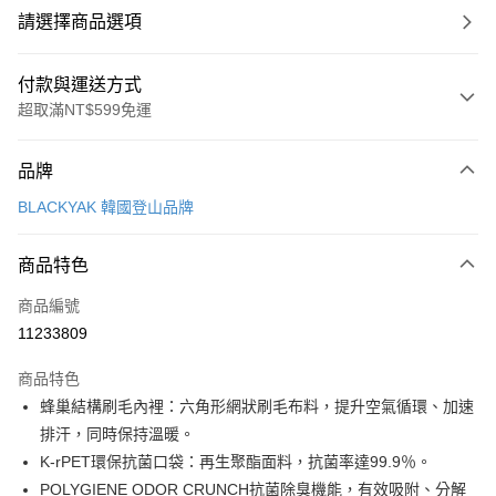
請選擇商品選項
付款與運送方式
超取滿NT$599免運
付款方式
品牌
信用卡一次付款
BLACKYAK 韓國登山品牌
超商取貨付款
商品特色
LINE Pay
商品編號
Apple Pay
11233809
街口支付
商品特色
悠遊付
蜂巢結構刷毛內裡：六角形網狀刷毛布料，提升空氣循環、加速
Google Pay
排汗，同時保持溫暖。
K-rPET環保抗菌口袋：再生聚酯面料，抗菌率達99.9％。
全盈+PAY
POLYGIENE ODOR CRUNCH抗菌除臭機能，有效吸附、分解