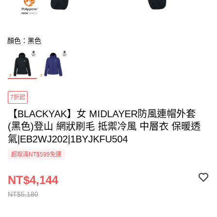
顏色：黑色
7折起
【BLACKYAK】女 MIDLAYER防風連帽外套
(黑色)登山 網狀刷毛 抵禦冷風 中層衣 保暖透
氣|EB2WJ202|1BYJKFU504
超取滿NT$599免運
NT$4,144
NT$5,180