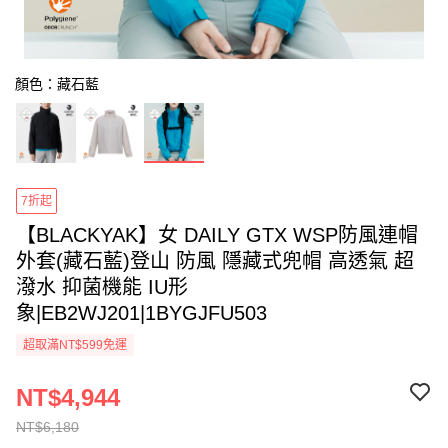
顏色：藏石藍
7折起
【BLACKYAK】女 DAILY GTX WSP防風連帽
外套(藏石藍)登山 防風 隱藏式兜帽 高透氣 超
潑水 抑菌機能 IU形
象|EB2WJ201|1BYGJFU503
超取滿NT$599免運
NT$4,944
NT$6,180