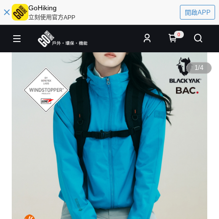
GoHiking
開啟APP
立刻使用官方APP
0
1
/
4