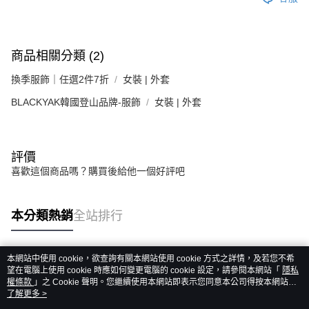
商品相關分類 (2)
換季服飾｜任選2件7折
女裝 | 外套
BLACKYAK韓國登山品牌-服飾
女裝 | 外套
評價
喜歡這個商品嗎？購買後給他一個好評吧
本分類熱銷
全站排行
本網站中使用 cookie，欲查詢有關本網站使用 cookie 方式之詳情，及若您不希
熱門標籤
望在電腦上使用 cookie 時應如何變更電腦的 cookie 設定，請參閱本網站「
隱私
權條款
」之 Cookie 聲明。您繼續使用本網站即表示您同意本公司得按本網站使
用條款之 Cookie 聲明使用 cookie。
了解更多 >