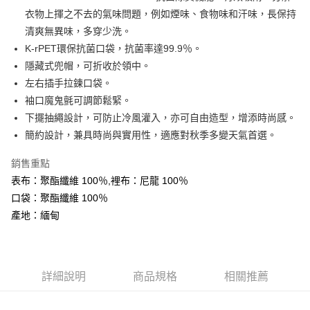
全盈+PAY
衣物上揮之不去的氣味問題，例如煙味、食物味和汗味，長保持
AFTEE先享後付
清爽無異味，多穿少洗。
相關說明
K-rPET環保抗菌口袋，抗菌率達99.9％。
【關於「AFTEE先享後付」】
隱藏式兜帽，可折收於領中。
ATM付款
AFTEE先享後付是「在收到商品之後才付款」的支付方式。 讓您購物簡單
左右插手拉鍊口袋。
便利好安心！
１．簡單：不需註冊會員、不需綁卡、不需儲值。
袖口魔鬼氈可調節鬆緊。
運送方式
２．便利：只要手機號碼，簡訊認證，即可結帳。
下擺抽繩設計，可防止冷風灌入，亦可自由造型，增添時尚感。
３．安心：先確認商品／服務後，再付款。
全家取貨付款
簡約設計，兼具時尚與實用性，適應對秋季多變天氣首選。
每筆NT$60，滿NT$599(含以上)免運費
【「AFTEE先享後付」結帳流程】
１．於結帳方式選擇「AFTEE先享後付」後，將跳轉至「AFTEE先享後付」
銷售重點
付款後全家取貨
結帳頁面，進行簡訊認證並確認金額後，即可完成結帳。
表布：聚酯纖維 100％,裡布：尼龍 100％
２．訂單成立數日內，您將收到繳費通知簡訊。
每筆NT$60，滿NT$599(含以上)免運費
口袋：聚酯纖維 100％
３．收到繳費通知簡訊後14天內，點擊此簡訊中的連結，可透過四大超商／
ATM／網路銀行／等多元方式進行付款，方視為交易完成。
產地：緬甸
萊爾富取貨付款
※ 請注意：結帳手續完成當下不需立刻繳費，但若您需要取消訂單，請聯絡
每筆NT$60，滿NT$799(含以上)免運費
購買商品的店家。未經商家同意取消之訂單仍視為有效，需透過AFTEE先享
後付繳納相關費用。
付款後萊爾富取貨
※ 交易是否成功請以「AFTEE先享後付 」之結帳頁面顯示為準，若有關於
是否繳費成功／繳費後需取消欲退款等相關疑問，請聯繫「AFTEE先享後付
詳細說明
商品規格
相關推薦
每筆NT$60，滿NT$799(含以上)免運費
客戶支援中心」
https://netprotections.freshdesk.com/support/home
7-11取貨付款
【注意事項】