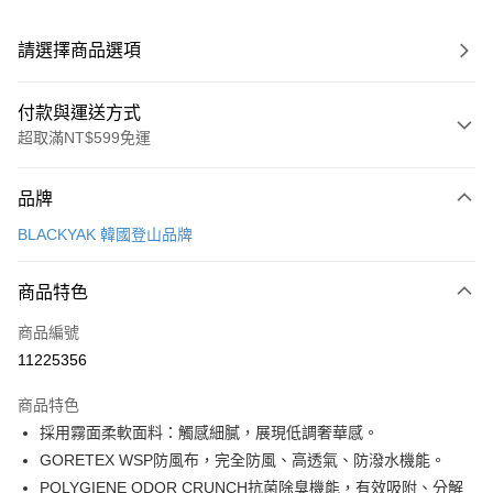
請選擇商品選項
付款與運送方式
超取滿NT$599免運
付款方式
品牌
信用卡一次付款
BLACKYAK 韓國登山品牌
超商取貨付款
商品特色
LINE Pay
商品編號
Apple Pay
11225356
街口支付
商品特色
悠遊付
採用霧面柔軟面料：觸感細膩，展現低調奢華感。
Google Pay
GORETEX WSP防風布，完全防風、高透氣、防潑水機能。
POLYGIENE ODOR CRUNCH抗菌除臭機能，有效吸附、分解