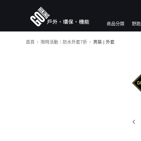
商品分類
野跑
首頁
限時活動｜防水外套7折
男裝 | 外套