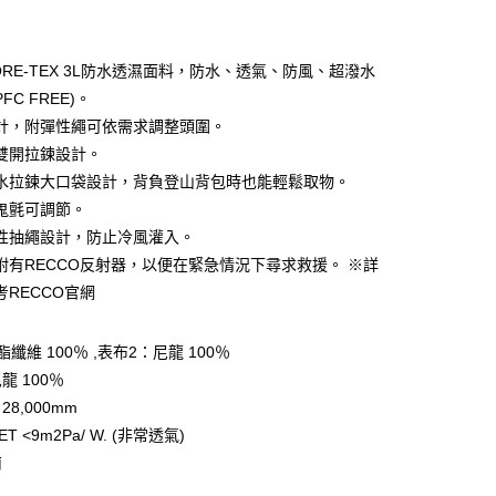
ORE-TEX 3L防水透濕面料，防水、透氣、防風、超潑水
FC FREE)。
計，附彈性繩可依需求調整頭圍。
y
雙開拉鍊設計。
水拉鍊大口袋設計，背負登山背包時也能輕鬆取物。
鬼氈可調節。
享後付
性抽繩設計，防止冷風灌入。
FTEE先享後付」】
附有RECCO反射器，以便在緊急情況下尋求救援。 ※詳
先享後付是「在收到商品之後才付款」的支付方式。 讓您購物簡單
考RECCO官網
心！
：不需註冊會員、不需綁卡、不需儲值。
：只要手機號碼，簡訊認證，即可結帳。
纖維 100％ ,表布2：尼龍 100％
：先確認商品／服務後，再付款。
龍 100％
付款
EE先享後付」結帳流程】
8,000mm
0，滿NT$599(含以上)免運費
方式選擇「AFTEE先享後付」後，將跳轉至「AFTEE先享後
 <9m2Pa/ W. (非常透氣)
頁面，進行簡訊認證並確認金額後，即可完成結帳。
家取貨
成立數日內，您將收到繳費通知簡訊。
南
費通知簡訊後14天內，點擊此簡訊中的連結，可透過四大超商
0，滿NT$599(含以上)免運費