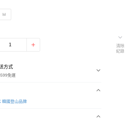
M
清除
紀錄
送方式
599免運
次付款
AK 韓國登山品牌
付款