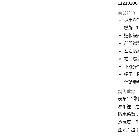
Apple Pay
11210206
商品特色
街口支付
採用G
悠遊付
機能（P
連帽設
Google Pa
前門襟
全盈+PAY
左右防
袖口魔
AFTEE先
下擺彈
相關說明
【關於「A
帽子上
ATM付款
AFTEE
情請參
便利好安
１．簡單
銷售重點
２．便利
運送方式
表布1：聚酯
３．安心
表布裡：尼
全家取貨
【「AFT
防水係數：2
每筆NT$6
１．於結帳
透氣度：RET
付」結帳
付款後全
２．訂單
產地：越
３．收到繳
每筆NT$6