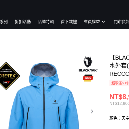
系列
折扣活動
品牌特輯
首下載禮
會員權益
門市資
【BLAC
水外套(
RECCO
超取滿NT$
NT$8,
NT$12,80
顏色：天