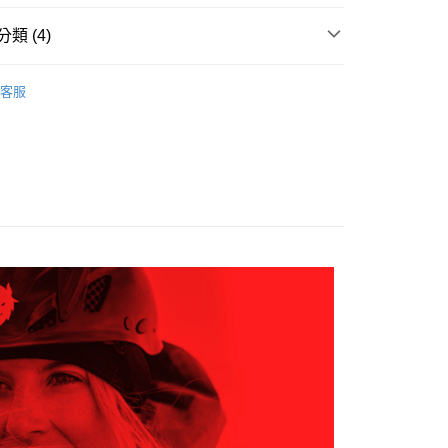
網路銀行／等多元方式進行付款，方視為交易完成。
：結帳手續完成當下不需立刻繳費，但若您需要取消訂單，請聯
貨付款
類 (4)
的店家。未經商家同意取消之訂單仍視為有效，需透過AFTEE
繳納相關費用。
0，滿NT$799(含以上)免運費
防水外套7折
男裝 | 外套
否成功請以「AFTEE先享後付 」之結帳頁面顯示為準，若有關於
客服
功／繳費後需取消欲退款等相關疑問，請聯繫「AFTEE先享後
爾富取貨
AK韓國登山品牌-服飾
男裝 | 外套
援中心」
https://netprotections.freshdesk.com/support/home
0，滿NT$799(含以上)免運費
AK韓國登山品牌-服飾
女裝 | 外套
項】
付款
恩沛科技股份有限公司提供之「AFTEE先享後付」服務完成之
防水外套7折
女裝 | 外套
依本服務之必要範圍內提供個人資料，並將交易相關給付款項請
0，滿NT$799(含以上)免運費
讓予恩沛科技股份有限公司。
個人資料處理事宜，請瀏覽以下網址：
1取貨
ee.tw/terms/#terms3
0，滿NT$799(含以上)免運費
年的使用者請事先徵得法定代理人或監護人之同意方可使用
E先享後付」，若未經同意申辦者引起之損失，本公司不負相關責
AFTEE先享後付」時，將依據個別帳號之用戶狀況，依本公司
0，滿NT$799(含以上)免運費
核予不同之上限額度；若仍有額度不足之情形，本公司將視審查
用戶進行身份認證。
一人註冊多個帳號或使用他人資訊註冊。若發現惡意使用之情
科技股份有限公司將有權停止該用戶之使用額度並採取法律行