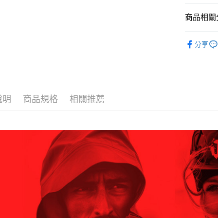
／ATM／
※ 請注意
萊爾富取
商品相關分
絡購買商品
先享後付
每筆NT$6
限時活動｜
※ 交易是
分享
是否繳費成
付款後萊
BLACKY
付客戶支
每筆NT$6
BLACKY
【注意事
7-11取貨
１．透過由
限時活動｜
交易，需
每筆NT$6
求債權轉
說明
商品規格
相關推薦
２．關於
付款後7-1
https://aft
每筆NT$6
３．未成
「AFTE
宅配
任。
４．使用「
每筆NT$7
即時審查
結果請求
５．嚴禁
形，恩沛
動。