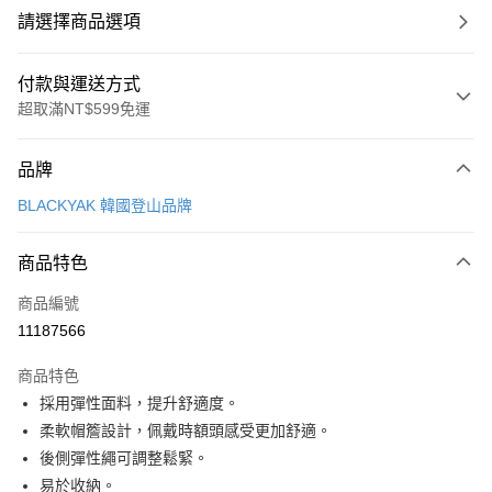
請選擇商品選項
付款與運送方式
超取滿NT$599免運
付款方式
品牌
信用卡一次付款
BLACKYAK 韓國登山品牌
超商取貨付款
商品特色
LINE Pay
商品編號
Apple Pay
11187566
街口支付
商品特色
悠遊付
採用彈性面料，提升舒適度。
Google Pay
柔軟帽簷設計，佩戴時額頭感受更加舒適。
後側彈性繩可調整鬆緊。
全盈+PAY
易於收納。