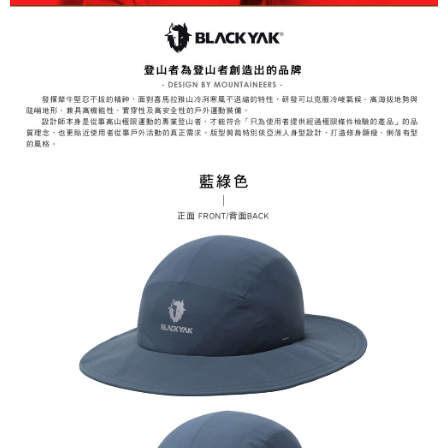
易，需依本服務之必要範圍內提供個人資料，並將交易相關給付款項請求債
權轉讓予恩沛科技股份有限公司。
付款後7-11取貨
２．關於個人資料處理事宜，請瀏覽以下網址：
每筆NT$60，滿NT$799(含以上)免運費
https://aftee.tw/terms/#terms3
３．未成年的使用者請事先徵得法定代理人或監護人之同意方可使用
宅配
「AFTEE先享後付」，若未經同意申辦者引起之損失，本公司不負相關責
任。
每筆NT$70，滿NT$799(含以上)免運費
４．使用「AFTEE先享後付」時，將依據個別帳號之用戶狀況，依本公司即
時審查核予不同之上限額度；若仍有額度不足之情形，本公司將視審查結果
請求用戶進行身份認證。
５．嚴禁一人註冊多個帳號或使用他人資訊註冊。若發現惡意使用之情形，
恩沛科技股份有限公司將有權停止該用戶之使用額度並採取法律行動。