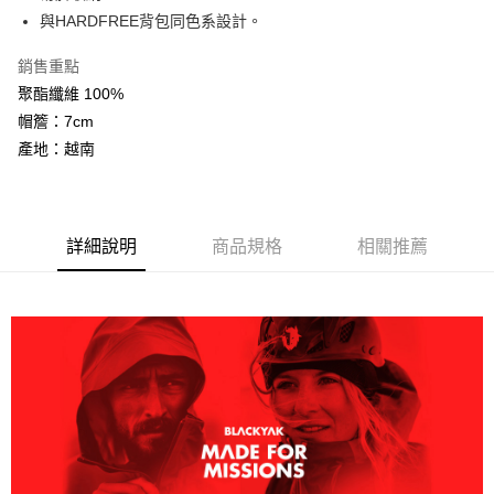
AFTEE先享後付
與HARDFREE背包同色系設計。
相關說明
銷售重點
【關於「AFTEE先享後付」】
ATM付款
AFTEE先享後付是「在收到商品之後才付款」的支付方式。 讓您購物簡單
聚酯纖維 100%
便利好安心！
帽簷：7cm
１．簡單：不需註冊會員、不需綁卡、不需儲值。
運送方式
２．便利：只要手機號碼，簡訊認證，即可結帳。
產地：越南
３．安心：先確認商品／服務後，再付款。
全家取貨付款
每筆NT$60，滿NT$599(含以上)免運費
【「AFTEE先享後付」結帳流程】
１．於結帳方式選擇「AFTEE先享後付」後，將跳轉至「AFTEE先享後付」
付款後全家取貨
詳細說明
商品規格
相關推薦
結帳頁面，進行簡訊認證並確認金額後，即可完成結帳。
２．訂單成立數日內，您將收到繳費通知簡訊。
每筆NT$60，滿NT$599(含以上)免運費
３．收到繳費通知簡訊後14天內，點擊此簡訊中的連結，可透過四大超商／
ATM／網路銀行／等多元方式進行付款，方視為交易完成。
萊爾富取貨付款
※ 請注意：結帳手續完成當下不需立刻繳費，但若您需要取消訂單，請聯絡
每筆NT$60，滿NT$799(含以上)免運費
購買商品的店家。未經商家同意取消之訂單仍視為有效，需透過AFTEE先享
後付繳納相關費用。
付款後萊爾富取貨
※ 交易是否成功請以「AFTEE先享後付 」之結帳頁面顯示為準，若有關於
是否繳費成功／繳費後需取消欲退款等相關疑問，請聯繫「AFTEE先享後付
每筆NT$60，滿NT$799(含以上)免運費
客戶支援中心」
https://netprotections.freshdesk.com/support/home
7-11取貨付款
【注意事項】
１．透過由恩沛科技股份有限公司提供之「AFTEE先享後付」服務完成之交
每筆NT$60，滿NT$799(含以上)免運費