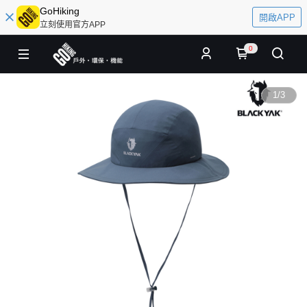
GoHiking
開啟APP
立刻使用官方APP
0
1
/
3