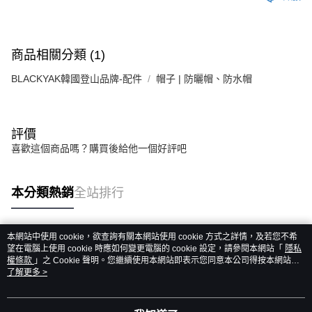
商品相關分類 (1)
BLACKYAK韓國登山品牌-配件
帽子 | 防曬帽、防水帽
評價
喜歡這個商品嗎？購買後給他一個好評吧
本分類熱銷
全站排行
本網站中使用 cookie，欲查詢有關本網站使用 cookie 方式之詳情，及若您不希
熱門標籤
望在電腦上使用 cookie 時應如何變更電腦的 cookie 設定，請參閱本網站「
隱私
權條款
」之 Cookie 聲明。您繼續使用本網站即表示您同意本公司得按本網站使
用條款之 Cookie 聲明使用 cookie。
了解更多 >