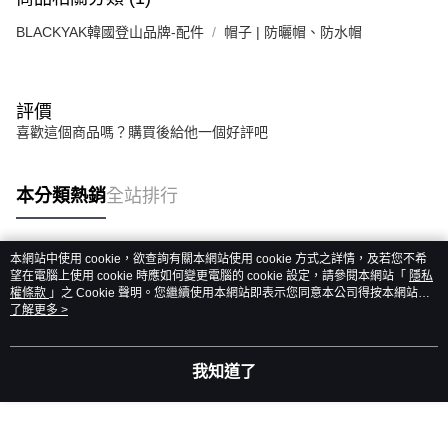
BLACKYAK韓國登山品牌-配件
帽子 | 防曬帽、防水帽
評價
喜歡這個商品嗎？購買後給他一個好評吧
本分類熱銷
全站排行
本網站中使用 cookie，欲查詢有關本網站使用 cookie 方式之詳情，及若您不希
熱門標籤
望在電腦上使用 cookie 時應如何變更電腦的 cookie 設定，請參閱本網站「
隱私
權條款
」之 Cookie 聲明。您繼續使用本網站即表示您同意本公司得按本網站使
用條款之 Cookie 聲明使用 cookie。
了解更多 >
我知道了