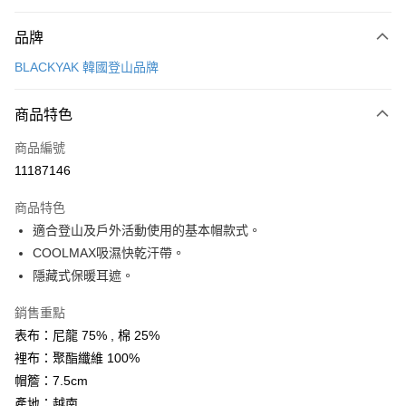
付款方式
品牌
信用卡一次付款
BLACKYAK 韓國登山品牌
超商取貨付款
商品特色
LINE Pay
商品編號
Apple Pay
11187146
街口支付
商品特色
悠遊付
適合登山及戶外活動使用的基本帽款式。
Google Pay
COOLMAX吸濕快乾汗帶。
隱藏式保暖耳遮。
全盈+PAY
銷售重點
AFTEE先享後付
表布：尼龍 75% , 棉 25%
相關說明
裡布：聚酯纖維 100%
【關於「AFTEE先享後付」】
ATM付款
AFTEE先享後付是「在收到商品之後才付款」的支付方式。 讓您購物簡單
帽簷：7.5cm
便利好安心！
產地：越南