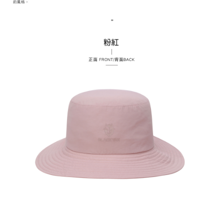
任。
每筆NT$70，滿NT$799(含以上)免運費
４．使用「AFTEE先享後付」時，將依據個別帳號之用戶狀況，依本公司即
時審查核予不同之上限額度；若仍有額度不足之情形，本公司將視審查結果
"
請求用戶進行身份認證。
５．嚴禁一人註冊多個帳號或使用他人資訊註冊。若發現惡意使用之情形，
恩沛科技股份有限公司將有權停止該用戶之使用額度並採取法律行動。