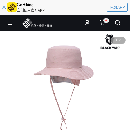
GoHiking
開啟APP
立刻使用官方APP
0
1
/
2