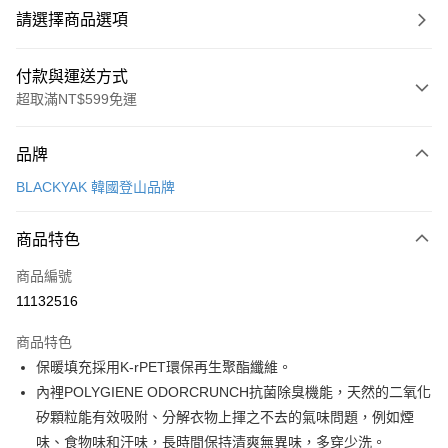
請選擇商品選項
付款與運送方式
超取滿NT$599免運
付款方式
品牌
信用卡一次付款
BLACKYAK 韓國登山品牌
超商取貨付款
商品特色
LINE Pay
商品編號
Apple Pay
11132516
街口支付
商品特色
悠遊付
保暖填充採用K-rPET環保再生聚酯纖維。
Google Pay
內裡POLYGIENE ODORCRUNCH抗菌除臭機能，天然的二氧化
矽顆粒能有效吸附、分解衣物上揮之不去的氣味問題，例如煙
全盈+PAY
味、食物味和汗味，長時間保持清爽無異味，多穿少洗。