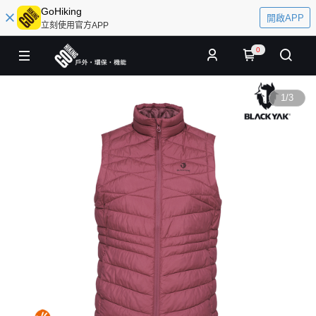
GoHiking
開啟APP
立刻使用官方APP
0
1
/
3