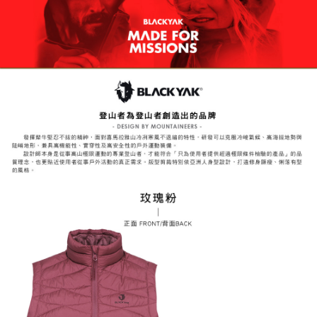
易，需依本服務之必要範圍內提供個人資料，並將交易相關給付款項請求債
權轉讓予恩沛科技股份有限公司。
付款後7-11取貨
２．關於個人資料處理事宜，請瀏覽以下網址：
每筆NT$60，滿NT$799(含以上)免運費
https://aftee.tw/terms/#terms3
３．未成年的使用者請事先徵得法定代理人或監護人之同意方可使用
宅配
「AFTEE先享後付」，若未經同意申辦者引起之損失，本公司不負相關責
任。
每筆NT$70，滿NT$799(含以上)免運費
４．使用「AFTEE先享後付」時，將依據個別帳號之用戶狀況，依本公司即
時審查核予不同之上限額度；若仍有額度不足之情形，本公司將視審查結果
請求用戶進行身份認證。
５．嚴禁一人註冊多個帳號或使用他人資訊註冊。若發現惡意使用之情形，
恩沛科技股份有限公司將有權停止該用戶之使用額度並採取法律行動。