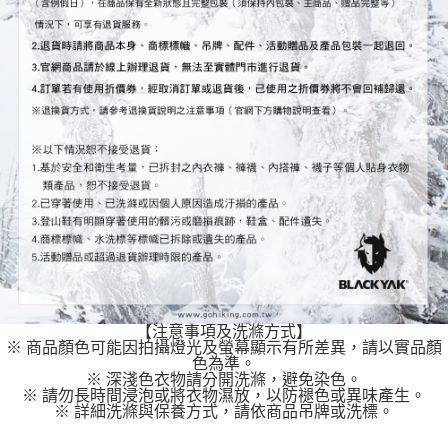
【注意事項及洗滌方式】
※ 商品顏色可能因拍攝燈光及螢幕顯示有所差異，請以實品顏
色為準。
※ 深淺色衣物請分開洗滌，避免染色。
※ 請勿長時間浸泡或將衣物濕放，以防褪色或異味產生。
※ 詳細洗滌與保養方式，請依商品吊牌或洗標。