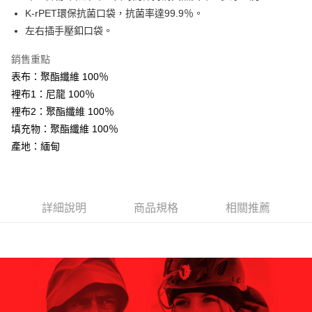
AFTEE先享後付
K-rPET環保抗菌口袋，抗菌率達99.9％。
相關說明
左右插手壓釦口袋。
【關於「AFTEE先享後付」】
ATM付款
AFTEE先享後付是「在收到商品之後才付款」的支付方式。 讓您購物簡單
銷售重點
便利好安心！
表布：聚酯纖維 100％
１．簡單：不需註冊會員、不需綁卡、不需儲值。
運送方式
２．便利：只要手機號碼，簡訊認證，即可結帳。
裡布1：尼龍 100％
３．安心：先確認商品／服務後，再付款。
全家取貨付款
裡布2：聚酯纖維 100％
每筆NT$60，滿NT$599(含以上)免運費
填充物：聚酯纖維 100％
【「AFTEE先享後付」結帳流程】
１．於結帳方式選擇「AFTEE先享後付」後，將跳轉至「AFTEE先享後付」
產地：緬甸
付款後全家取貨
結帳頁面，進行簡訊認證並確認金額後，即可完成結帳。
２．訂單成立數日內，您將收到繳費通知簡訊。
每筆NT$60，滿NT$599(含以上)免運費
３．收到繳費通知簡訊後14天內，點擊此簡訊中的連結，可透過四大超商／
ATM／網路銀行／等多元方式進行付款，方視為交易完成。
萊爾富取貨付款
※ 請注意：結帳手續完成當下不需立刻繳費，但若您需要取消訂單，請聯絡
詳細說明
商品規格
相關推薦
每筆NT$60，滿NT$799(含以上)免運費
購買商品的店家。未經商家同意取消之訂單仍視為有效，需透過AFTEE先享
後付繳納相關費用。
付款後萊爾富取貨
※ 交易是否成功請以「AFTEE先享後付 」之結帳頁面顯示為準，若有關於
是否繳費成功／繳費後需取消欲退款等相關疑問，請聯繫「AFTEE先享後付
每筆NT$60，滿NT$799(含以上)免運費
客戶支援中心」
https://netprotections.freshdesk.com/support/home
7-11取貨付款
【注意事項】
１．透過由恩沛科技股份有限公司提供之「AFTEE先享後付」服務完成之交
每筆NT$60，滿NT$799(含以上)免運費