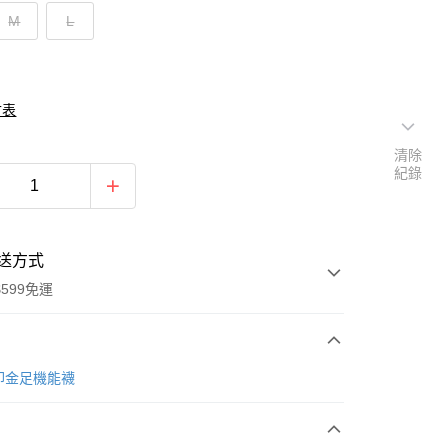
M
L
寸表
清除
紀錄
送方式
599免運
次付款
美國印金足機能襪
付款