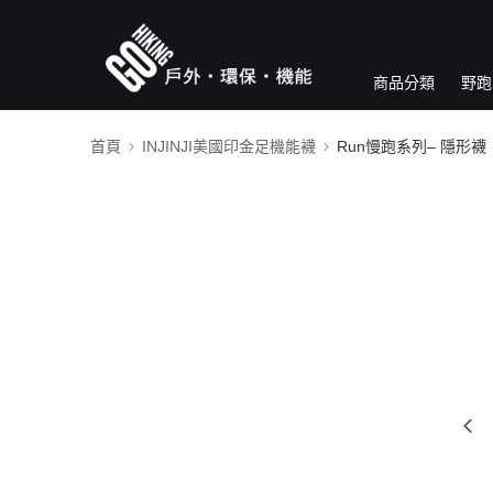
商品分類
野跑
首頁
INJINJI美國印金足機能襪
Run慢跑系列– 隱形襪