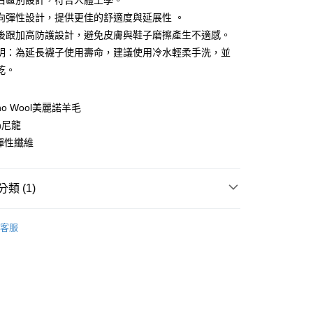
右區別設計，符合人體工學。
家取貨
成立數日內，您將收到繳費通知簡訊。
費通知簡訊後14天內，點擊此簡訊中的連結，可透過四大超商
向彈性設計，提供更佳的舒適度與延展性 。
0，滿NT$599(含以上)免運費
網路銀行／等多元方式進行付款，方視為交易完成。
後跟加高防護設計，避免皮膚與鞋子磨擦產生不適感。
：結帳手續完成當下不需立刻繳費，但若您需要取消訂單，請聯
貨付款
的店家。未經商家同意取消之訂單仍視為有效，需透過AFTEE
明：為延長襪子使用壽命，建議使用冷水輕柔手洗，並
繳納相關費用。
0，滿NT$799(含以上)免運費
乾。
否成功請以「AFTEE先享後付 」之結帳頁面顯示為準，若有關於
功／繳費後需取消欲退款等相關疑問，請聯繫「AFTEE先享後
爾富取貨
援中心」
https://netprotections.freshdesk.com/support/home
ino Wool美麗諾羊毛
0，滿NT$799(含以上)免運費
on尼龍
項】
付款
恩沛科技股份有限公司提供之「AFTEE先享後付」服務完成之
ra彈性纖維
依本服務之必要範圍內提供個人資料，並將交易相關給付款項請
0，滿NT$799(含以上)免運費
讓予恩沛科技股份有限公司。
個人資料處理事宜，請瀏覽以下網址：
1取貨
類 (1)
ee.tw/terms/#terms3
0，滿NT$799(含以上)免運費
年的使用者請事先徵得法定代理人或監護人之同意方可使用
E先享後付」，若未經同意申辦者引起之損失，本公司不負相關責
I美國印金足機能襪
Run慢跑系列– 隱形襪
客服
AFTEE先享後付」時，將依據個別帳號之用戶狀況，依本公司
0，滿NT$799(含以上)免運費
核予不同之上限額度；若仍有額度不足之情形，本公司將視審查
用戶進行身份認證。
一人註冊多個帳號或使用他人資訊註冊。若發現惡意使用之情
科技股份有限公司將有權停止該用戶之使用額度並採取法律行