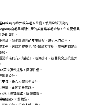
典款injinji戶外款羊毛五趾襪，使用全球頂尖的
ollegroup南毛集團所生產的美麗諾羊毛紗線，帶來更優異
性及耐磨性。
y
離設計，減少趾縫間的皮膚摩擦，避免水泡產生。
體工學，有效將體重平均分散維持平衡，並有助調整正
姿勢。
享後付
麗諾羊毛具有天然抗汙、吸濕排汗、抗菌抗臭及抗紫外
FTEE先享後付」】
。
先享後付是「在收到商品之後才付款」的支付方式。 讓您購物簡單
ycra萊卡彈性纖維，回彈性優。
心！
：不需註冊會員、不需綁卡、不需儲值。
眼透氣設計。
：只要手機號碼，簡訊認證，即可結帳。
弓支撐，符合人體腳型設計。
：先確認商品／服務後，再付款。
目設計，趾間無異物感。
付款
EE先享後付」結帳流程】
ycra萊卡彈性纖維，回彈性優。
0，滿NT$599(含以上)免運費
方式選擇「AFTEE先享後付」後，將跳轉至「AFTEE先享後
採用細緻200針織造。
頁面，進行簡訊認證並確認金額後，即可完成結帳。