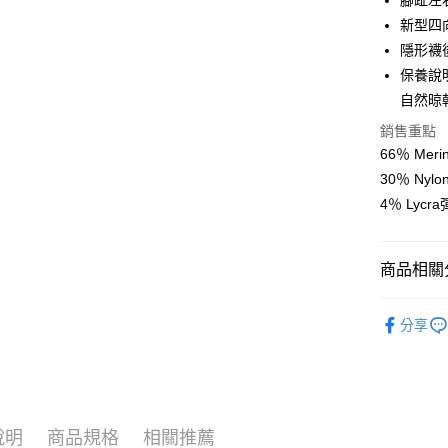
腳趾左
付款後全
２．訂單
３．收到繳
新型四
每筆NT$6
／ATM／
隱形襪
※ 請注意
萊爾富取
絡購買商品
保養說
先享後付
每筆NT$6
自然晾
※ 交易是
是否繳費成
付款後萊
銷售重點
付客戶支
66％ Mer
每筆NT$6
30％ Nyl
【注意事
7-11取貨
１．透過由
4％ Lyc
交易，需
每筆NT$6
求債權轉
２．關於
付款後7-1
商品相關分
https://aft
每筆NT$6
３．未成
「AFTE
INJINJ
宅配
任。
分享
４．使用「
每筆NT$7
即時審查
結果請求
５．嚴禁
形，恩沛
動。
說明
商品規格
相關推薦