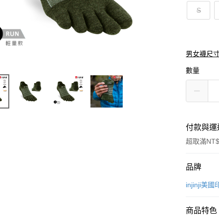
S
男女襪尺
數量
付款與運
超取滿NT$
付款方式
品牌
信用卡一
injinji
超商取貨
商品特色