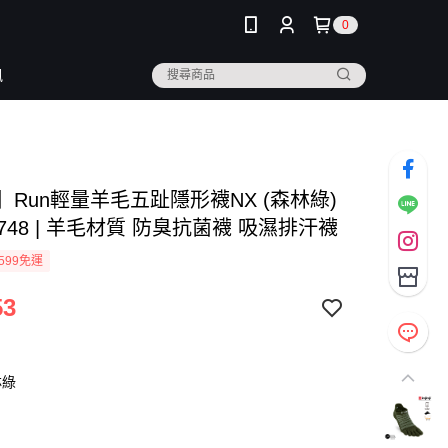
0
訊
inji】Run輕量羊毛五趾隱形襪NX (森林綠)
A0748 | 羊毛材質 防臭抗菌襪 吸濕排汗襪
599免運
53
林綠