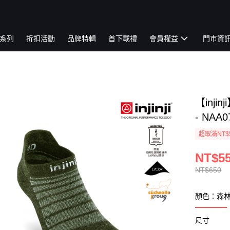
系列
折扣活動
品牌特輯
首下載禮
會員權益
門市資
【inj
- NA
超取滿NT$
NT$5
NT$650
顏色：森
尺寸