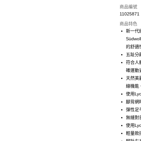
LINE Pay
商品編號
Apple Pay
11025871
商品特色
街口支付
新一代經
悠遊付
Südw
的舒適
Google Pa
五趾分
全盈+PAY
符合人
確運動
AFTEE先
天然美
相關說明
【關於「A
線機能
ATM付款
AFTEE
使用L
便利好安
１．簡單
腳背網
２．便利
運送方式
彈性足
３．安心
無縫對
全家取貨
【「AFT
使用L
每筆NT$6
１．於結帳
輕量款
付」結帳