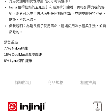
有男女通用和女性專屬的尺寸可供選擇。
便利好安心！
１．簡單：不需註冊會員、不需綁卡、不需儲值。
Injinji 值得信賴的五趾設計和吸濕排汗纖維，再搭配壓力襪的優
運送方式
２．便利：只要手機號碼，簡訊認證，即可結帳。
勢，跑者可以更自信地面對任何訓練挑戰，並讓雙腳保持舒適、
３．安心：先確認商品／服務後，再付款。
全家取貨付款
乾燥、不起水泡。
每筆NT$60，滿NT$599(含以上)免運費
【「AFTEE先享後付」結帳流程】
保養說明：為延長襪子使用壽命，建議使用冷水輕柔手洗，並自
１．於結帳方式選擇「AFTEE先享後付」後，將跳轉至「AFTEE先享後付」
然晾乾。
付款後全家取貨
結帳頁面，進行簡訊認證並確認金額後，即可完成結帳。
２．訂單成立數日內，您將收到繳費通知簡訊。
每筆NT$60，滿NT$599(含以上)免運費
銷售重點
３．收到繳費通知簡訊後14天內，點擊此簡訊中的連結，可透過四大超商／
ATM／網路銀行／等多元方式進行付款，方視為交易完成。
77% Nylon尼龍
萊爾富取貨付款
※ 請注意：結帳手續完成當下不需立刻繳費，但若您需要取消訂單，請聯絡
15% CoolMax®聚酯纖維
每筆NT$60，滿NT$799(含以上)免運費
購買商品的店家。未經商家同意取消之訂單仍視為有效，需透過AFTEE先享
後付繳納相關費用。
8% Lycra彈性纖維
付款後萊爾富取貨
※ 交易是否成功請以「AFTEE先享後付 」之結帳頁面顯示為準，若有關於
是否繳費成功／繳費後需取消欲退款等相關疑問，請聯繫「AFTEE先享後付
每筆NT$60，滿NT$799(含以上)免運費
客戶支援中心」
https://netprotections.freshdesk.com/support/home
7-11取貨付款
【注意事項】
詳細說明
商品規格
相關推薦
１．透過由恩沛科技股份有限公司提供之「AFTEE先享後付」服務完成之交
每筆NT$60，滿NT$799(含以上)免運費
易，需依本服務之必要範圍內提供個人資料，並將交易相關給付款項請求債
權轉讓予恩沛科技股份有限公司。
付款後7-11取貨
２．關於個人資料處理事宜，請瀏覽以下網址：
每筆NT$60，滿NT$799(含以上)免運費
https://aftee.tw/terms/#terms3
３．未成年的使用者請事先徵得法定代理人或監護人之同意方可使用