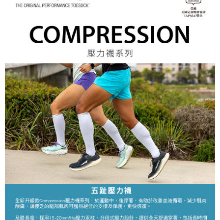
宅配
「AFTEE先享後付」，若未經同意申辦者引起之損失，本公司不負相關責
任。
每筆NT$70，滿NT$799(含以上)免運費
４．使用「AFTEE先享後付」時，將依據個別帳號之用戶狀況，依本公司即
時審查核予不同之上限額度；若仍有額度不足之情形，本公司將視審查結果
請求用戶進行身份認證。
５．嚴禁一人註冊多個帳號或使用他人資訊註冊。若發現惡意使用之情形，
恩沛科技股份有限公司將有權停止該用戶之使用額度並採取法律行動。