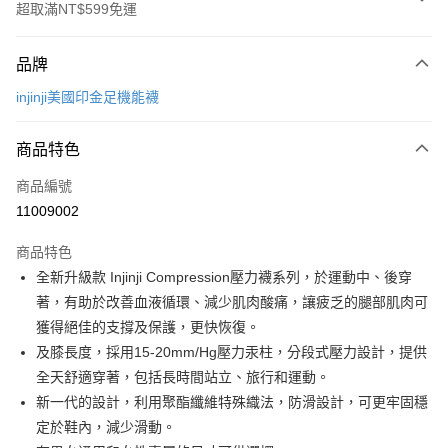
超取滿NT$599免運
付款方式
品牌
信用卡一次付款
injinji美國印金足機能襪
超商取貨付款
商品特色
LINE Pay
商品編號
Apple Pay
11009002
街口支付
商品特色
悠遊付
全新升級款 Injinji Compression壓力襪系列，於運動中、後穿
Google Pay
著，有助於改善血液循環、減少肌肉酸痛，讓疲乏的腿部肌肉可
獲得絕佳的支撐及保護，更快恢復。
全盈+PAY
及膝長度，採用15-20mm/Hg壓力汞柱，分段式壓力設計，提供
AFTEE先享後付
全天舒適穿著，包括長時間站立、旅行和運動。
相關說明
新一代的設計，利用聚酯纖維特殊織法，防滑設計，可更牢固穩
【關於「AFTEE先享後付」】
定於鞋內，減少滑動。
ATM付款
AFTEE先享後付是「在收到商品之後才付款」的支付方式。 讓您購物簡單