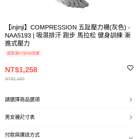
【injinji】COMPRESSION 五趾壓力襪(灰色) -
NAA5193 | 吸濕排汗 跑步 馬拉松 健身訓練 漸
進式壓力
超取滿NT$599免運
NT$1,258
NT$1,480
請選擇商品選項
男女襪尺寸表
付款與運送方式