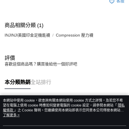
客服
商品相關分類 (1)
INJINJI美國印金足機能襪
Compression 壓力襪
評價
喜歡這個商品嗎？購買後給他一個好評吧
本分類熱銷
全站排行
本網站中使用 cookie，欲查詢有關本網站使用 cookie 方式之詳情，及若您不希
熱門標籤
望在電腦上使用 cookie 時應如何變更電腦的 cookie 設定，請參閱本網站「
隱私
權條款
」之 Cookie 聲明。您繼續使用本網站即表示您同意本公司得按本網站使
用條款之 Cookie 聲明使用 cookie。
了解更多 >