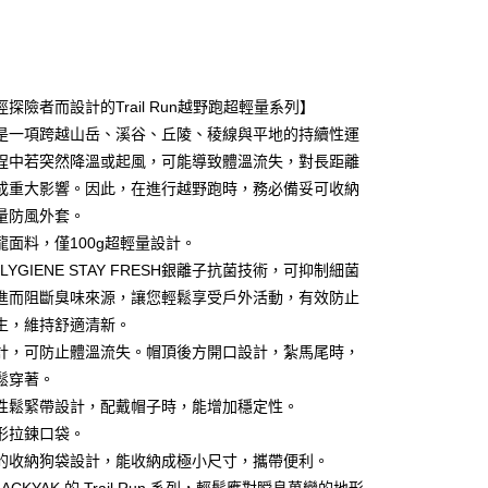
探險者而設計的Trail Run越野跑超輕量系列】
是一項跨越山岳、溪谷、丘陵、稜線與平地的持續性運
程中若突然降溫或起風，可能導致體溫流失，對長距離
y
成重大影響。因此，在進行越野跑時，務必備妥可收納
量防風外套。
龍面料，僅100g超輕量設計。
享後付
LYGIENE STAY FRESH銀離子抗菌技術，可抑制細菌
FTEE先享後付」】
進而阻斷臭味來源，讓您輕鬆享受戶外活動，有效防止
先享後付是「在收到商品之後才付款」的支付方式。 讓您購物簡單
生，維持舒適清新。
心！
：不需註冊會員、不需綁卡、不需儲值。
計，可防止體溫流失。帽頂後方開口設計，紮馬尾時，
：只要手機號碼，簡訊認證，即可結帳。
鬆穿著。
：先確認商品／服務後，再付款。
性鬆緊帶設計，配戴帽子時，能增加穩定性。
付款
EE先享後付」結帳流程】
形拉鍊口袋。
0，滿NT$599(含以上)免運費
方式選擇「AFTEE先享後付」後，將跳轉至「AFTEE先享後
的收納狗袋設計，能收納成極小尺寸，攜帶便利。
頁面，進行簡訊認證並確認金額後，即可完成結帳。