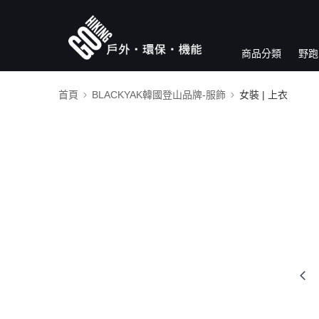
商品分類
野跑
首頁
BLACKYAK韓國登山品牌-服飾
女裝 | 上衣