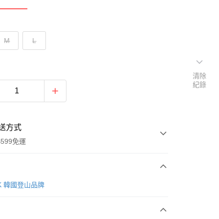
M
L
清除
紀錄
送方式
599免運
次付款
AK 韓國登山品牌
付款