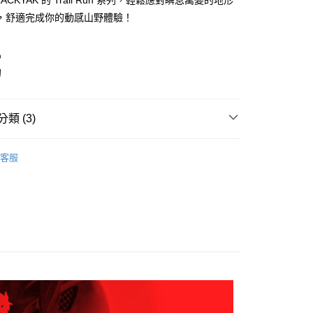
LACKYAK 的 Trail Run 系列，輕鬆應對瞬息萬變的地形
家取貨
成立數日內，您將收到繳費通知簡訊。
費通知簡訊後14天內，點擊此簡訊中的連結，可透過四大超商
，舒適完成你的動感山野體驗！
0，滿NT$599(含以上)免運費
網路銀行／等多元方式進行付款，方視為交易完成。
：結帳手續完成當下不需立刻繳費，但若您需要取消訂單，請聯
貨付款
的店家。未經商家同意取消之訂單仍視為有效，需透過AFTEE
％
繳納相關費用。
0，滿NT$799(含以上)免運費
甸
否成功請以「AFTEE先享後付 」之結帳頁面顯示為準，若有關於
功／繳費後需取消欲退款等相關疑問，請聯繫「AFTEE先享後
爾富取貨
援中心」
https://netprotections.freshdesk.com/support/home
0，滿NT$799(含以上)免運費
類 (3)
項】
付款
恩沛科技股份有限公司提供之「AFTEE先享後付」服務完成之
AK韓國登山品牌-服飾
女裝 | 上衣
依本服務之必要範圍內提供個人資料，並將交易相關給付款項請
0，滿NT$799(含以上)免運費
客服
讓予恩沛科技股份有限公司。
AK韓國登山品牌-服飾
女裝 | 外套
個人資料處理事宜，請瀏覽以下網址：
1取貨
ee.tw/terms/#terms3
任選2件7折
女裝 | 外套
0，滿NT$799(含以上)免運費
年的使用者請事先徵得法定代理人或監護人之同意方可使用
E先享後付」，若未經同意申辦者引起之損失，本公司不負相關責
AFTEE先享後付」時，將依據個別帳號之用戶狀況，依本公司
0，滿NT$799(含以上)免運費
核予不同之上限額度；若仍有額度不足之情形，本公司將視審查
用戶進行身份認證。
一人註冊多個帳號或使用他人資訊註冊。若發現惡意使用之情
科技股份有限公司將有權停止該用戶之使用額度並採取法律行