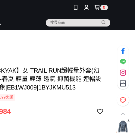
0
訊
CKYAK】女 TRAIL RUN超輕量外套(幻
-春夏 輕量 輕薄 透氣 抑菌機能 連帽設
象|EB1WJ009|1BYJKMU513
599免運
984