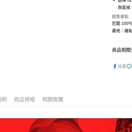
選擇 B
付款後全
２．訂單
３．收到繳
與氣候
每筆NT$6
／ATM／
※ 請注意
銷售重點
萊爾富取
絡購買商品
尼龍 100
先享後付
每筆NT$6
產地：緬
※ 交易是
是否繳費成
付款後萊
付客戶支
每筆NT$6
商品相關分
【注意事
7-11取貨
１．透過由
BLACKY
交易，需
每筆NT$6
分享
求債權轉
BLACKY
２．關於
付款後7-1
https://aft
換季服飾｜
每筆NT$6
３．未成
「AFTE
宅配
任。
說明
商品規格
相關推薦
４．使用「
每筆NT$7
即時審查
結果請求
５．嚴禁
形，恩沛
動。