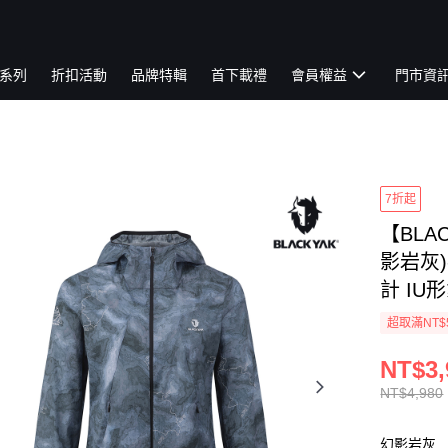
系列
折扣活動
品牌特輯
首下載禮
會員權益
門市資
7折起
【BLA
影岩灰)
計 IU形
超取滿NT$
NT$3,
NT$4,980
幻影岩灰