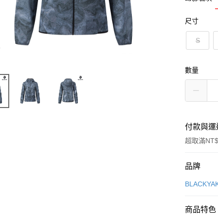
尺寸
S
數量
付款與運
超取滿NT$
付款方式
品牌
信用卡一
BLACKY
超商取貨
商品特色