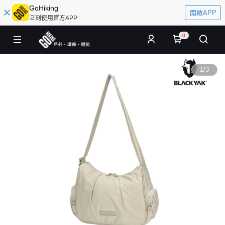
GoHiking
開啟APP
立刻使用官方APP
0
1
/
3