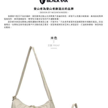
每筆NT$60，滿NT$799(含以上)免運費
https://aftee.tw/terms/#terms3
３．未成年的使用者請事先徵得法定代理人或監護人之同意方可使用
宅配
「AFTEE先享後付」，若未經同意申辦者引起之損失，本公司不負相關責
任。
每筆NT$70，滿NT$799(含以上)免運費
４．使用「AFTEE先享後付」時，將依據個別帳號之用戶狀況，依本公司即
時審查核予不同之上限額度；若仍有額度不足之情形，本公司將視審查結果
請求用戶進行身份認證。
５．嚴禁一人註冊多個帳號或使用他人資訊註冊。若發現惡意使用之情形，
恩沛科技股份有限公司將有權停止該用戶之使用額度並採取法律行動。