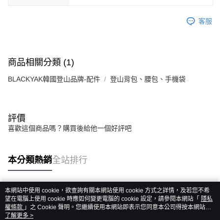
客服
商品相關分類 (1)
BLACKYAK韓國登山品牌-配件
登山背包、腰包、手機袋
評價
喜歡這個商品嗎？購買後給他一個好評吧
本分類熱銷
全站排行
本網站中使用 cookie，欲查詢有關本網站使用 cookie 方式之詳情，及若您不希
熱門標籤
望在電腦上使用 cookie 時應如何變更電腦的 cookie 設定，請參閱本網站「
隱私
權條款
」之 Cookie 聲明。您繼續使用本網站即表示您同意本公司得按本網站使
用條款之 Cookie 聲明使用 cookie。
了解更多 >