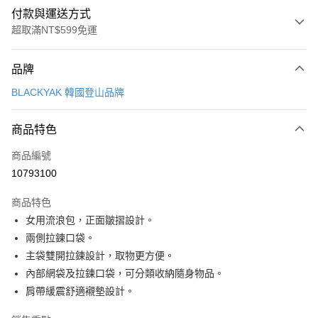
付款與運送方式
超取滿NT$599免運
付款方式
品牌
信用卡一次付款
BLACKYAK 韓國登山品牌
超商取貨付款
商品特色
LINE Pay
商品編號
Apple Pay
10793100
街口支付
商品特色
悠遊付
女用流浪包，正面皺摺設計。
Google Pay
兩側拉鍊口袋。
主袋雙開拉鍊設計，取物更方便。
全盈+PAY
內部網袋及拉鍊口袋，可分類收納隨身物品。
AFTEE先享後付
肩帶緩震舒適襯墊設計。
相關說明