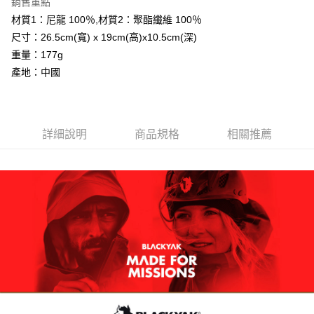
銷售重點
【關於「AFTEE先享後付」】
ATM付款
AFTEE先享後付是「在收到商品之後才付款」的支付方式。 讓您購物簡單
材質1：尼龍 100％,材質2：聚酯纖維 100％
便利好安心！
尺寸：26.5cm(寬) x 19cm(高)x10.5cm(深)
１．簡單：不需註冊會員、不需綁卡、不需儲值。
運送方式
２．便利：只要手機號碼，簡訊認證，即可結帳。
重量：177g
３．安心：先確認商品／服務後，再付款。
全家取貨付款
產地：中國
每筆NT$60，滿NT$599(含以上)免運費
【「AFTEE先享後付」結帳流程】
１．於結帳方式選擇「AFTEE先享後付」後，將跳轉至「AFTEE先享後付」
付款後全家取貨
結帳頁面，進行簡訊認證並確認金額後，即可完成結帳。
２．訂單成立數日內，您將收到繳費通知簡訊。
詳細說明
商品規格
相關推薦
每筆NT$60，滿NT$599(含以上)免運費
３．收到繳費通知簡訊後14天內，點擊此簡訊中的連結，可透過四大超商／
ATM／網路銀行／等多元方式進行付款，方視為交易完成。
萊爾富取貨付款
※ 請注意：結帳手續完成當下不需立刻繳費，但若您需要取消訂單，請聯絡
每筆NT$60，滿NT$799(含以上)免運費
購買商品的店家。未經商家同意取消之訂單仍視為有效，需透過AFTEE先享
後付繳納相關費用。
付款後萊爾富取貨
※ 交易是否成功請以「AFTEE先享後付 」之結帳頁面顯示為準，若有關於
是否繳費成功／繳費後需取消欲退款等相關疑問，請聯繫「AFTEE先享後付
每筆NT$60，滿NT$799(含以上)免運費
客戶支援中心」
https://netprotections.freshdesk.com/support/home
7-11取貨付款
【注意事項】
１．透過由恩沛科技股份有限公司提供之「AFTEE先享後付」服務完成之交
每筆NT$60，滿NT$799(含以上)免運費
易，需依本服務之必要範圍內提供個人資料，並將交易相關給付款項請求債
權轉讓予恩沛科技股份有限公司。
付款後7-11取貨
２．關於個人資料處理事宜，請瀏覽以下網址：