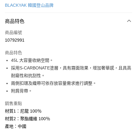
BLACKYAK 韓國登山品牌
LINE Pay
商品特色
Apple Pay
商品編號
街口支付
10792991
悠遊付
商品特色
Google Pay
45L 大容量收納空間。
全盈+PAY
採用S-CARBONATE塗層，具有霧面效果，增加奢華感，且具高
耐磨性和抗刮性。
AFTEE先享後付
兩側扣環及織帶可依存放容量需求進行調整。
相關說明
附肩背帶。
【關於「AFTEE先享後付」】
ATM付款
AFTEE先享後付是「在收到商品之後才付款」的支付方式。 讓您購物簡單
銷售重點
便利好安心！
１．簡單：不需註冊會員、不需綁卡、不需儲值。
材質1：尼龍 100％
運送方式
２．便利：只要手機號碼，簡訊認證，即可結帳。
材質2：聚酯纖維 100％
３．安心：先確認商品／服務後，再付款。
宅配
產地：中國
每筆NT$70，滿NT$799(含以上)免運費
【「AFTEE先享後付」結帳流程】
１．於結帳方式選擇「AFTEE先享後付」後，將跳轉至「AFTEE先享後付」