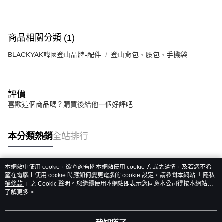
商品相關分類 (1)
BLACKYAK韓國登山品牌-配件
登山背包、腰包、手機袋
評價
喜歡這個商品嗎？購買後給他一個好評吧
本分類熱銷
全站排行
本網站中使用 cookie，欲查詢有關本網站使用 cookie 方式之詳情，及若您不希
熱門標籤
望在電腦上使用 cookie 時應如何變更電腦的 cookie 設定，請參閱本網站「
隱私
權條款
」之 Cookie 聲明。您繼續使用本網站即表示您同意本公司得按本網站使
用條款之 Cookie 聲明使用 cookie。
了解更多 >