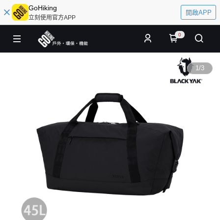
GoHiking
開啟APP
立刻使用官方APP
0
1
/
3