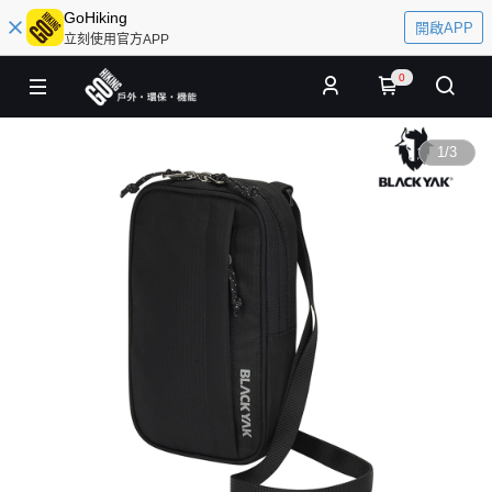
GoHiking
開啟APP
立刻使用官方APP
0
1
/
3