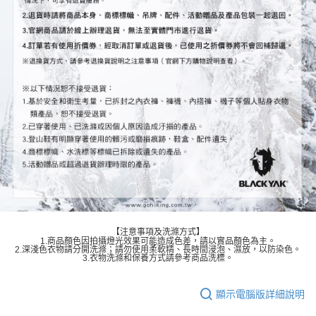
【注意事項及洗滌方式】
1.商品顏色因拍攝燈光效果可能造成色差，請以實品顏色為主。
2.深淺色衣物請分開洗滌；請勿使用柔軟精、長時間浸泡、濕放，以防染色。
3.衣物洗滌和保養方式請參考商品洗標。
顯示電腦版詳細說明