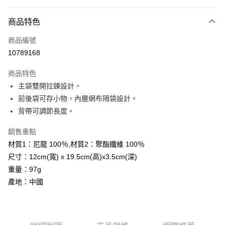
超商取貨付款
商品特色
LINE Pay
商品編號
Apple Pay
10789168
街口支付
商品特色
悠遊付
主袋雙開拉鍊設計。
Google Pay
前後袋可存小物，內層網布隔袋設計。
背帶可調節長度。
全盈+PAY
銷售重點
AFTEE先享後付
材質1：尼龍 100％,材質2：聚酯纖維 100％
相關說明
尺寸：12cm(寬) x 19.5cm(高)x3.5cm(深)
【關於「AFTEE先享後付」】
ATM付款
AFTEE先享後付是「在收到商品之後才付款」的支付方式。 讓您購物簡單
重量：97g
便利好安心！
產地：中國
１．簡單：不需註冊會員、不需綁卡、不需儲值。
運送方式
２．便利：只要手機號碼，簡訊認證，即可結帳。
３．安心：先確認商品／服務後，再付款。
全家取貨付款
每筆NT$60，滿NT$599(含以上)免運費
【「AFTEE先享後付」結帳流程】