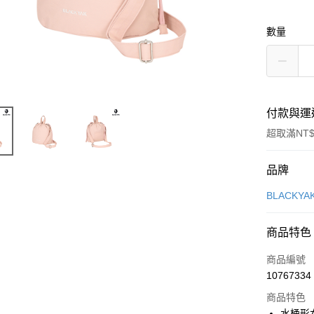
數量
付款與運
超取滿NT$
付款方式
品牌
信用卡一
BLACKY
超商取貨
商品特色
LINE Pay
商品編號
Apple Pay
10767334
商品特色
街口支付
水桶形