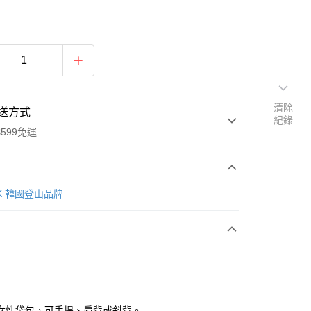
清除
送方式
紀錄
599免運
次付款
AK 韓國登山品牌
付款
女性袋包，可手提、肩背或斜背。