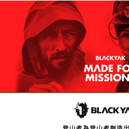
※ 交易是
是否繳費成
付款後萊
付客戶支
每筆NT$6
【注意事
7-11取貨
１．透過由
交易，需
每筆NT$6
求債權轉
２．關於
付款後7-1
https://aft
每筆NT$6
３．未成
「AFTE
宅配
任。
４．使用「
每筆NT$7
即時審查
結果請求
５．嚴禁
形，恩沛
動。