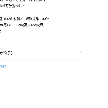
小袋可放置卡片。
y
 100％,材質2：聚酯纖維 100％
寬) x 26.5cm(高)x13cm(深)
享後付
g
國
FTEE先享後付」】
先享後付是「在收到商品之後才付款」的支付方式。 讓您購物簡單
心！
類 (1)
：不需註冊會員、不需綁卡、不需儲值。
：只要手機號碼，簡訊認證，即可結帳。
AK韓國登山品牌-配件
登山背包、腰包、手機袋
：先確認商品／服務後，再付款。
客服
付款
EE先享後付」結帳流程】
0，滿NT$599(含以上)免運費
方式選擇「AFTEE先享後付」後，將跳轉至「AFTEE先享後
頁面，進行簡訊認證並確認金額後，即可完成結帳。
家取貨
成立數日內，您將收到繳費通知簡訊。
費通知簡訊後14天內，點擊此簡訊中的連結，可透過四大超商
0，滿NT$599(含以上)免運費
網路銀行／等多元方式進行付款，方視為交易完成。
：結帳手續完成當下不需立刻繳費，但若您需要取消訂單，請聯
貨付款
的店家。未經商家同意取消之訂單仍視為有效，需透過AFTEE
繳納相關費用。
0，滿NT$799(含以上)免運費