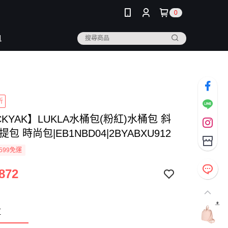
0
訊
折
CKYAK】LUKLA水桶包(粉紅)水桶包 斜
包 時尚包|EB1NBD04|2BYABXU912
599免運
872
紅