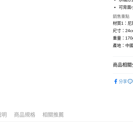
悠遊付
可背面
Google Pa
銷售重點
材質1：尼龍
全盈+PAY
尺寸：24cm(
AFTEE先
重量：170
相關說明
產地：中
【關於「A
ATM付款
AFTEE
便利好安
商品相關分
１．簡單
２．便利
運送方式
BLACKY
３．安心
分享
全家取貨
【「AFT
每筆NT$6
１．於結帳
付」結帳
付款後全
２．訂單
３．收到繳
每筆NT$6
說明
商品規格
相關推薦
／ATM／
※ 請注意
萊爾富取
絡購買商品
先享後付
每筆NT$6