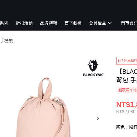
系列
折扣活動
品牌特輯
首下載禮
會員權益
門市資
手機袋
任3件再88
【BLA
背包 手提
超取滿NT$
NT$1,
NT$2,080
顏色：粉