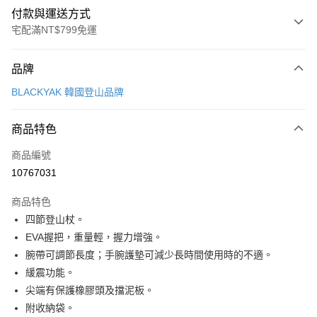
付款與運送方式
宅配滿NT$799免運
付款方式
品牌
信用卡一次付款
BLACKYAK 韓國登山品牌
LINE Pay
商品特色
Apple Pay
商品編號
街口支付
10767031
悠遊付
商品特色
Google Pay
四節登山杖。
全盈+PAY
EVA握把，重量輕，握力增強。
腕帶可調節長度；手腕護墊可減少長時間使用時的不適。
AFTEE先享後付
緩震功能。
相關說明
尖端有保護橡膠頭及擋泥板。
【關於「AFTEE先享後付」】
ATM付款
AFTEE先享後付是「在收到商品之後才付款」的支付方式。 讓您購物簡單
附收納袋。