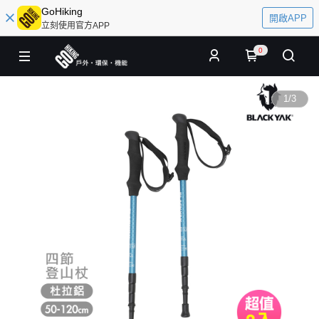
GoHiking
開啟APP
立刻使用官方APP
0
1
/
3