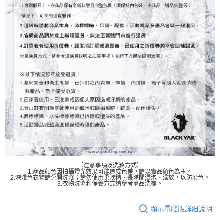
【注意事項及洗滌方式】
1.商品顏色因拍攝燈光效果可能造成色差，請以實品顏色為主。
2.深淺色衣物請分開洗滌；請勿使用柔軟精、長時間浸泡、濕放，以防染色。
3.衣物洗滌和保養方式請參考商品洗標。
顯示電腦版詳細說明