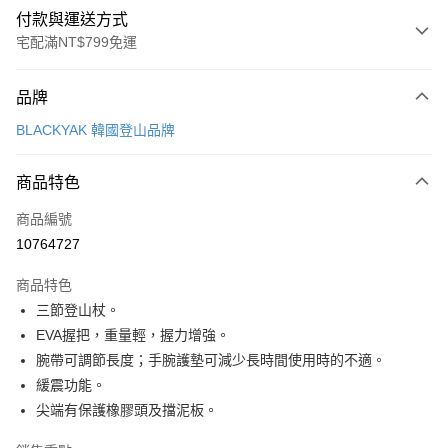
付款與運送方式
宅配滿NT$799免運
付款方式
品牌
信用卡一次付款
BLACKYAK 韓國登山品牌
LINE Pay
商品特色
Apple Pay
商品編號
街口支付
10764727
悠遊付
商品特色
Google Pay
三節登山杖。
全盈+PAY
EVA握把，重量輕，握力增強。
腕帶可調節長度；手腕護墊可減少長時間使用時的不適。
AFTEE先享後付
緩震功能。
相關說明
尖端有保護橡膠頭及擋泥板。
【關於「AFTEE先享後付」】
ATM付款
AFTEE先享後付是「在收到商品之後才付款」的支付方式。 讓您購物簡單