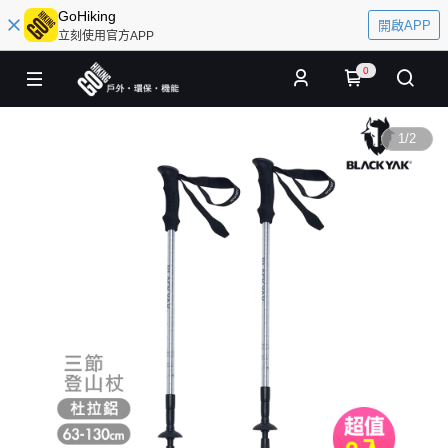
GoHiking
開啟APP
立刻使用官方APP
0
1
/
2