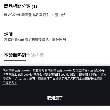
商品相關分類 (1)
BLACKYAK韓國登山品牌-配件
登山杖
評價
喜歡這個商品嗎？購買後給他一個好評吧
本分類熱銷
全站排行
本網站中使用 cookie，欲查詢有關本網站使用 cookie 方式之詳情，及若您不希
熱門標籤
望在電腦上使用 cookie 時應如何變更電腦的 cookie 設定，請參閱本網站「
隱私
權條款
」之 Cookie 聲明。您繼續使用本網站即表示您同意本公司得按本網站使
用條款之 Cookie 聲明使用 cookie。
了解更多 >
我知道了