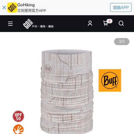
GoHiking
開啟APP
立刻使用官方APP
0
1
/
3