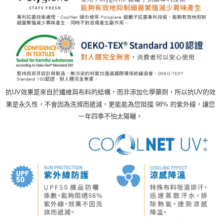
抗UV效果是來自於纖維與布料的結構，而非添加化學藥劑，所以抗UV的效
果是永久性，不會因為洗滌而遞減，更能能為您阻擋 98% 的紫外線，讓您
一年四季不怕太陽曬。