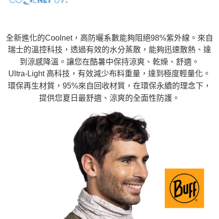
全新進化的Coolnet，高防曬系數能夠阻絕98%紫外線。來自
瑞士的溫控科技，透過有效的水分蒸散，能夠迅速散熱、達
到涼感降溫。讓您在酷暑中保持涼爽、乾燥、舒適。
Ultra-Light 高科技，有效減少布料重量，達到極度輕量化。
環保再生材質，95%來自回收材質，在環保永續的理念下，
提供您夏日最舒適、涼爽的全面性防護。