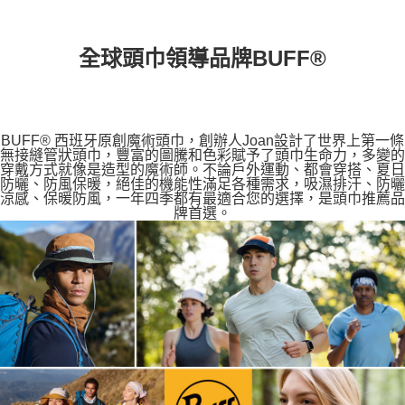
全球頭巾領導品牌BUFF®
BUFF® 西班牙原創魔術頭巾，創辦人Joan設計了世界上第一條
無接縫管狀頭巾，豐富的圖騰和色彩賦予了頭巾生命力，多變的
穿戴方式就像是造型的魔術師。不論戶外運動、都會穿搭、夏日
防曬、防風保暖，絕佳的機能性滿足各種需求，吸濕排汗、防曬
涼感、保暖防風，一年四季都有最適合您的選擇，是頭巾推薦品
牌首選。