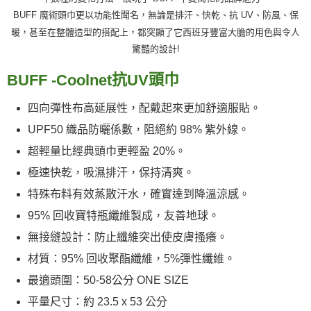
BUFF 魔術頭巾更以功能性聞名，無論是排汗、快乾、抗 UV、防風、保
暖，甚至在整體造型的搭配上，都突顯了它西班牙豐富大膽的用色與令人
驚豔的設計!
抗
頭巾
BUFF
-
Coolnet
UV
四向彈性布高延展性，配戴起來更加舒適服貼。
UPF50 織品防曬係數，阻絕約 98% 紫外線。
超輕量比經典頭巾更輕盈 20%。
極速快乾，吸濕排汗，保持清爽。
特殊布料有效蒸散汗水，確實達到降溫涼感。
95% 回收寶特瓶纖維製成，友善地球。
無接縫設計：防止纖維突出使皮膚搔癢。
材質：95% 回收聚酯纖維，5%彈性纖維。
最適頭圍：50-58公分 ONE SIZE
平量尺寸：約 23.5 x 53 公分