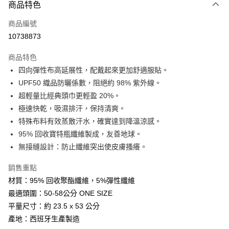
商品特色
LINE Pay
商品編號
Apple Pay
10738873
街口支付
商品特色
悠遊付
四向彈性布高延展性，配戴起來更加舒適服貼。
Google Pay
UPF50 織品防曬係數，阻絕約 98% 紫外線。
超輕量比經典頭巾更輕盈 20%。
全盈+PAY
極速快乾，吸濕排汗，保持清爽。
AFTEE先享後付
特殊布料有效蒸散汗水，確實達到降溫涼感。
相關說明
95% 回收寶特瓶纖維製成，友善地球。
【關於「AFTEE先享後付」】
無接縫設計：防止纖維突出使皮膚搔癢。
ATM付款
AFTEE先享後付是「在收到商品之後才付款」的支付方式。 讓您購物簡單
便利好安心！
銷售重點
１．簡單：不需註冊會員、不需綁卡、不需儲值。
運送方式
２．便利：只要手機號碼，簡訊認證，即可結帳。
材質：95% 回收聚酯纖維，5%彈性纖維
３．安心：先確認商品／服務後，再付款。
全家取貨付款
最適頭圍：50-58公分 ONE SIZE
每筆NT$60，滿NT$599(含以上)免運費
平量尺寸：約 23.5 x 53 公分
【「AFTEE先享後付」結帳流程】
１．於結帳方式選擇「AFTEE先享後付」後，將跳轉至「AFTEE先享後付」
產地：西班牙生產製造
付款後全家取貨
結帳頁面，進行簡訊認證並確認金額後，即可完成結帳。