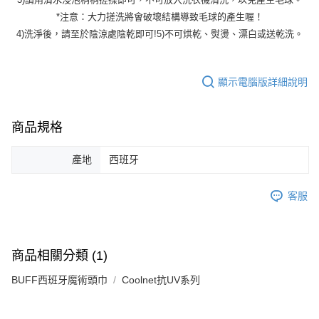
*注意：大力搓洗將會破壞結構導致毛球的產生喔！
4)洗淨後，請至於陰涼處陰乾即可!5)不可烘乾、熨燙、漂白或送乾洗。
顯示電腦版詳細說明
商品規格
產地
西班牙
客服
商品相關分類 (1)
BUFF西班牙魔術頭巾
Coolnet抗UV系列