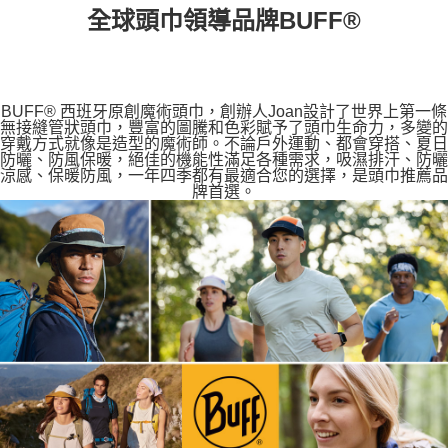
全球頭巾領導品牌BUFF®
BUFF® 西班牙原創魔術頭巾，創辦人Joan設計了世界上第一條
無接縫管狀頭巾，豐富的圖騰和色彩賦予了頭巾生命力，多變的
穿戴方式就像是造型的魔術師。不論戶外運動、都會穿搭、夏日
防曬、防風保暖，絕佳的機能性滿足各種需求，吸濕排汗、防曬
涼感、保暖防風，一年四季都有最適合您的選擇，是頭巾推薦品
牌首選。