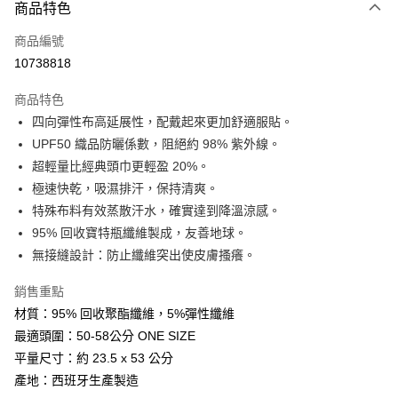
商品特色
LINE Pay
商品編號
Apple Pay
10738818
街口支付
商品特色
悠遊付
四向彈性布高延展性，配戴起來更加舒適服貼。
Google Pay
UPF50 織品防曬係數，阻絕約 98% 紫外線。
超輕量比經典頭巾更輕盈 20%。
全盈+PAY
極速快乾，吸濕排汗，保持清爽。
AFTEE先享後付
特殊布料有效蒸散汗水，確實達到降溫涼感。
相關說明
95% 回收寶特瓶纖維製成，友善地球。
【關於「AFTEE先享後付」】
無接縫設計：防止纖維突出使皮膚搔癢。
ATM付款
AFTEE先享後付是「在收到商品之後才付款」的支付方式。 讓您購物簡單
便利好安心！
銷售重點
１．簡單：不需註冊會員、不需綁卡、不需儲值。
運送方式
２．便利：只要手機號碼，簡訊認證，即可結帳。
材質：95% 回收聚酯纖維，5%彈性纖維
３．安心：先確認商品／服務後，再付款。
全家取貨付款
最適頭圍：50-58公分 ONE SIZE
每筆NT$60，滿NT$599(含以上)免運費
平量尺寸：約 23.5 x 53 公分
【「AFTEE先享後付」結帳流程】
１．於結帳方式選擇「AFTEE先享後付」後，將跳轉至「AFTEE先享後付」
產地：西班牙生產製造
付款後全家取貨
結帳頁面，進行簡訊認證並確認金額後，即可完成結帳。