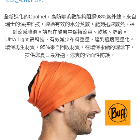
全新進化的Coolnet，高防曬系數能夠阻絕98%紫外線。來自
瑞士的溫控科技，透過有效的水分蒸散，能夠迅速散熱、達
到涼感降溫。讓您在酷暑中保持涼爽、乾燥、舒適。
Ultra-Light 高科技，有效減少布料重量，達到極度輕量化。
環保再生材質，95%來自回收材質，在環保永續的理念下，
提供您夏日最舒適、涼爽的全面性防護。