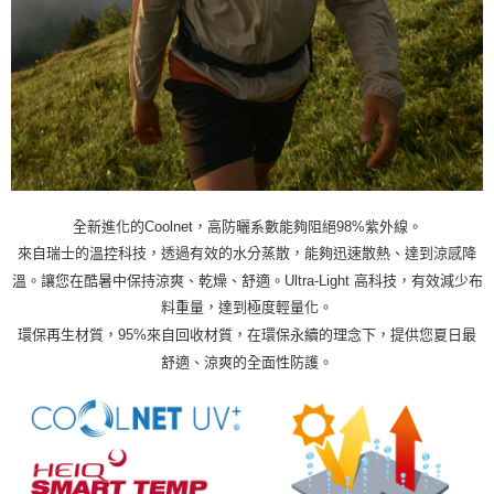
全新進化的Coolnet，高防曬系數能夠阻絕98%紫外線。
來自瑞士的溫控科技，透過有效的水分蒸散，能夠迅速散熱、達到涼感降
溫。讓您在酷暑中保持涼爽、乾燥、舒適。Ultra-Light 高科技，有效減少布
料重量，達到極度輕量化。
環保再生材質，95%來自回收材質，在環保永續的理念下，提供您夏日最
舒適、涼爽的全面性防護。