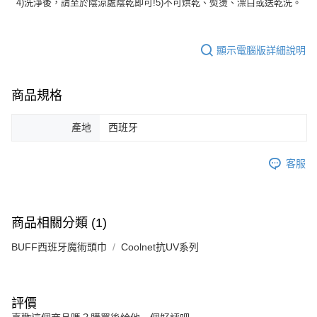
4)洗淨後，請至於陰涼處陰乾即可!5)不可烘乾、熨燙、漂白或送乾洗。
顯示電腦版詳細說明
商品規格
產地
西班牙
客服
商品相關分類 (1)
BUFF西班牙魔術頭巾
Coolnet抗UV系列
評價