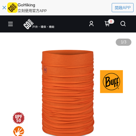
GoHiking
開啟APP
立刻使用官方APP
0
1
/
3