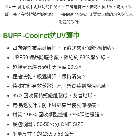
BUFF 魔術頭巾更以功能性聞名，無論是排汗、快乾、抗 UV、防風、保
暖，甚至在整體造型的搭配上，都突顯了它西班牙豐富大膽的用色與令人
驚豔的設計!
抗
頭巾
BUFF
-
Coolnet
UV
四向彈性布高延展性，配戴起來更加舒適服貼。
UPF50 織品防曬係數，阻絕約 98% 紫外線。
超輕量比經典頭巾更輕盈 20%。
極速快乾，吸濕排汗，保持清爽。
特殊布料有效蒸散汗水，確實達到降溫涼感。
95% 回收寶特瓶纖維製成，友善地球。
無接縫設計：防止纖維突出使皮膚搔癢。
材質：95% 回收聚酯纖維，5%彈性纖維。
最適頭圍：50-58公分 ONE SIZE
平量尺寸：約 23.5 x 53 公分