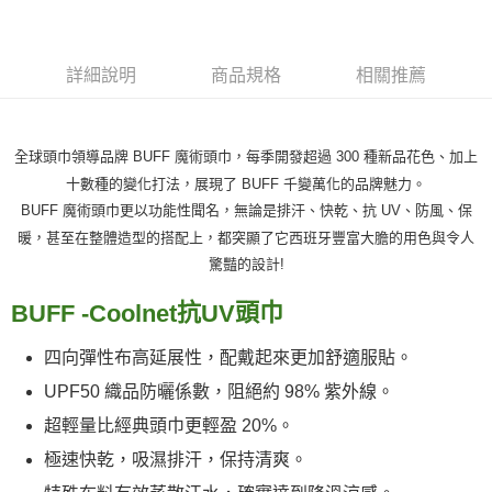
２．訂單成立數日內，您將收到繳費通知簡訊。
每筆NT$60，滿NT$599(含以上)免運費
３．收到繳費通知簡訊後14天內，點擊此簡訊中的連結，可透過四大超商／
ATM／網路銀行／等多元方式進行付款，方視為交易完成。
萊爾富取貨付款
※ 請注意：結帳手續完成當下不需立刻繳費，但若您需要取消訂單，請聯絡
詳細說明
商品規格
相關推薦
每筆NT$60，滿NT$799(含以上)免運費
購買商品的店家。未經商家同意取消之訂單仍視為有效，需透過AFTEE先享
後付繳納相關費用。
付款後萊爾富取貨
※ 交易是否成功請以「AFTEE先享後付 」之結帳頁面顯示為準，若有關於
是否繳費成功／繳費後需取消欲退款等相關疑問，請聯繫「AFTEE先享後付
全球頭巾領導品牌 BUFF 魔術頭巾，每季開發超過 300 種新品花色、加上
每筆NT$60，滿NT$799(含以上)免運費
客戶支援中心」
https://netprotections.freshdesk.com/support/home
十數種的變化打法，展現了 BUFF 千變萬化的品牌魅力。
7-11取貨付款
BUFF 魔術頭巾更以功能性聞名，無論是排汗、快乾、抗 UV、防風、保
【注意事項】
１．透過由恩沛科技股份有限公司提供之「AFTEE先享後付」服務完成之交
每筆NT$60，滿NT$799(含以上)免運費
暖，甚至在整體造型的搭配上，都突顯了它西班牙豐富大膽的用色與令人
易，需依本服務之必要範圍內提供個人資料，並將交易相關給付款項請求債
驚豔的設計!
權轉讓予恩沛科技股份有限公司。
付款後7-11取貨
２．關於個人資料處理事宜，請瀏覽以下網址：
每筆NT$60，滿NT$799(含以上)免運費
抗
頭巾
BUFF
-
Coolnet
UV
https://aftee.tw/terms/#terms3
３．未成年的使用者請事先徵得法定代理人或監護人之同意方可使用
宅配
「AFTEE先享後付」，若未經同意申辦者引起之損失，本公司不負相關責
四向彈性布高延展性，配戴起來更加舒適服貼。
任。
每筆NT$70，滿NT$799(含以上)免運費
４．使用「AFTEE先享後付」時，將依據個別帳號之用戶狀況，依本公司即
UPF50 織品防曬係數，阻絕約 98% 紫外線。
時審查核予不同之上限額度；若仍有額度不足之情形，本公司將視審查結果
超輕量比經典頭巾更輕盈 20%。
請求用戶進行身份認證。
５．嚴禁一人註冊多個帳號或使用他人資訊註冊。若發現惡意使用之情形，
極速快乾，吸濕排汗，保持清爽。
恩沛科技股份有限公司將有權停止該用戶之使用額度並採取法律行動。