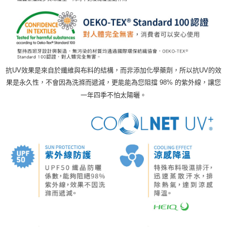
抗UV效果是來自於纖維與布料的結構，而非添加化學藥劑，所以抗UV的效
果是永久性，不會因為洗滌而遞減，更能能為您阻擋 98% 的紫外線，讓您
一年四季不怕太陽曬。