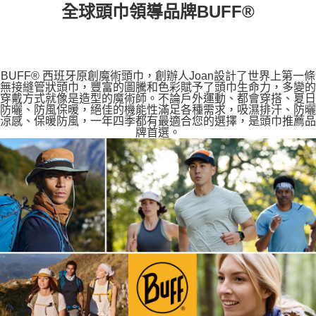
全球頭巾領導品牌BUFF®
BUFF® 西班牙原創魔術頭巾，創辦人Joan設計了世界上第一條
無接縫管狀頭巾，豐富的圖騰和色彩賦予了頭巾生命力，多變的
穿戴方式就像是造型的魔術師。不論戶外運動、都會穿搭、夏日
防曬、防風保暖，絕佳的機能性滿足各種需求，吸濕排汗、防曬
涼感、保暖防風，一年四季都有最適合您的選擇，是頭巾推薦品
牌首選。