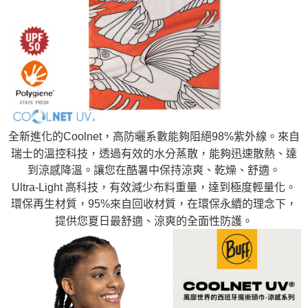
全新進化的Coolnet，高防曬系數能夠阻絕98%紫外線。來自
瑞士的溫控科技，透過有效的水分蒸散，能夠迅速散熱、達
到涼感降溫。讓您在酷暑中保持涼爽、乾燥、舒適。
Ultra-Light 高科技，有效減少布料重量，達到極度輕量化。
環保再生材質，95%來自回收材質，在環保永續的理念下，
提供您夏日最舒適、涼爽的全面性防護。