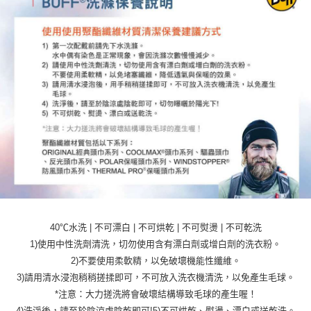
40℃水洗 | 不可漂白 | 不可烘乾 | 不可熨燙 | 不可乾洗
1)使用中性洗劑清洗，切勿使用含有漂白劑或增白劑的洗衣粉。
2)不要使用柔軟精，以免破壞機能性纖維。
3)請用清水浸泡稍稍搓揉即可，不可放入洗衣機清洗，以免產生毛球。
*注意：大力搓洗將會破壞結構導致毛球的產生喔！
4)洗淨後，請至於陰涼處陰乾即可!5)不可烘乾、熨燙、漂白或送乾洗。