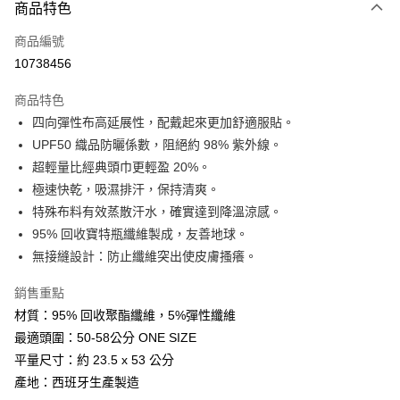
商品特色
LINE Pay
商品編號
Apple Pay
10738456
街口支付
商品特色
悠遊付
四向彈性布高延展性，配戴起來更加舒適服貼。
Google Pay
UPF50 織品防曬係數，阻絕約 98% 紫外線。
超輕量比經典頭巾更輕盈 20%。
全盈+PAY
極速快乾，吸濕排汗，保持清爽。
AFTEE先享後付
特殊布料有效蒸散汗水，確實達到降溫涼感。
相關說明
95% 回收寶特瓶纖維製成，友善地球。
【關於「AFTEE先享後付」】
無接縫設計：防止纖維突出使皮膚搔癢。
ATM付款
AFTEE先享後付是「在收到商品之後才付款」的支付方式。 讓您購物簡單
便利好安心！
銷售重點
１．簡單：不需註冊會員、不需綁卡、不需儲值。
運送方式
２．便利：只要手機號碼，簡訊認證，即可結帳。
材質：95% 回收聚酯纖維，5%彈性纖維
３．安心：先確認商品／服務後，再付款。
全家取貨付款
最適頭圍：50-58公分 ONE SIZE
每筆NT$60，滿NT$599(含以上)免運費
平量尺寸：約 23.5 x 53 公分
【「AFTEE先享後付」結帳流程】
１．於結帳方式選擇「AFTEE先享後付」後，將跳轉至「AFTEE先享後付」
產地：西班牙生產製造
付款後全家取貨
結帳頁面，進行簡訊認證並確認金額後，即可完成結帳。