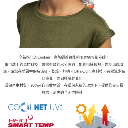
全新進化的Coolnet，高防曬系數能夠阻絕98%紫外線。
來自瑞士的溫控科技，透過有效的水分蒸散，能夠迅速散熱、達到涼感降
溫。讓您在酷暑中保持涼爽、乾燥、舒適。Ultra-Light 高科技，有效減少布
料重量，達到極度輕量化。
環保再生材質，95%來自回收材質，在環保永續的理念下，提供您夏日最
舒適、涼爽的全面性防護。