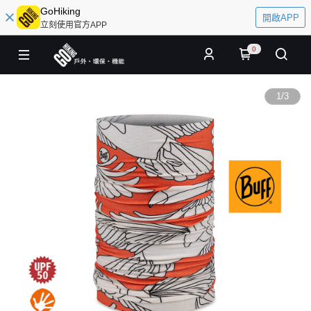
GoHiking
開啟APP
立刻使用官方APP
0
1
/
3