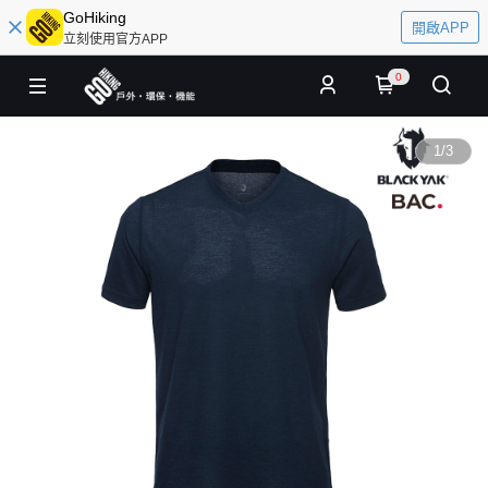
GoHiking
開啟APP
立刻使用官方APP
0
1
/
3