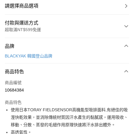
請選擇商品選項
付款與運送方式
超取滿NT$599免運
付款方式
品牌
信用卡一次付款
BLACKYAK 韓國登山品牌
超商取貨付款
商品特色
LINE Pay
商品編號
Apple Pay
10684384
街口支付
商品特色
悠遊付
使用日本TORAY FIELDSENSOR高機能型吸排面料,有絕佳的吸
Google Pay
溼快乾效果，並消除傳統材質因汗水產生的黏膩感，運用吸收、
移動、分散、蒸發的毛細作用原理快速將汗水排出體外。
全盈+PAY
高透氣性。