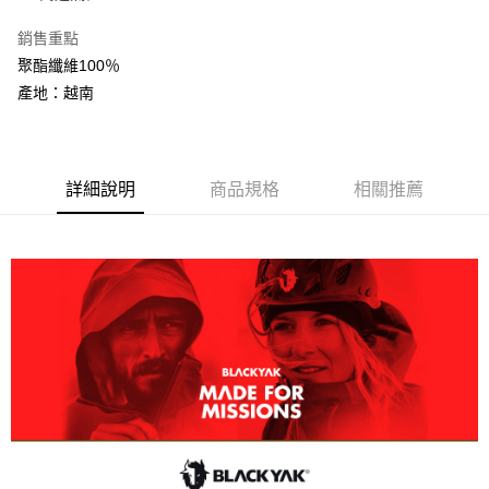
AFTEE先享後付
銷售重點
相關說明
聚酯纖維100％
【關於「AFTEE先享後付」】
ATM付款
AFTEE先享後付是「在收到商品之後才付款」的支付方式。 讓您購物簡單
產地：越南
便利好安心！
１．簡單：不需註冊會員、不需綁卡、不需儲值。
運送方式
２．便利：只要手機號碼，簡訊認證，即可結帳。
３．安心：先確認商品／服務後，再付款。
全家取貨付款
詳細說明
商品規格
相關推薦
每筆NT$60，滿NT$599(含以上)免運費
【「AFTEE先享後付」結帳流程】
１．於結帳方式選擇「AFTEE先享後付」後，將跳轉至「AFTEE先享後付」
付款後全家取貨
結帳頁面，進行簡訊認證並確認金額後，即可完成結帳。
２．訂單成立數日內，您將收到繳費通知簡訊。
每筆NT$60，滿NT$599(含以上)免運費
３．收到繳費通知簡訊後14天內，點擊此簡訊中的連結，可透過四大超商／
ATM／網路銀行／等多元方式進行付款，方視為交易完成。
萊爾富取貨付款
※ 請注意：結帳手續完成當下不需立刻繳費，但若您需要取消訂單，請聯絡
每筆NT$60，滿NT$799(含以上)免運費
購買商品的店家。未經商家同意取消之訂單仍視為有效，需透過AFTEE先享
後付繳納相關費用。
付款後萊爾富取貨
※ 交易是否成功請以「AFTEE先享後付 」之結帳頁面顯示為準，若有關於
是否繳費成功／繳費後需取消欲退款等相關疑問，請聯繫「AFTEE先享後付
每筆NT$60，滿NT$799(含以上)免運費
客戶支援中心」
https://netprotections.freshdesk.com/support/home
7-11取貨付款
【注意事項】
１．透過由恩沛科技股份有限公司提供之「AFTEE先享後付」服務完成之交
每筆NT$60，滿NT$799(含以上)免運費