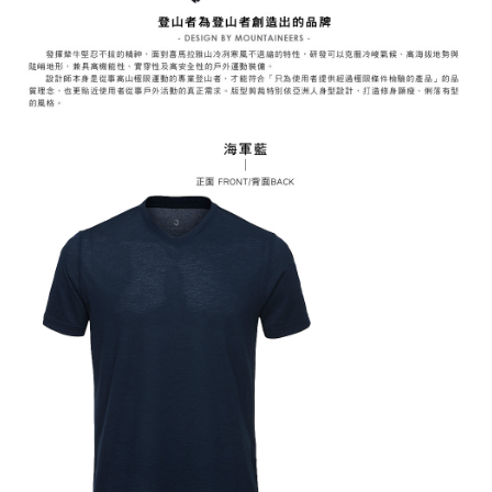
易，需依本服務之必要範圍內提供個人資料，並將交易相關給付款項請求債
權轉讓予恩沛科技股份有限公司。
付款後7-11取貨
２．關於個人資料處理事宜，請瀏覽以下網址：
每筆NT$60，滿NT$799(含以上)免運費
https://aftee.tw/terms/#terms3
３．未成年的使用者請事先徵得法定代理人或監護人之同意方可使用
宅配
「AFTEE先享後付」，若未經同意申辦者引起之損失，本公司不負相關責
任。
每筆NT$70，滿NT$799(含以上)免運費
４．使用「AFTEE先享後付」時，將依據個別帳號之用戶狀況，依本公司即
時審查核予不同之上限額度；若仍有額度不足之情形，本公司將視審查結果
請求用戶進行身份認證。
５．嚴禁一人註冊多個帳號或使用他人資訊註冊。若發現惡意使用之情形，
恩沛科技股份有限公司將有權停止該用戶之使用額度並採取法律行動。