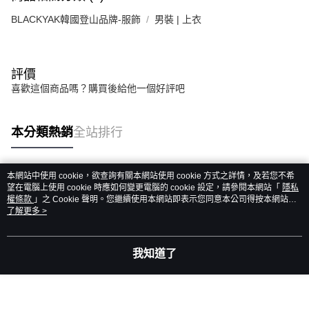
BLACKYAK韓國登山品牌-服飾
男裝 | 上衣
評價
喜歡這個商品嗎？購買後給他一個好評吧
本分類熱銷
全站排行
本網站中使用 cookie，欲查詢有關本網站使用 cookie 方式之詳情，及若您不希
熱門標籤
望在電腦上使用 cookie 時應如何變更電腦的 cookie 設定，請參閱本網站「
隱私
權條款
」之 Cookie 聲明。您繼續使用本網站即表示您同意本公司得按本網站使
用條款之 Cookie 聲明使用 cookie。
了解更多 >
我知道了