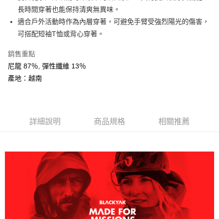
AFTEE先享後付
長時間穿著也能保持清爽無異味。
相關說明
適合戶外活動時作為內層穿著，可避免手臂受強烈陽光的傷害，
【關於「AFTEE先享後付」】
可搭配短袖T恤或背心穿著。
ATM付款
AFTEE先享後付是「在收到商品之後才付款」的支付方式。 讓您購物簡單
便利好安心！
銷售重點
１．簡單：不需註冊會員、不需綁卡、不需儲值。
運送方式
２．便利：只要手機號碼，簡訊認證，即可結帳。
尼龍 87％, 彈性纖維 13％
３．安心：先確認商品／服務後，再付款。
全家取貨付款
產地：越南
每筆NT$60，滿NT$599(含以上)免運費
【「AFTEE先享後付」結帳流程】
１．於結帳方式選擇「AFTEE先享後付」後，將跳轉至「AFTEE先享後付」
付款後全家取貨
結帳頁面，進行簡訊認證並確認金額後，即可完成結帳。
２．訂單成立數日內，您將收到繳費通知簡訊。
詳細說明
商品規格
相關推薦
每筆NT$60，滿NT$599(含以上)免運費
３．收到繳費通知簡訊後14天內，點擊此簡訊中的連結，可透過四大超商／
ATM／網路銀行／等多元方式進行付款，方視為交易完成。
萊爾富取貨付款
※ 請注意：結帳手續完成當下不需立刻繳費，但若您需要取消訂單，請聯絡
每筆NT$60，滿NT$799(含以上)免運費
購買商品的店家。未經商家同意取消之訂單仍視為有效，需透過AFTEE先享
後付繳納相關費用。
付款後萊爾富取貨
※ 交易是否成功請以「AFTEE先享後付 」之結帳頁面顯示為準，若有關於
是否繳費成功／繳費後需取消欲退款等相關疑問，請聯繫「AFTEE先享後付
每筆NT$60，滿NT$799(含以上)免運費
客戶支援中心」
https://netprotections.freshdesk.com/support/home
7-11取貨付款
【注意事項】
１．透過由恩沛科技股份有限公司提供之「AFTEE先享後付」服務完成之交
每筆NT$60，滿NT$799(含以上)免運費