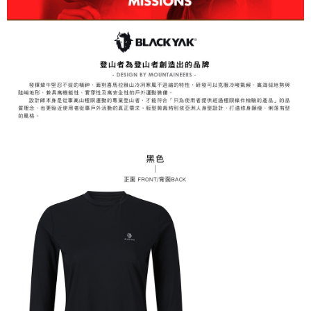
易，需依本服務之必要範圍內提供個人資料，並將交易相關給付款項請求債
權轉讓予恩沛科技股份有限公司。
付款後7-11取貨
２．關於個人資料處理事宜，請瀏覽以下網址：
每筆NT$60，滿NT$799(含以上)免運費
https://aftee.tw/terms/#terms3
３．未成年的使用者請事先徵得法定代理人或監護人之同意方可使用
宅配
「AFTEE先享後付」，若未經同意申辦者引起之損失，本公司不負相關責
任。
每筆NT$70，滿NT$799(含以上)免運費
４．使用「AFTEE先享後付」時，將依據個別帳號之用戶狀況，依本公司即
時審查核予不同之上限額度；若仍有額度不足之情形，本公司將視審查結果
請求用戶進行身份認證。
５．嚴禁一人註冊多個帳號或使用他人資訊註冊。若發現惡意使用之情形，
恩沛科技股份有限公司將有權停止該用戶之使用額度並採取法律行動。