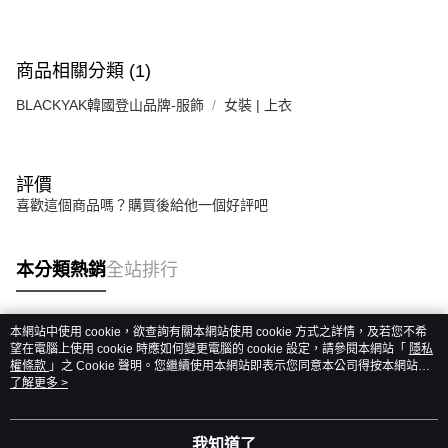
商品相關分類 (1)
BLACKYAK韓國登山品牌-服飾
女裝 | 上衣
評價
喜歡這個商品嗎？購買後給他一個好評吧
本分類熱銷
全站排行
本網站中使用 cookie，欲查詢有關本網站使用 cookie 方式之詳情，及若您不希
熱門標籤
望在電腦上使用 cookie 時應如何變更電腦的 cookie 設定，請參閱本網站「
隱私
權條款
」之 Cookie 聲明。您繼續使用本網站即表示您同意本公司得按本網站使
用條款之 Cookie 聲明使用 cookie。
了解更多 >
我知道了