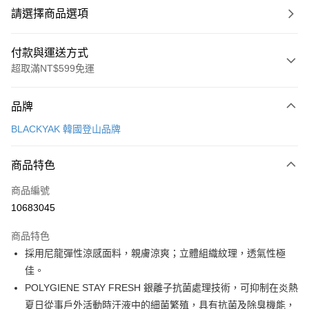
請選擇商品選項
付款與運送方式
超取滿NT$599免運
付款方式
品牌
信用卡一次付款
BLACKYAK 韓國登山品牌
超商取貨付款
商品特色
LINE Pay
商品編號
Apple Pay
10683045
街口支付
商品特色
悠遊付
採用尼龍彈性涼感面料，親膚涼爽；立體組織紋理，透氣性極
Google Pay
佳。
POLYGIENE STAY FRESH 銀離子抗菌處理技術，可抑制在炎熱
全盈+PAY
夏日從事戶外活動時汗液中的細菌繁殖，具有抗菌及除臭機能，