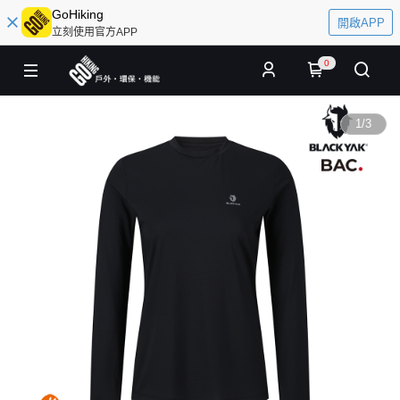
GoHiking
開啟APP
立刻使用官方APP
0
1
/
3