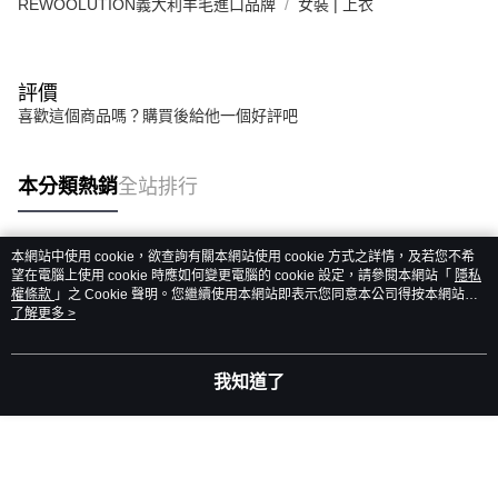
REWOOLUTION義大利羊毛進口品牌
女裝 | 上衣
評價
喜歡這個商品嗎？購買後給他一個好評吧
本分類熱銷
全站排行
本網站中使用 cookie，欲查詢有關本網站使用 cookie 方式之詳情，及若您不希
熱門標籤
望在電腦上使用 cookie 時應如何變更電腦的 cookie 設定，請參閱本網站「
隱私
權條款
」之 Cookie 聲明。您繼續使用本網站即表示您同意本公司得按本網站使
用條款之 Cookie 聲明使用 cookie。
了解更多 >
我知道了