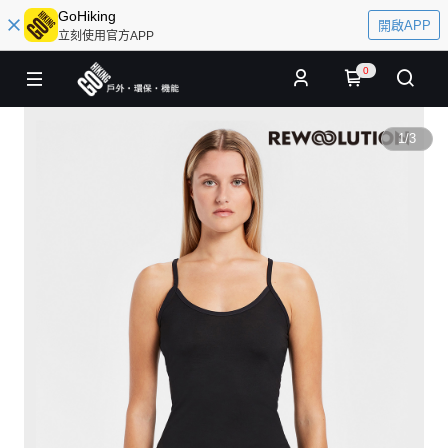
GoHiking
開啟APP
立刻使用官方APP
0
1
/
3