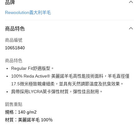
品牌
信用卡一次付款
Rewoolution義大利羊毛
超商取貨付款
商品特色
LINE Pay
商品編號
Apple Pay
10651840
街口支付
商品特色
悠遊付
Regular Fit舒適版型。
Google Pay
100% Reda Active® 美麗諾羊毛高性能技術面料，羊毛直徑僅
17.5微米極致親膚細柔，並具有天然調節溫度及抗臭效果。
全盈+PAY
肩帶採用LYCRA萊卡彈性材質，彈性佳且耐用。
AFTEE先享後付
銷售重點
相關說明
規格：140 g/m2
【關於「AFTEE先享後付」】
ATM付款
AFTEE先享後付是「在收到商品之後才付款」的支付方式。 讓您購物簡單
材質：美麗諾羊毛 100％
便利好安心！
１．簡單：不需註冊會員、不需綁卡、不需儲值。
運送方式
２．便利：只要手機號碼，簡訊認證，即可結帳。