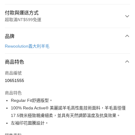
付款與運送方式
超取滿NT$599免運
付款方式
品牌
信用卡一次付款
Rewoolution義大利羊毛
超商取貨付款
商品特色
LINE Pay
商品編號
Apple Pay
10651555
街口支付
商品特色
悠遊付
Regular Fit舒適版型。
Google Pay
100% Reda Active® 美麗諾羊毛高性能技術面料，羊毛直徑僅
17.5微米極致親膚細柔，並具有天然調節溫度及抗臭效果。
全盈+PAY
左袖印花圖騰設計。
AFTEE先享後付