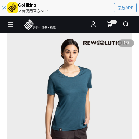
GoHiking
開啟APP
立刻使用官方APP
0
1
/
3