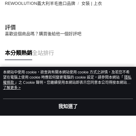
REWOOLUTION義大利羊毛進口品牌
女裝 | 上衣
評價
喜歡這個商品嗎？購買後給他一個好評吧
本分類熱銷
全站排行
本網站中使用 cookie，欲查詢有關本網站使用 cookie 方式之詳情，及若您不希
熱門標籤
望在電腦上使用 cookie 時應如何變更電腦的 cookie 設定，請參閱本網站「
隱私
權條款
」之 Cookie 聲明。您繼續使用本網站即表示您同意本公司得按本網站使
用條款之 Cookie 聲明使用 cookie。
了解更多 >
我知道了