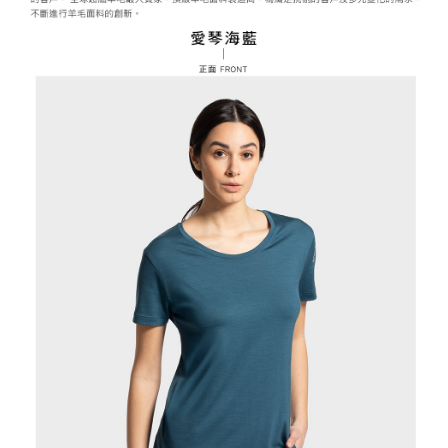
２．關於個人資料處理事宜，請瀏覽以下網址：
每筆NT$60，滿NT$799(含以上)免運費
https://aftee.tw/terms/#terms3
３．未成年的使用者請事先徵得法定代理人或監護人之同意方可使用
宅配
「AFTEE先享後付」，若未經同意申辦者引起之損失，本公司不負相關責
任。
每筆NT$70，滿NT$799(含以上)免運費
４．使用「AFTEE先享後付」時，將依據個別帳號之用戶狀況，依本公司即
時審查核予不同之上限額度；若仍有額度不足之情形，本公司將視審查結果
請求用戶進行身份認證。
５．嚴禁一人註冊多個帳號或使用他人資訊註冊。若發現惡意使用之情形，
恩沛科技股份有限公司將有權停止該用戶之使用額度並採取法律行動。