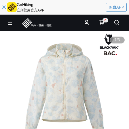
GoHiking
開啟APP
立刻使用官方APP
0
1
/
3