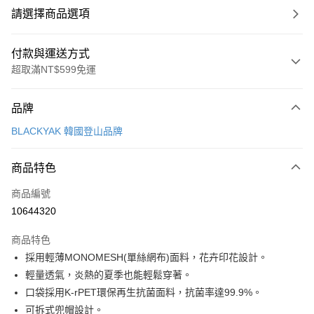
請選擇商品選項
付款與運送方式
超取滿NT$599免運
付款方式
品牌
信用卡一次付款
BLACKYAK 韓國登山品牌
超商取貨付款
商品特色
LINE Pay
商品編號
Apple Pay
10644320
街口支付
商品特色
悠遊付
採用輕薄MONOMESH(單絲網布)面料，花卉印花設計。
Google Pay
輕量透氣，炎熱的夏季也能輕鬆穿著。
口袋採用K-rPET環保再生抗菌面料，抗菌率達99.9%。
全盈+PAY
可拆式兜帽設計。