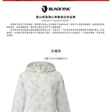
易，需依本服務之必要範圍內提供個人資料，並將交易相關給付款項請求債
權轉讓予恩沛科技股份有限公司。
付款後7-11取貨
２．關於個人資料處理事宜，請瀏覽以下網址：
每筆NT$60，滿NT$799(含以上)免運費
https://aftee.tw/terms/#terms3
３．未成年的使用者請事先徵得法定代理人或監護人之同意方可使用
宅配
「AFTEE先享後付」，若未經同意申辦者引起之損失，本公司不負相關責
任。
每筆NT$70，滿NT$799(含以上)免運費
４．使用「AFTEE先享後付」時，將依據個別帳號之用戶狀況，依本公司即
時審查核予不同之上限額度；若仍有額度不足之情形，本公司將視審查結果
請求用戶進行身份認證。
５．嚴禁一人註冊多個帳號或使用他人資訊註冊。若發現惡意使用之情形，
恩沛科技股份有限公司將有權停止該用戶之使用額度並採取法律行動。