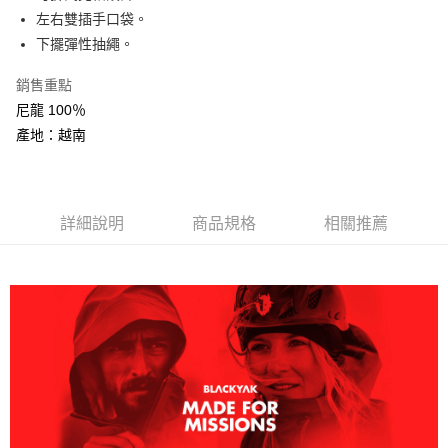
AFTEE先享後付
左右雙插手口袋。
相關說明
下擺彈性抽繩。
【關於「AFTEE先享後付」】
ATM付款
AFTEE先享後付是「在收到商品之後才付款」的支付方式。 讓您購物簡單
銷售重點
便利好安心！
尼龍 100％
１．簡單：不需註冊會員、不需綁卡、不需儲值。
運送方式
２．便利：只要手機號碼，簡訊認證，即可結帳。
產地：越南
３．安心：先確認商品／服務後，再付款。
全家取貨付款
每筆NT$60，滿NT$599(含以上)免運費
【「AFTEE先享後付」結帳流程】
１．於結帳方式選擇「AFTEE先享後付」後，將跳轉至「AFTEE先享後付」
付款後全家取貨
詳細說明
商品規格
相關推薦
結帳頁面，進行簡訊認證並確認金額後，即可完成結帳。
２．訂單成立數日內，您將收到繳費通知簡訊。
每筆NT$60，滿NT$599(含以上)免運費
３．收到繳費通知簡訊後14天內，點擊此簡訊中的連結，可透過四大超商／
ATM／網路銀行／等多元方式進行付款，方視為交易完成。
萊爾富取貨付款
※ 請注意：結帳手續完成當下不需立刻繳費，但若您需要取消訂單，請聯絡
每筆NT$60，滿NT$799(含以上)免運費
購買商品的店家。未經商家同意取消之訂單仍視為有效，需透過AFTEE先享
後付繳納相關費用。
付款後萊爾富取貨
※ 交易是否成功請以「AFTEE先享後付 」之結帳頁面顯示為準，若有關於
是否繳費成功／繳費後需取消欲退款等相關疑問，請聯繫「AFTEE先享後付
每筆NT$60，滿NT$799(含以上)免運費
客戶支援中心」
https://netprotections.freshdesk.com/support/home
7-11取貨付款
【注意事項】
１．透過由恩沛科技股份有限公司提供之「AFTEE先享後付」服務完成之交
每筆NT$60，滿NT$799(含以上)免運費