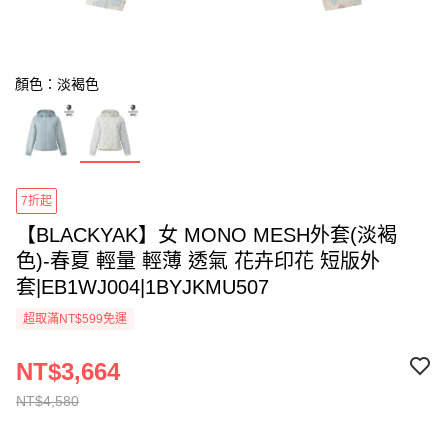
顏色：淡褐色
7折起
【BLACKYAK】女 MONO MESH外套(淡褐
色)-春夏 輕量 輕薄 透氣 花卉印花 短版外
套|EB1WJ004|1BYJKMU507
超取滿NT$599免運
NT$3,664
NT$4,580