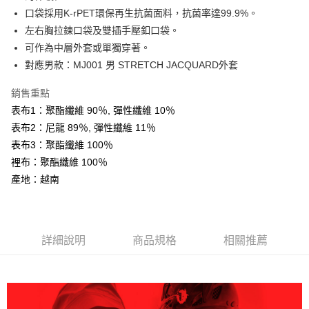
AFTEE先享後付
口袋採用K-rPET環保再生抗菌面料，抗菌率達99.9%。
相關說明
左右胸拉鍊口袋及雙插手壓釦口袋。
【關於「AFTEE先享後付」】
可作為中層外套或單獨穿著。
ATM付款
AFTEE先享後付是「在收到商品之後才付款」的支付方式。 讓您購物簡單
對應男款：MJ001 男 STRETCH JACQUARD外套
便利好安心！
１．簡單：不需註冊會員、不需綁卡、不需儲值。
運送方式
２．便利：只要手機號碼，簡訊認證，即可結帳。
銷售重點
３．安心：先確認商品／服務後，再付款。
全家取貨付款
表布1：聚酯纖維 90％, 彈性纖維 10％
每筆NT$60，滿NT$599(含以上)免運費
表布2：尼龍 89％, 彈性纖維 11％
【「AFTEE先享後付」結帳流程】
１．於結帳方式選擇「AFTEE先享後付」後，將跳轉至「AFTEE先享後付」
表布3：聚酯纖維 100％
付款後全家取貨
結帳頁面，進行簡訊認證並確認金額後，即可完成結帳。
裡布：聚酯纖維 100％
２．訂單成立數日內，您將收到繳費通知簡訊。
每筆NT$60，滿NT$599(含以上)免運費
產地：越南
３．收到繳費通知簡訊後14天內，點擊此簡訊中的連結，可透過四大超商／
ATM／網路銀行／等多元方式進行付款，方視為交易完成。
萊爾富取貨付款
※ 請注意：結帳手續完成當下不需立刻繳費，但若您需要取消訂單，請聯絡
每筆NT$60，滿NT$799(含以上)免運費
購買商品的店家。未經商家同意取消之訂單仍視為有效，需透過AFTEE先享
後付繳納相關費用。
詳細說明
商品規格
相關推薦
付款後萊爾富取貨
※ 交易是否成功請以「AFTEE先享後付 」之結帳頁面顯示為準，若有關於
是否繳費成功／繳費後需取消欲退款等相關疑問，請聯繫「AFTEE先享後付
每筆NT$60，滿NT$799(含以上)免運費
客戶支援中心」
https://netprotections.freshdesk.com/support/home
7-11取貨付款
【注意事項】
１．透過由恩沛科技股份有限公司提供之「AFTEE先享後付」服務完成之交
每筆NT$60，滿NT$799(含以上)免運費