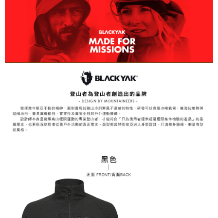
易，需依本服務之必要範圍內提供個人資料，並將交易相關給付款項請求債
權轉讓予恩沛科技股份有限公司。
付款後7-11取貨
２．關於個人資料處理事宜，請瀏覽以下網址：
每筆NT$60，滿NT$799(含以上)免運費
https://aftee.tw/terms/#terms3
３．未成年的使用者請事先徵得法定代理人或監護人之同意方可使用
宅配
「AFTEE先享後付」，若未經同意申辦者引起之損失，本公司不負相關責
任。
每筆NT$70，滿NT$799(含以上)免運費
４．使用「AFTEE先享後付」時，將依據個別帳號之用戶狀況，依本公司即
時審查核予不同之上限額度；若仍有額度不足之情形，本公司將視審查結果
請求用戶進行身份認證。
５．嚴禁一人註冊多個帳號或使用他人資訊註冊。若發現惡意使用之情形，
恩沛科技股份有限公司將有權停止該用戶之使用額度並採取法律行動。