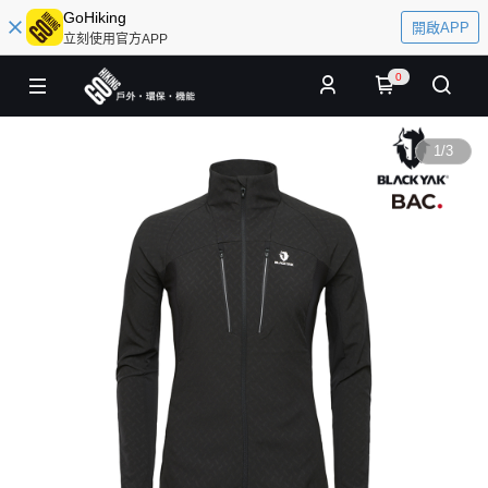
GoHiking
開啟APP
立刻使用官方APP
0
1
/
3