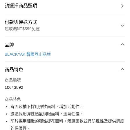
請選擇商品選項
付款與運送方式
超取滿NT$599免運
付款方式
品牌
信用卡一次付款
BLACKYAK 韓國登山品牌
超商取貨付款
商品特色
LINE Pay
商品編號
Apple Pay
10643892
街口支付
商品特色
悠遊付
背面及袖下採用彈性面料，增加活動性。
Google Pay
脇邊採用彈性透氣網眼面料，透氣性佳。
前片採用細緻的彈性提花面料，觸感柔軟並具防風性及提供適度
全盈+PAY
的保暖性。