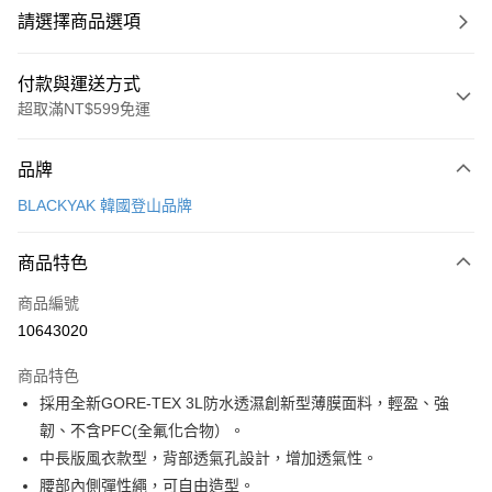
請選擇商品選項
付款與運送方式
超取滿NT$599免運
付款方式
品牌
信用卡一次付款
BLACKYAK 韓國登山品牌
超商取貨付款
商品特色
LINE Pay
商品編號
Apple Pay
10643020
街口支付
商品特色
悠遊付
採用全新GORE-TEX 3L防水透濕創新型薄膜面料，輕盈、強
Google Pay
韌、不含PFC(全氟化合物）。
中長版風衣款型，背部透氣孔設計，增加透氣性。
全盈+PAY
腰部內側彈性繩，可自由造型。