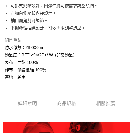
AFTEE先享後付
可拆式兜帽設計，附彈性繩可依需求調整頭圍。
相關說明
左胸內側壓釦內袋設計。
【關於「AFTEE先享後付」】
袖口魔鬼氈可調節。
ATM付款
AFTEE先享後付是「在收到商品之後才付款」的支付方式。 讓您購物簡單
下擺彈性抽繩設計，可依需求調整造型。
便利好安心！
１．簡單：不需註冊會員、不需綁卡、不需儲值。
運送方式
２．便利：只要手機號碼，簡訊認證，即可結帳。
銷售重點
３．安心：先確認商品／服務後，再付款。
全家取貨付款
防水係數：28,000mm
每筆NT$60，滿NT$599(含以上)免運費
透氣度：RET <9m2Pa/ W. (非常透氣)
【「AFTEE先享後付」結帳流程】
１．於結帳方式選擇「AFTEE先享後付」後，將跳轉至「AFTEE先享後付」
表布：尼龍 100％
付款後全家取貨
結帳頁面，進行簡訊認證並確認金額後，即可完成結帳。
裡布：聚酯纖維 100％
２．訂單成立數日內，您將收到繳費通知簡訊。
每筆NT$60，滿NT$599(含以上)免運費
產地：越南
３．收到繳費通知簡訊後14天內，點擊此簡訊中的連結，可透過四大超商／
ATM／網路銀行／等多元方式進行付款，方視為交易完成。
萊爾富取貨付款
※ 請注意：結帳手續完成當下不需立刻繳費，但若您需要取消訂單，請聯絡
每筆NT$60，滿NT$799(含以上)免運費
購買商品的店家。未經商家同意取消之訂單仍視為有效，需透過AFTEE先享
後付繳納相關費用。
詳細說明
商品規格
相關推薦
付款後萊爾富取貨
※ 交易是否成功請以「AFTEE先享後付 」之結帳頁面顯示為準，若有關於
是否繳費成功／繳費後需取消欲退款等相關疑問，請聯繫「AFTEE先享後付
每筆NT$60，滿NT$799(含以上)免運費
客戶支援中心」
https://netprotections.freshdesk.com/support/home
7-11取貨付款
【注意事項】
１．透過由恩沛科技股份有限公司提供之「AFTEE先享後付」服務完成之交
每筆NT$60，滿NT$799(含以上)免運費