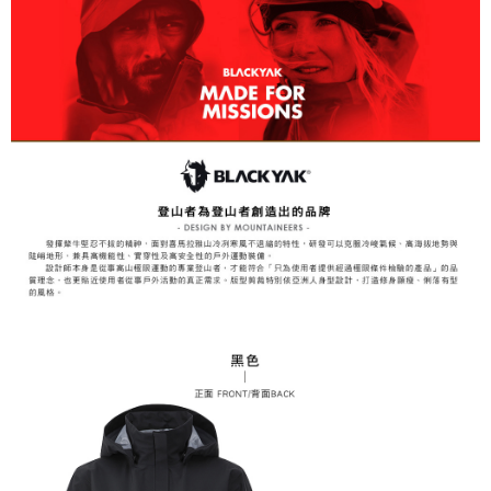
易，需依本服務之必要範圍內提供個人資料，並將交易相關給付款項請求債
權轉讓予恩沛科技股份有限公司。
付款後7-11取貨
２．關於個人資料處理事宜，請瀏覽以下網址：
每筆NT$60，滿NT$799(含以上)免運費
https://aftee.tw/terms/#terms3
３．未成年的使用者請事先徵得法定代理人或監護人之同意方可使用
宅配
「AFTEE先享後付」，若未經同意申辦者引起之損失，本公司不負相關責
任。
每筆NT$70，滿NT$799(含以上)免運費
４．使用「AFTEE先享後付」時，將依據個別帳號之用戶狀況，依本公司即
時審查核予不同之上限額度；若仍有額度不足之情形，本公司將視審查結果
請求用戶進行身份認證。
５．嚴禁一人註冊多個帳號或使用他人資訊註冊。若發現惡意使用之情形，
恩沛科技股份有限公司將有權停止該用戶之使用額度並採取法律行動。