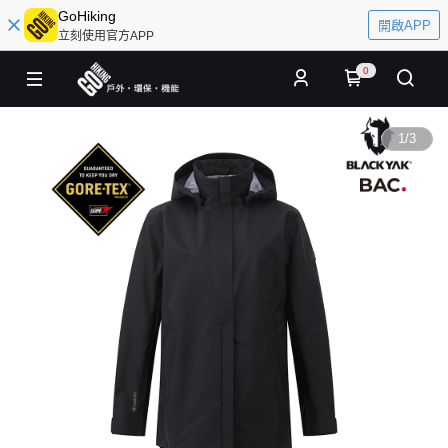
GoHiking
開啟APP
立刻使用官方APP
0
1
/
3