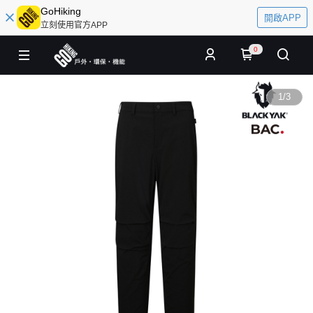
GoHiking
開啟APP
立刻使用官方APP
0
1
/
3