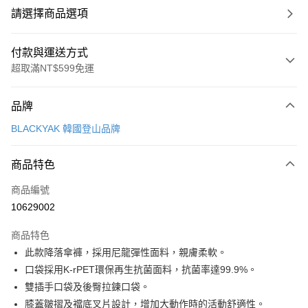
請選擇商品選項
付款與運送方式
超取滿NT$599免運
付款方式
品牌
信用卡一次付款
BLACKYAK 韓國登山品牌
超商取貨付款
商品特色
LINE Pay
商品編號
Apple Pay
10629002
街口支付
商品特色
悠遊付
此款降落傘褲，採用尼龍彈性面料，親膚柔軟。
Google Pay
口袋採用K-rPET環保再生抗菌面料，抗菌率達99.9%。
雙插手口袋及後臀拉鍊口袋。
全盈+PAY
膝蓋皺摺及襠底叉片設計，增加大動作時的活動舒適性。