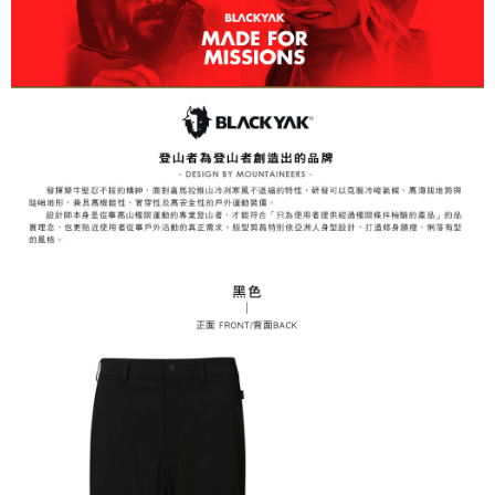
易，需依本服務之必要範圍內提供個人資料，並將交易相關給付款項請求債
權轉讓予恩沛科技股份有限公司。
付款後7-11取貨
２．關於個人資料處理事宜，請瀏覽以下網址：
每筆NT$60，滿NT$799(含以上)免運費
https://aftee.tw/terms/#terms3
３．未成年的使用者請事先徵得法定代理人或監護人之同意方可使用
宅配
「AFTEE先享後付」，若未經同意申辦者引起之損失，本公司不負相關責
任。
每筆NT$70，滿NT$799(含以上)免運費
４．使用「AFTEE先享後付」時，將依據個別帳號之用戶狀況，依本公司即
時審查核予不同之上限額度；若仍有額度不足之情形，本公司將視審查結果
請求用戶進行身份認證。
５．嚴禁一人註冊多個帳號或使用他人資訊註冊。若發現惡意使用之情形，
恩沛科技股份有限公司將有權停止該用戶之使用額度並採取法律行動。