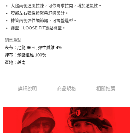
AFTEE先享後付
大腿兩側通風拉鍊，可依需求拉開，增加透氣性。
相關說明
腰部左右彈性鬆緊帶舒適設計。
【關於「AFTEE先享後付」】
褲管內側彈性調節繩，可調整造型。
ATM付款
AFTEE先享後付是「在收到商品之後才付款」的支付方式。 讓您購物簡單
褲型：LOOSE FIT寬鬆褲型。
便利好安心！
１．簡單：不需註冊會員、不需綁卡、不需儲值。
運送方式
２．便利：只要手機號碼，簡訊認證，即可結帳。
銷售重點
３．安心：先確認商品／服務後，再付款。
全家取貨付款
表布：尼龍 96％, 彈性纖維 4％
每筆NT$60，滿NT$599(含以上)免運費
裡布：聚酯纖維 100％
【「AFTEE先享後付」結帳流程】
１．於結帳方式選擇「AFTEE先享後付」後，將跳轉至「AFTEE先享後付」
產地：越南
付款後全家取貨
結帳頁面，進行簡訊認證並確認金額後，即可完成結帳。
２．訂單成立數日內，您將收到繳費通知簡訊。
每筆NT$60，滿NT$599(含以上)免運費
３．收到繳費通知簡訊後14天內，點擊此簡訊中的連結，可透過四大超商／
ATM／網路銀行／等多元方式進行付款，方視為交易完成。
萊爾富取貨付款
※ 請注意：結帳手續完成當下不需立刻繳費，但若您需要取消訂單，請聯絡
詳細說明
商品規格
相關推薦
每筆NT$60，滿NT$799(含以上)免運費
購買商品的店家。未經商家同意取消之訂單仍視為有效，需透過AFTEE先享
後付繳納相關費用。
付款後萊爾富取貨
※ 交易是否成功請以「AFTEE先享後付 」之結帳頁面顯示為準，若有關於
是否繳費成功／繳費後需取消欲退款等相關疑問，請聯繫「AFTEE先享後付
每筆NT$60，滿NT$799(含以上)免運費
客戶支援中心」
https://netprotections.freshdesk.com/support/home
7-11取貨付款
【注意事項】
１．透過由恩沛科技股份有限公司提供之「AFTEE先享後付」服務完成之交
每筆NT$60，滿NT$799(含以上)免運費