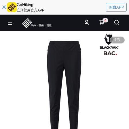
GoHiking
開啟APP
立刻使用官方APP
0
1
/
3