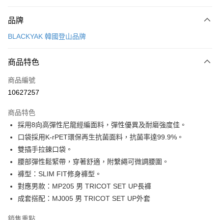
付款方式
品牌
信用卡一次付款
BLACKYAK 韓國登山品牌
超商取貨付款
商品特色
LINE Pay
商品編號
Apple Pay
10627257
街口支付
商品特色
悠遊付
採用8向高彈性尼龍經編面料，彈性優異及耐磨強度佳。
Google Pay
口袋採用K-rPET環保再生抗菌面料，抗菌率達99.9%。
雙插手拉鍊口袋。
全盈+PAY
腰部彈性鬆緊帶，穿著舒適，附繫繩可微調腰圍。
AFTEE先享後付
褲型：SLIM FIT修身褲型。
相關說明
對應男款：MP205 男 TRICOT SET UP長褲
【關於「AFTEE先享後付」】
成套搭配：MJ005 男 TRICOT SET UP外套
ATM付款
AFTEE先享後付是「在收到商品之後才付款」的支付方式。 讓您購物簡單
便利好安心！
銷售重點