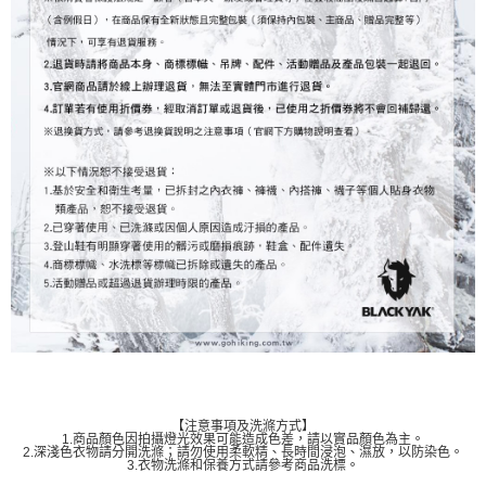
【注意事項及洗滌方式】
1.商品顏色因拍攝燈光效果可能造成色差，請以實品顏色為主。
2.深淺色衣物請分開洗滌；請勿使用柔軟精、長時間浸泡、濕放，以防染色。
3.衣物洗滌和保養方式請參考商品洗標。