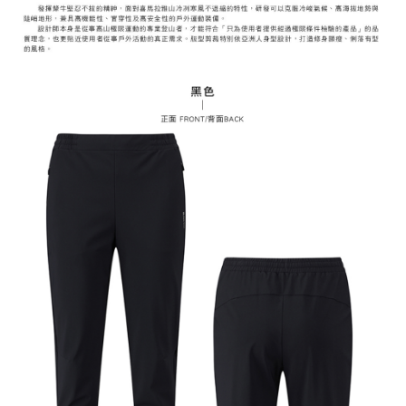
任。
每筆NT$70，滿NT$799(含以上)免運費
４．使用「AFTEE先享後付」時，將依據個別帳號之用戶狀況，依本公司即
時審查核予不同之上限額度；若仍有額度不足之情形，本公司將視審查結果
請求用戶進行身份認證。
５．嚴禁一人註冊多個帳號或使用他人資訊註冊。若發現惡意使用之情形，
恩沛科技股份有限公司將有權停止該用戶之使用額度並採取法律行動。