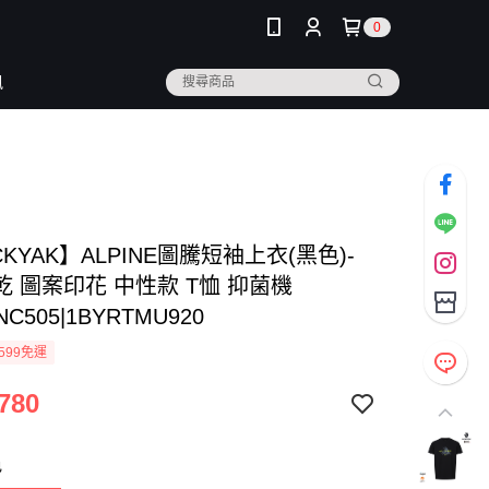
0
訊
CKYAK】ALPINE圖騰短袖上衣(黑色)-
 圖案印花 中性款 T恤 抑菌機
NC505|1BYRTMU920
599免運
780
色