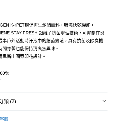
GEN K-rPET環保再生聚酯面料，吸濕快乾機能。
GIENE STAY FRESH 銀離子抗菌處理技術，可抑制在炎
從事戶外活動時汗液中的細菌繁殖，具有抗菌及除臭機
y
時間穿著也能保持清爽無異味。
爾卑斯山圖案印花設計。
享後付
00％
FTEE先享後付」】
南
先享後付是「在收到商品之後才付款」的支付方式。 讓您購物簡單
心！
：不需註冊會員、不需綁卡、不需儲值。
：只要手機號碼，簡訊認證，即可結帳。
類 (2)
：先確認商品／服務後，再付款。
AK｜買一送一(中性款)
付款
EE先享後付」結帳流程】
客服
0，滿NT$599(含以上)免運費
方式選擇「AFTEE先享後付」後，將跳轉至「AFTEE先享後
AK韓國登山品牌-服飾
中性款 | 服飾
頁面，進行簡訊認證並確認金額後，即可完成結帳。
家取貨
成立數日內，您將收到繳費通知簡訊。