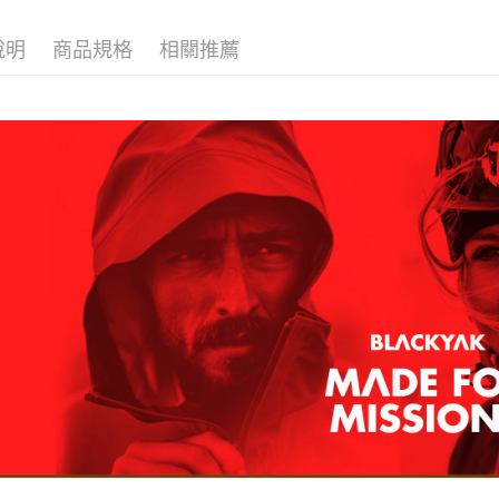
３．收到繳
每筆NT$6
／ATM／
※ 請注意
說明
商品規格
相關推薦
萊爾富取
絡購買商品
先享後付
每筆NT$6
※ 交易是
是否繳費成
付款後萊
付客戶支
每筆NT$6
【注意事
7-11取貨
１．透過由
交易，需
每筆NT$6
求債權轉
２．關於
付款後7-1
https://aft
每筆NT$6
３．未成
「AFTE
宅配
任。
４．使用「
每筆NT$7
即時審查
結果請求
５．嚴禁
形，恩沛
動。