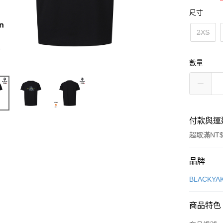
尺寸
2XS
數量
付款與運
超取滿NT$
付款方式
品牌
信用卡一
BLACKY
超商取貨
商品特色
LINE Pay