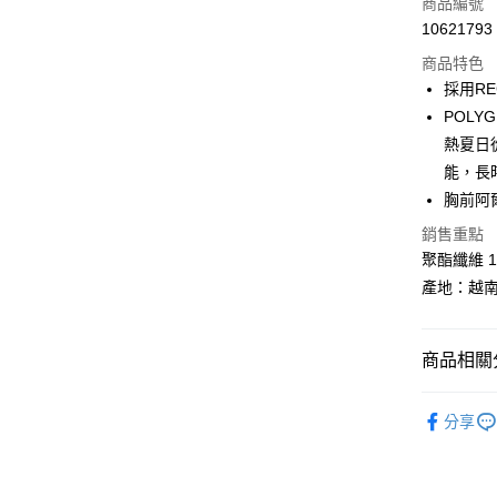
商品編號
Apple Pay
10621793
商品特色
街口支付
採用RE
悠遊付
POLY
熱夏日
Google Pa
能，長
全盈+PAY
胸前阿
AFTEE先
銷售重點
相關說明
聚酯纖維 1
【關於「A
產地：越
ATM付款
AFTEE
便利好安
１．簡單
２．便利
商品相關分
運送方式
３．安心
BLACKY
全家取貨
【「AFT
分享
每筆NT$6
１．於結帳
BLACKY
付」結帳
付款後全
２．訂單