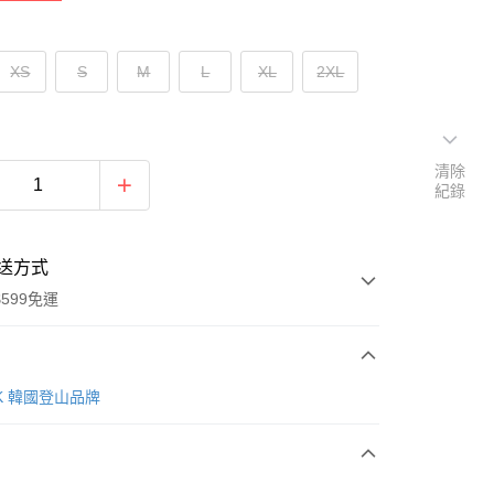
XS
S
M
L
XL
2XL
清除
紀錄
送方式
599免運
次付款
AK 韓國登山品牌
付款