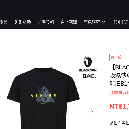
系列
折扣活動
品牌特輯
首下載禮
會員權益
門市資
買一送一
【BLA
吸濕快乾
能|EB1
超取滿NT$
NT$1,
顏色：黑